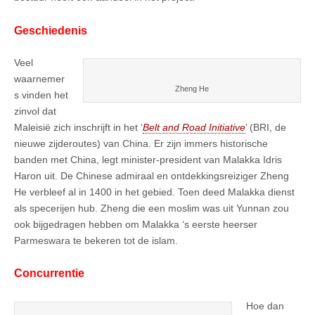
Geschiedenis
Veel
waarnemer
Zheng He
s vinden het
zinvol dat
Maleisië zich inschrijft in het ‘
Belt and Road Initiative
’ (BRI, de
nieuwe zijderoutes) van China. Er zijn immers historische
banden met China, legt minister-president van Malakka Idris
Haron uit. De Chinese admiraal en ontdekkingsreiziger Zheng
He verbleef al in 1400 in het gebied. Toen deed Malakka dienst
als specerijen hub. Zheng die een moslim was uit Yunnan zou
ook bijgedragen hebben om Malakka ‘s eerste heerser
Parmeswara te bekeren tot de islam.
Concurrentie
Hoe dan