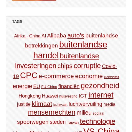
TAGS
auto's
Alibaba
buitenlandse
AI
Afrika - China
buitenlandse
betrekkingen
handel
buitenlandse
investeringen
corruptie
chips
Covid-
CPC
e-commerce
economie
19
elektriciteit
gezondheid
energie
financiën
EU
EU-China
internet
ICT
Hongkong
Huawei
huisvesting
klimaat
luchtvervuiling
justitie
media
luchtvaart
mensenrechten
milieu
sociaal
technologie
spoorwegen
steden
Taiwan
VS-China