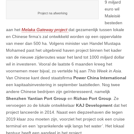
9 miljard
euro wil
Project na afwerking
Maleisië
besteden
aan het
Melaka Gateway project
dat gezamenlijk tussen lokale
en Chinese firma’s zal ontwikkeld worden op een oppervlakte
van meer dan 500 ha. Volgens minister van Handel Mustapa
Mohamed past het uitgebreid haven project binnen het kader
van de nieuwe zijderoutes waar het land tot 1000 miljard dollar
wil in investeren. Vooral de laatste 6 maanden kreeg het
voornemen meer bijval, zo vertelde hij aan
This Week in Asia
.
Van Chinese kant deed staatsfirma
Power China
International
een kapitaalsinvestering in september laatstleden. Nog twee
andere Chinese bedrijven zijn geïnteresseerd, namelijk
Shenzhen Yantian Port Group
en
Rizhao Port Group
. Ze
vervoegen zo de lokale ontwikkelaar
KAJ Development
dat het
project lanceerde in 2014. Naast een diepzeehaven die tegen
2019 klaar zou moeten zijn, voorziet het project ook een cruise
terminal en een ‘sprankelende wijk langs het water’. Het lokaal
bestuur heeft een aandeel in het project.