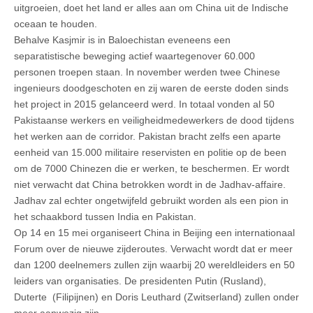
uitgroeien, doet het land er alles aan om China uit de Indische
oceaan te houden.
Behalve Kasjmir is in Baloechistan eveneens een
separatistische beweging actief waartegenover 60.000
personen troepen staan. In november werden twee Chinese
ingenieurs doodgeschoten en zij waren de eerste doden sinds
het project in 2015 gelanceerd werd. In totaal vonden al 50
Pakistaanse werkers en veiligheidmedewerkers de dood tijdens
het werken aan de corridor. Pakistan bracht zelfs een aparte
eenheid van 15.000 militaire reservisten en politie op de been
om de 7000 Chinezen die er werken, te beschermen. Er wordt
niet verwacht dat China betrokken wordt in de Jadhav-affaire.
Jadhav zal echter ongetwijfeld gebruikt worden als een pion in
het schaakbord tussen India en Pakistan.
Op 14 en 15 mei organiseert China in Beijing een internationaal
Forum over de nieuwe zijderoutes. Verwacht wordt dat er meer
dan 1200 deelnemers zullen zijn waarbij 20 wereldleiders en 50
leiders van organisaties. De presidenten Putin (Rusland),
Duterte (Filipijnen) en Doris Leuthard (Zwitserland) zullen onder