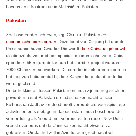
havens en infrastructuur in Maleisië en Pakistan.
Pakistan
Zoals we eerder schreven, legt China in Pakistan een
economische corridor aan
. Deze loopt van Xinjiang tot aan de
Pakistaanse haven Gwadar. Die wordt
door China uitgebouwd
als diepzeehaven met een speciale economische zone. China
spendeert 55 miljard dollar aan het corridor-project waaraan
7000 Chinezen meewerken. De corridor is echter een doorn in
het oog van India omdat hij door Kasjmir loopt dat door India
wordt geclaimd.
De betrekkingen tussen Pakistan en India zijn nu nog slechter
geworden nadat Pakistan de Indische zeemacht-officier
Kulbhushan Jadhav ter dood heeft veroordeeld voor spionage
activiteiten en sabotage in Baloechistan. India beschouwt de
veroordeling als ‘moord met voorbedachten rade’. New Delhi
vreest eveneens dat de Chinese zeemacht Gwadar zal
gebruiken. Omdat het zelf in Azië tot een grootmacht wil