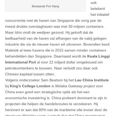
ook
Bestaande Port Klang
betekent
het initiatief
concurrentie met de haven van Singapore die vorig jaar de
meest drukke overslaghaven was met 30 miljoen containers.
Maar Idris vindt de wedijver gezond. Hij gelooft dat de
leefbaarheid van de haven zal afhangen van de nabij gelegen
industrie die via de nieuwe haven wil uitvoeren. Bovendien bezit
Maleisië al twee havens die in 2015 samen minder containers
behandelden dan Singapore. Daarnaast wordt de
Kuala Linggi
International Port
al voor 22 miljard dollar omgebouwd om
petroleumtankers te bouwen. Naar verluidt zou daar ook
Chinees kapitaal tussen zitten.
Volgens onderzoeker Sam Beatson bij het
Lau China Institute
bij
King’s College London
is
Melaka Gateway project
voor
China even goed een strategische optie als het een
economische investering is. China probeert dominant te zijn in
projecten die helpen de handelsroutes te verzekeren. Hij
herinnert er aan dat 80% van de maritieme olie invoer door de
straat van Malakka vaart. Logisch dus dat China investeert in