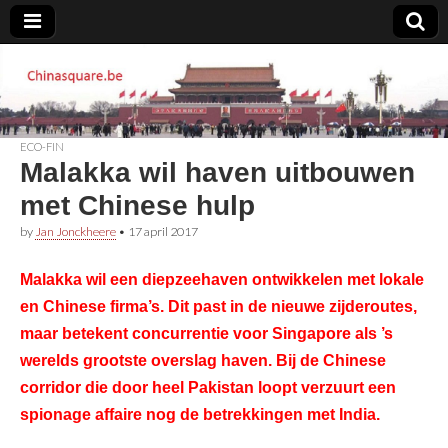
Chinasquare.be
ECO-FIN
Malakka wil haven uitbouwen
met Chinese hulp
by
Jan Jonckheere
•
17 april 2017
Malakka wil een diepzeehaven ontwikkelen met lokale
en Chinese firma’s. Dit past in de nieuwe zijderoutes,
maar betekent concurrentie voor Singapore als ’s
werelds grootste overslag haven. Bij de Chinese
corridor die door heel Pakistan loopt verzuurt een
spionage affaire nog de betrekkingen met India.