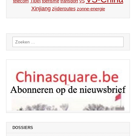
Tibet
toerisme
transport
telecom
VS
Xinjiang
zijderoutes
zonne-energie
Zoeken
naar:
DOSSIERS