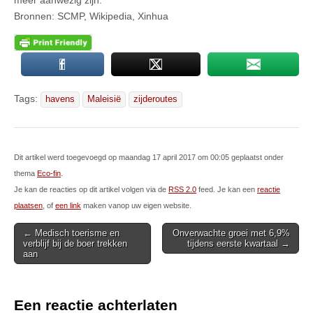
meer aanwezig zijn.
Bronnen: SCMP, Wikipedia, Xinhua
Tags:
havens
Maleisië
zijderoutes
Dit artikel werd toegevoegd op maandag 17 april 2017 om 00:05 geplaatst onder
thema
Eco-fin
.
Je kan de reacties op dit artikel volgen via de
RSS 2.0
feed. Je kan een
reactie
plaatsen
, of
een link
maken vanop uw eigen website.
Post
← Medisch toerisme en
Onverwachte groei met 6,9%
verblijf bij de boer trekken
tijdens eerste kwartaal →
navigation
aan
Een reactie achterlaten