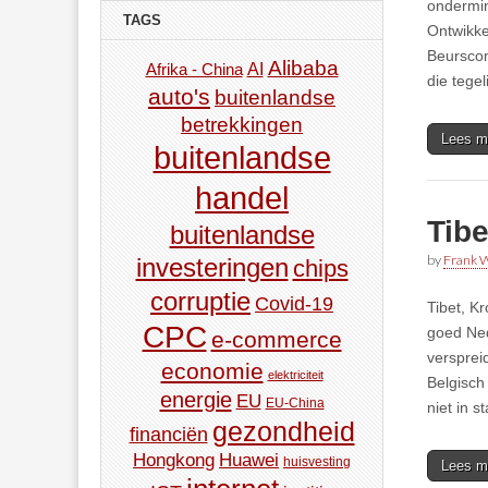
ondermin
TAGS
Ontwikke
Beurscom
Alibaba
AI
Afrika - China
die tege
auto's
buitenlandse
betrekkingen
Lees m
buitenlandse
handel
Tibe
buitenlandse
by
Frank W
investeringen
chips
corruptie
Covid-19
Tibet, K
CPC
goed Ned
e-commerce
versprei
economie
elektriciteit
Belgisch
energie
EU
EU-China
niet in s
gezondheid
financiën
Hongkong
Huawei
huisvesting
Lees m