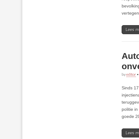
bevolkin
vertege
Lees m
Auto
onv
by
editor
Sinds 17
injectie
teruggev
politie i
goede 20
Lees m