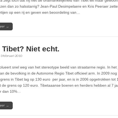
ma zegt toch dat hij niet de onafhankelijkheid van Tibet wil maar gewo
zen dan zo halsstarrig? Jean-Paul Desimpelaere en Kris Peeraer zet
rtijen op een rij en geven een beoordeling van…
eer →
Tibet? Niet echt.
•
3 februari 2010
olueert snel weg van het stereotype beeld van straatarme regio. In he
an de bevolking in de Autonome Regio Tibet officieel arm. In 2009 nog 
rens in Tibet lag op 130 euro per jaar, en is in 2006 opgetrokken tot 
gt de grens op 120 euro. Tibetaaanse boeren en herders hebben al 7 ja
r dan 10%…
eer →