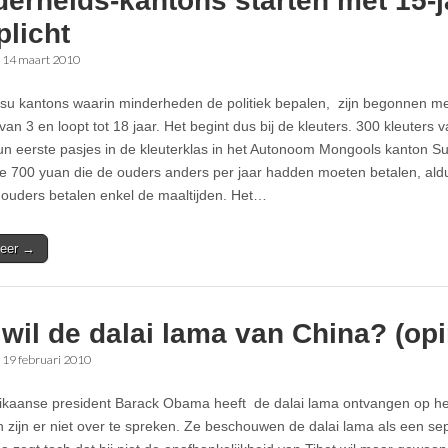
erheids-kantons starten met 15-j
plicht
•
14 maart 2010
su kantons waarin minderheden de politiek bepalen, zijn begonnen met 
 van 3 en loopt tot 18 jaar. Het begint dus bij de kleuters. 300 kleuters v
n eerste pasjes in de kleuterklas in het Autonoom Mongools kanton Su
de 700 yuan die de ouders anders per jaar hadden moeten betalen, ald
 ouders betalen enkel de maaltijden. Het…
eer →
wil de dalai lama van China? (opi
•
19 februari 2010
kaanse president Barack Obama heeft de dalai lama ontvangen op het
 zijn er niet over te spreken. Ze beschouwen de dalai lama als een sep