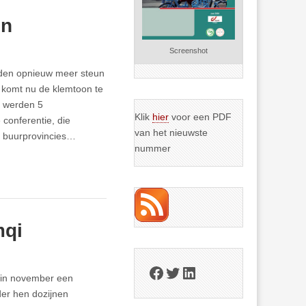
en
Screenshot
ieden opnieuw meer steun
, komt nu de klemtoon te
ek werden 5
Klik
hier
voor een PDF
 conferentie, die
van het nieuwste
er buurprovincies…
nummer
mqi
Facebook
Twitter
LinkedIn
egin november een
der hen dozijnen