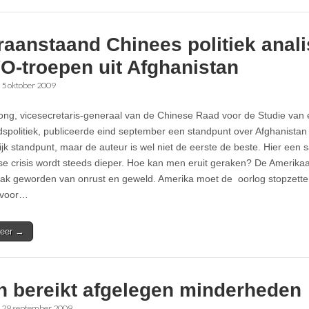
aanstaand Chinees politiek analis
O-troepen uit Afghanistan
•
5 oktober 2009
ong, vicesecretaris-generaal van de Chinese Raad voor de Studie van 
idspolitiek, publiceerde eind september een standpunt over Afghanistan 
ijk standpunt, maar de auteur is wel niet de eerste de beste. Hier een
e crisis wordt steeds dieper. Hoe kan men eruit geraken? De Amerikaan
ak geworden van onrust en geweld. Amerika moet de oorlog stopzetten
 voor…
eer →
in bereikt afgelegen minderheden
•
29 september 2009