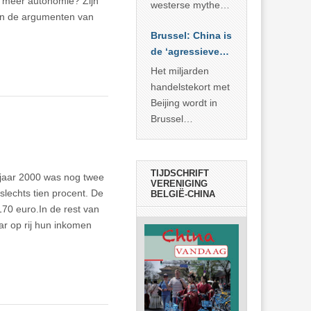
on meer autonomie? Zijn
… >> lees meer
westerse mythe of
ten de argumenten van
de dagelijkse
Brussel: China is
realiteit in China?
de ‘agressieve
schuldige’
Het miljarden
handelstekort met
Beijing wordt in
Brussel
voorgesteld als
bewijs van
economische
TIJDSCHRIFT
t jaar 2000 was nog twee
agressie. In
VERENIGING
slechts tien procent. De
BELGIË-CHINA
werkelijkheid
170 euro.In de rest van
verhult die
ar op rij hun inkomen
spectaculaire
rekensom vooral
de industriële
achterstand die
… >> lees meer