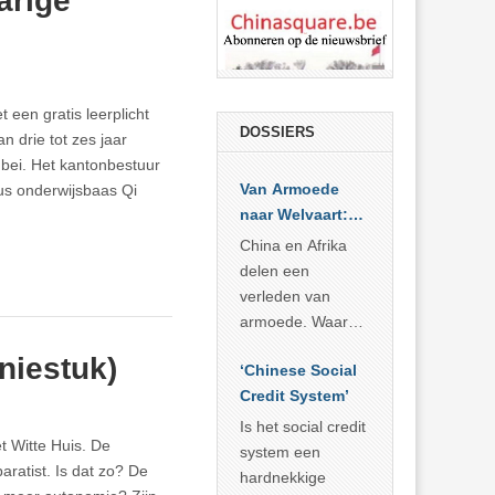
arige
een gratis leerplicht
DOSSIERS
an drie tot zes jaar
bei. Het kantonbestuur
Van Armoede
us onderwijsbaas Qi
naar Welvaart:
Wat Afrika kan
China en Afrika
leren van
delen een
China’s
verleden van
economisch
armoede. Waar
wonder
China er de
niestuk)
‘Chinese Social
voorbije veertig
Credit System’
jaar in slaagde
meer dan 800
Is het social credit
 Witte Huis. De
miljoen mensen
system een
aratist. Is dat zo? De
uit de armoede
hardnekkige