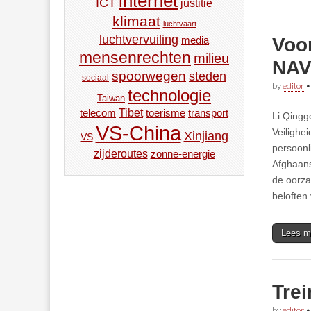
internet
ICT
justitie
klimaat
luchtvaart
luchtvervuiling
Voor
media
mensenrechten
milieu
NAV
spoorwegen
steden
sociaal
by
editor
technologie
Taiwan
Tibet
toerisme
transport
telecom
Li Qingg
VS-China
Veilighe
Xinjiang
VS
persoonl
zijderoutes
zonne-energie
Afghaans
de oorza
beloften
Lees m
Tre
by
editor