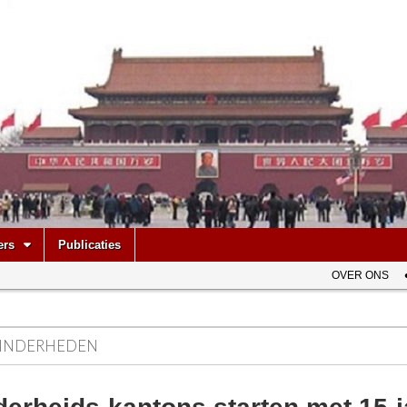
be
ers
Publicaties
OVER ONS
INDERHEDEN