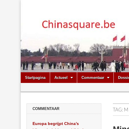
Chinasquare.
Skip
Main
Startpagina
Actueel
Commentaar
Dossi
to
menu
Sub
content
menu
COMMENTAAR
TAG:
M
Europa begrijpt China’s