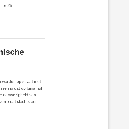
n er 25
tnische
 worden op straat met
sen is dat op bijna nul
le aanwezigheid van
overre dat slechts een