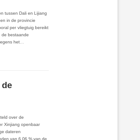
 tussen Dali en Lijiang
en in de provincie
oral per vliegtuig bereikt
an de bestaande
 wegens het…
 de
teld over de
er Xinjiang openbaar
ige dateren
heden van 6,06 % van de