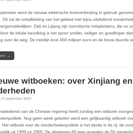
ptember werd de nieuwe elektrische treinverbinding in gebruik genomen
. Dit zal de ontwikkeling van het gebied met bijna uitsluitend minderhed
rgemakkelijken. Dali en Lijiang zijn toeristische trekpleisters, die nu vo
Voor de lokale bevolking is het spoor sneller, veiliger en goedkoper d
ng over de weg. De treinlijn kost 450 miljoen euro en de bouw duurde
eer →
euwe witboeken: over Xinjiang en
derheden
•
27 september 2009
matiedienst van de Chinese regering heeft zondag een witboek voorges
denpolitiek. Nog geen week geleden werd een gelijkaardig witboek ov
 Het witboek over de minderhedenpolitiek is het derde in de rij: de vor
evelijk uit 1999 en 2005. De afgelopen 60 jaan groeiden de 55 minder