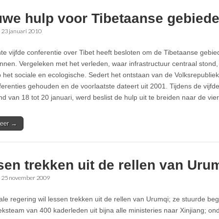
uwe hulp voor Tibetaanse gebied
•
23 januari 2010
te vijfde conferentie over Tibet heeft besloten om de Tibetaanse geb
ennen. Vergeleken met het verleden, waar infrastructuur centraal stond
p het sociale en ecologische. Sedert het ontstaan van de Volksrepubli
ferenties gehouden en de voorlaatste dateert uit 2001. Tijdens de vijfde
nd van 18 tot 20 januari, werd beslist de hulp uit te breiden naar de vi
eer →
en trekken uit de rellen van Uru
•
25 november 2009
ale regering wil lessen trekken uit de rellen van Urumqi; ze stuurde b
ksteam van 400 kaderleden uit bijna alle ministeries naar Xinjiang; on