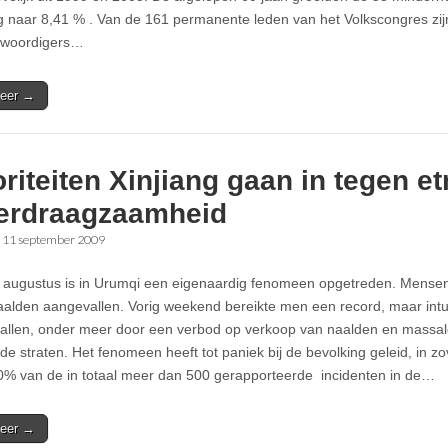
g naar 8,41 % . Van de 161 permanente leden van het Volkscongres zij
nwoordigers…
eer →
riteiten Xinjiang gaan in tegen e
erdraagzaamheid
•
11 september 2009
 augustus is in Urumqi een eigenaardig fenomeen opgetreden. Mensen
naalden aangevallen. Vorig weekend bereikte men een record, maar intus
allen, onder meer door een verbod op verkoop van naalden en massa
n de straten. Het fenomeen heeft tot paniek bij de bevolking geleid, in z
% van de in totaal meer dan 500 gerapporteerde incidenten in de…
eer →