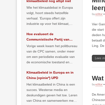
Mind
klimaatbeleid nog altijd niet
leer
Wie het klimaatdebat in Europa
volgt, hoort steeds hetzelfde
by
editor
verhaal. ‘Europa offert zijn
industrie op voor het klimaat,
Vier Gan
terwijl China onder het mom van
die start
Hoe evalueert de
vergroening
… >> lees meer
deden hu
Communistische Partij van
betaalt 
China de economische
Ling. De
Vorige week kwam het politbureau
toestand?
van de CPC samen, onder meer
om een periodieke evaluatie van
Lees m
de economische toestand en
politiek te maken. We
Klimaatbeleid in Europa en in
publiceerden
… >> lees meer
Wat 
China (opinie*) UPD
Het klimaatbeleid in China is een
by
editor
succes. Westerse media en
De Ameri
deskundigen geven het toe. Leren
Chinezen
van China en samenwerken met