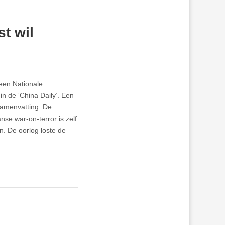
t wil
een Nationale
in de ‘China Daily’. Een
 samenvatting: De
se war-on-terror is zelf
. De oorlog loste de