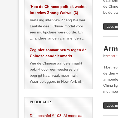
dalai la
het land dan maar? ‘Dat
de Chine
‘Hoe de Chinese politiek werkt’,
… >> lees meer
beide pa
interview Zhang Weiwei (3)
Vertaling interview Zhang Weiwei.
Laatste deel: China- model voor
Lees m
een multipolaire wereldorde. En
… andere landen zijn vrienden of
kunnen het worden.
Arm 
Zeg niet zomaar beurs tegen de
Chinese aandelenmarkt
by
editor
Wie de Chinese aandelenmarkt
Tibet ev
bekijkt door een westerse bril,
derden v
begrijpt haar vaak maar half.
armoedeg
Waar beleggers in New York of
China li
Londen vooral kijken naar winst,
met mee
… >> lees meer
PUBLICATIES
Lees m
De Leestafel # 108: AI mondiaal