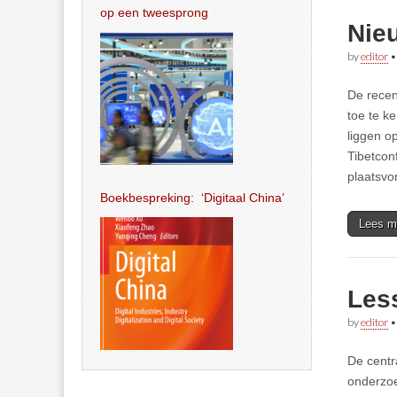
op een tweesprong
Nie
by
editor
De recen
toe te k
liggen o
Tibetcon
plaatsvo
Boekbespreking: ‘Digitaal China’
Lees m
Less
by
editor
De centr
onderzoe