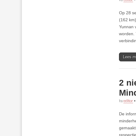
Op 28 se
(162 km)
Yunnan ve
worden. 
verbindi
Lees m
2 ni
Min
by
editor
De infor
minderhe
gemaakt.
respecti