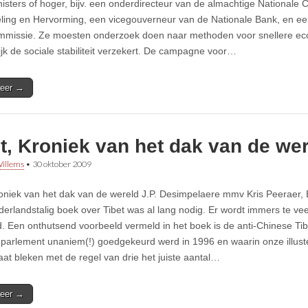
isters of hoger, bijv. een onderdirecteur van de almachtige Nationale
ling en Hervorming, een vicegouverneur van de Nationale Bank, en een
missie. Ze moesten onderzoek doen naar methoden voor snellere eco
lijk de sociale stabiliteit verzekert. De campagne voor…
eer →
t, Kroniek van het dak van de we
illems
•
30 oktober 2009
roniek van het dak van de wereld J.P. Desimpelaere mmv Kris Peeraer,
erlandstalig boek over Tibet was al lang nodig. Er wordt immers te ve
d. Een onthutsend voorbeeld vermeld in het boek is de anti-Chinese Tib
 parlement unaniem(!) goedgekeurd werd in 1996 en waarin onze illuste
taat bleken met de regel van drie het juiste aantal…
eer →