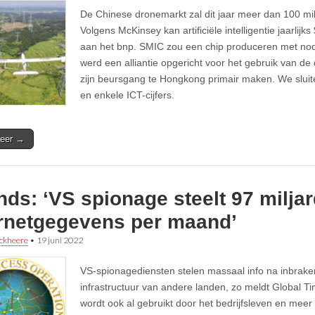
De Chinese dronemarkt zal dit jaar meer dan 100 mi
Volgens McKinsey kan artificiële intelligentie jaarlij
aan het bnp. SMIC zou een chip produceren met no
werd een alliantie opgericht voor het gebruik van de 
zijn beursgang te Hongkong primair maken. We sluit
en enkele ICT-cijfers.
eer →
nds: ‘VS spionage steelt 97 milja
ernetgegevens per maand’
ckheere
•
19 juni 2022
VS-spionagediensten stelen massaal info na inbraken
infrastructuur van andere landen, zo meldt Global Ti
wordt ook al gebruikt door het bedrijfsleven en meer