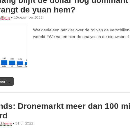
ang blijft de dollar nog dominant
vangt de yuan hem?
illems
•
15 december 2022
Wat denkt een bankier over de rol van de verschille
wereld.?We vatten hier de analyse in de nieuwsbrief
eer →
ends: Dronemarkt meer dan 100 mi
rd
ckheere
•
31 juli 2022