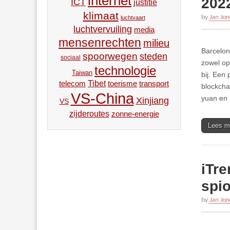
internet
202
ICT
justitie
klimaat
by
Jan Jon
luchtvaart
luchtvervuiling
media
mensenrechten
milieu
Barcelon
spoorwegen
steden
sociaal
zowel op 
technologie
Taiwan
bij. Een
Tibet
toerisme
transport
telecom
blockcha
VS-China
yuan en B
Xinjiang
VS
zijderoutes
zonne-energie
Lees m
iTr
spio
by
Jan Jon