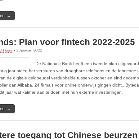
eer →
nds: Plan voor fintech 2022-2025
ckheere
•
23 januari 2022
De Nationale Bank heeft een tweede plan uitgevaardi
Vorig jaar steeg het versturen van draagbare telefoons en de fabricage 
van de digitale geldbeugel verdubbelde tussen oktober en eind decemb
ller dan Alibaba. 24 firma’s voor online onderwijs gingen dicht.. Byted
 dit jaar wat kalmer aan te doen met hun externe investeringen.
eer →
tere toegang tot Chinese beurzen