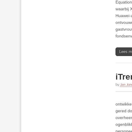
Equation
waarbij 
Huawei-a
ontvouwd
gastvrou
fondsenw
Lees m
iTre
by
Jan Jon
ontwikke
gered do
overheer
ogenblik
personee