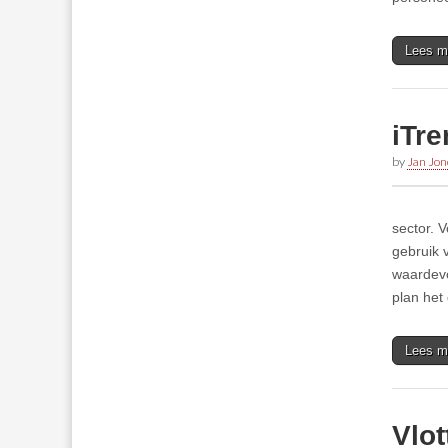
Lees m
iTre
by
Jan Jon
sector. 
gebruik 
waardevo
plan het
Lees m
Vlot