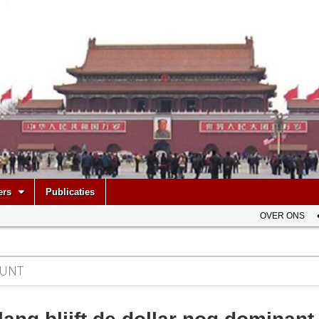
be
ers
Publicaties
OVER ONS
UNT