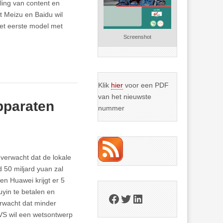
ling van content en
t Meizu en Baidu wil
het eerste model met
Screenshot
Klik
hier
voor een PDF
van het nieuwste
pparaten
nummer
verwacht dat de lokale
 50 miljard yuan zal
n Huawei krijgt er 5
uyin te betalen en
Facebook
Twitter
LinkedIn
erwacht dat minder
VS wil een wetsontwerp