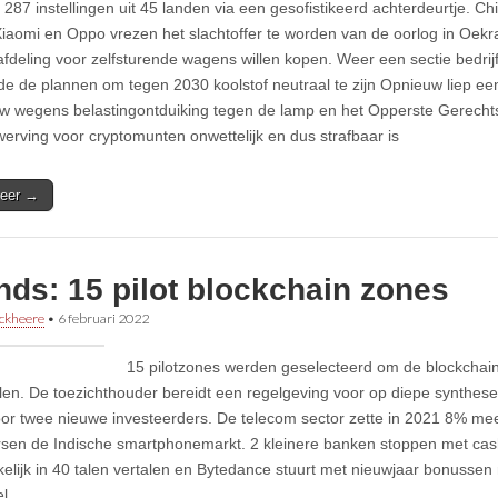
 287 instellingen uit 45 landen via een gesofistikeerd achterdeurtje. Ch
Xiaomi en Oppo vrezen het slachtoffer te worden van de oorlog in Oek
fdeling voor zelfsturende wagens willen kopen. Weer een sectie bedri
e de plannen om tegen 2030 koolstof neutraal te zijn Opnieuw liep een
w wegens belastingontduiking tegen de lamp en het Opperste Gerecht
erving voor cryptomunten onwettelijk en dus strafbaar is
eer →
nds: 15 pilot blockchain zones
ckheere
•
6 februari 2022
15 pilotzones werden geselecteerd om de blockchain
len. De toezichthouder bereidt een regelgeving voor op diepe synthese.
or twee nieuwe investeerders. De telecom sector zette in 2021 8% m
sen de Indische smartphonemarkt. 2 kleinere banken stoppen met cash
kelijk in 40 talen vertalen en Bytedance stuurt met nieuwjaar bonussen
l.