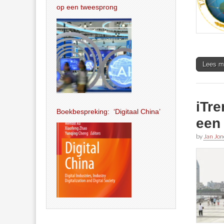
op een tweesprong
Lees m
iTr
Boekbespreking: ‘Digitaal China’
een
by
Jan Jon