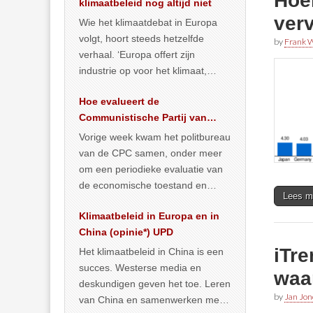
Hoel
klimaatbeleid nog altijd niet
ver
Wie het klimaatdebat in Europa
volgt, hoort steeds hetzelfde
by
Frank W
verhaal. ‘Europa offert zijn
industrie op voor het klimaat,
terwijl China onder het mom van
Hoe evalueert de
vergroening
… >> lees meer
Communistische Partij van
China de economische
Vorige week kwam het politbureau
situatie?
van de CPC samen, onder meer
om een periodieke evaluatie van
de economische toestand en
Lees m
politiek te maken. We
Klimaatbeleid in Europa en in
publiceerden
… >> lees meer
China (opinie*) UPD
iTr
Het klimaatbeleid in China is een
succes. Westerse media en
waa
deskundigen geven het toe. Leren
by
Jan Jon
van China en samenwerken met