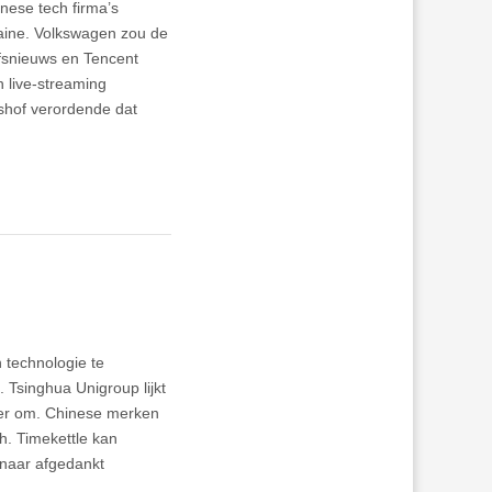
inese tech firma’s
raine. Volkswagen zou de
jfsnieuws en Tencent
 live-streaming
shof verordende dat
 technologie te
 Tsinghua Unigroup lijkt
eer om. Chinese merken
. Timekettle kan
 naar afgedankt