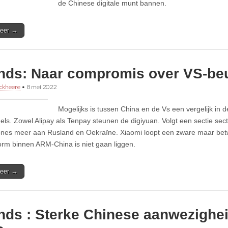
de Chinese digitale munt bannen.
eer →
ends: Naar compromis over VS-be
ckheere
•
8 mei 2022
Mogelijks is tussen China en de Vs een vergelijk in 
els. Zowel Alipay als Tenpay steunen de digiyuan. Volgt een sectie secto
nes meer aan Rusland en Oekraïne. Xiaomi loopt een zware maar betwi
orm binnen ARM-China is niet gaan liggen.
eer →
ends : Sterke Chinese aanwezigh