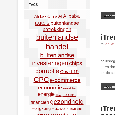
TAGS
Alibaba
Lees m
AI
Afrika - China
auto's
buitenlandse
betrekkingen
iTr
buitenlandse
by
Jan Jon
handel
buitenlandse
beursreg
investeringen
chips
geen dro
corruptie
Covid-19
en de st
CPC
e-commerce
Lees m
economie
elektriciteit
energie
EU
EU-China
gezondheid
financiën
iTr
Hongkong
Huawei
huisvesting