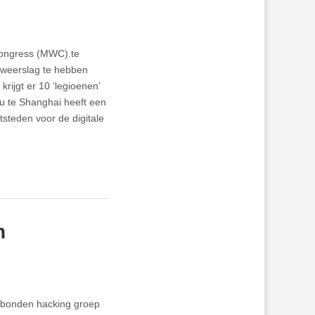
Congress (MWC).te
n weerslag te hebben
rijgt er 10 ‘legioenen’
u te Shanghai heeft een
steden voor de digitale
n
rbonden hacking groep