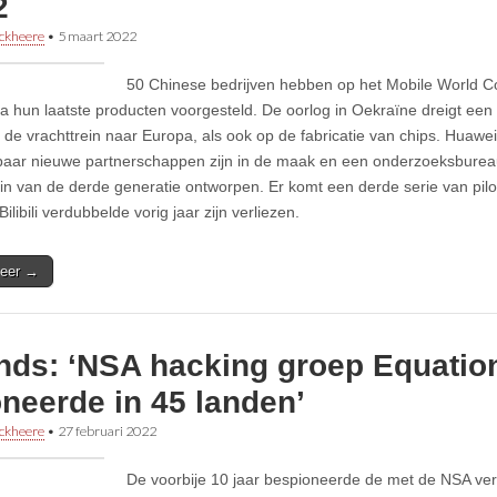
2
ckheere
•
5 maart 2022
50 Chinese bedrijven hebben op het Mobile World 
a hun laatste producten voorgesteld. De oorlog in Oekraïne dreigt ee
de vrachttrein naar Europa, als ook op de fabricatie van chips. Huawei k
 paar nieuwe partnerschappen zijn in de maak en een onderzoeksburea
in van de derde generatie ontworpen. Er komt een derde serie van pilot
ilibili verdubbelde vorig jaar zijn verliezen.
eer →
ends: ‘NSA hacking groep Equatio
neerde in 45 landen’
ckheere
•
27 februari 2022
De voorbije 10 jaar bespioneerde de met de NSA ve