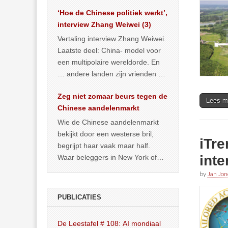
het land dan maar? ‘Dat
‘Hoe de Chinese politiek werkt’,
… >> lees meer
interview Zhang Weiwei (3)
Vertaling interview Zhang Weiwei.
Laatste deel: China- model voor
een multipolaire wereldorde. En
… andere landen zijn vrienden of
kunnen het worden.
Zeg niet zomaar beurs tegen de
Lees m
Chinese aandelenmarkt
Wie de Chinese aandelenmarkt
bekijkt door een westerse bril,
iTre
begrijpt haar vaak maar half.
int
Waar beleggers in New York of
Londen vooral kijken naar winst,
by
Jan Jon
… >> lees meer
PUBLICATIES
De Leestafel # 108: AI mondiaal