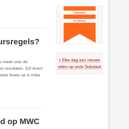
ursregels?
> Elke dag een nieuwe
de maak over de
video op onze Substack
r resultaten. DJI levert
ste boete op in India
eid op MWC