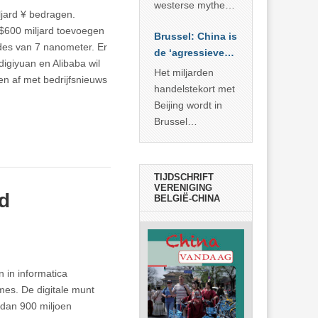
… >> lees meer
westerse mythe of
ljard ¥ bedragen.
de dagelijkse
ks $600 miljard toevoegen
Brussel: China is
realiteit in China?
des van 7 nanometer. Er
de ‘agressieve
digiyuan en Alibaba wil
schuldige’
Het miljarden
en af met bedrijfsnieuws
handelstekort met
Beijing wordt in
Brussel
voorgesteld als
bewijs van
economische
TIJDSCHRIFT
agressie. In
VERENIGING
rd
BELGIË-CHINA
werkelijkheid
verhult die
spectaculaire
rekensom vooral
de industriële
 in informatica
achterstand die
mes. De digitale munt
… >> lees meer
 dan 900 miljoen