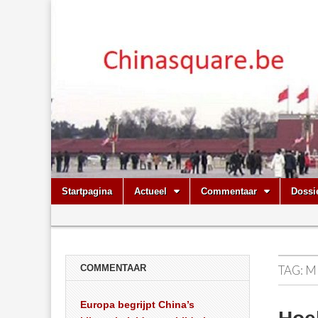
Chinasquare.
Skip
Main
Startpagina
Actueel
Commentaar
Dossi
to
menu
Sub
content
menu
COMMENTAAR
TAG:
M
Europa begrijpt China’s