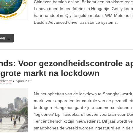
Chinezen betalen online. Er komt een strakkere rege
Lenovo opende een fabriek in Hongarije. Geely koop
haar aandeel in iQiyi te gelde maken. WM-Motor is 
Baidu’s Advanced driver assistance systems.
eer →
ends: Voor gezondheidscontrole a
 grote markt na lockdown
ckheere
•
5 juni 2022
Na het opheffen van de lockdown te Shanghai wordt 
markt voor apparaten ter controle van de gezondheid
bedragen. Hangzhou gaat zijn e-commerce steunen e
‘legioenen’ bij. Handelaars hoeven voortaan voor Do
Tencent herschikt zijn nieuwsdienst. Dit jaar wordt v
smartphones de wereld worden ingestuurd en in de 