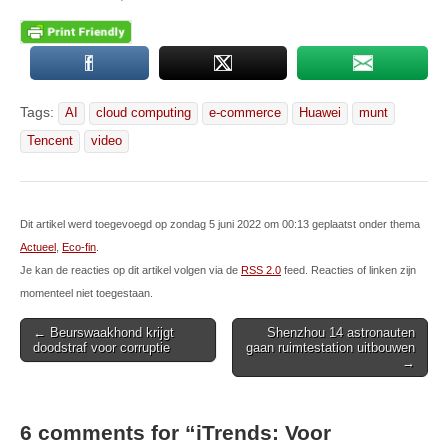
Tags:
AI
cloud computing
e-commerce
Huawei
munt
Tencent
video
Dit artikel werd toegevoegd op zondag 5 juni 2022 om 00:13 geplaatst onder thema
Actueel
,
Eco-fin
.
Je kan de reacties op dit artikel volgen via de
RSS 2.0
feed. Reacties of linken zijn
momenteel niet toegestaan.
Post
← Beurswaakhond krijgt
Shenzhou 14 astronauten
doodstraf voor corruptie
gaan ruimtestation uitbouwen
navigation
→
6 comments for “
iTrends: Voor