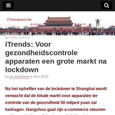
Chinasquare.be
ACTUEEL
,
ECO-FIN
iTrends: Voor
gezondheidscontrole
apparaten een grote markt na
lockdown
by
Jan Jonckheere
•
5 juni 2022
Na het opheffen van de lockdown te Shanghai wordt
verwacht dat de lokale markt voor apparaten ter
controle van de gezondheid 50 miljard yuan zal
bedragen. Hangzhou gaat zijn e-commerce steunen