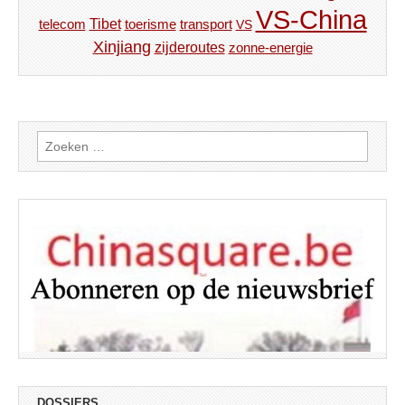
VS-China
Tibet
toerisme
transport
telecom
VS
Xinjiang
zijderoutes
zonne-energie
Zoeken
naar:
DOSSIERS