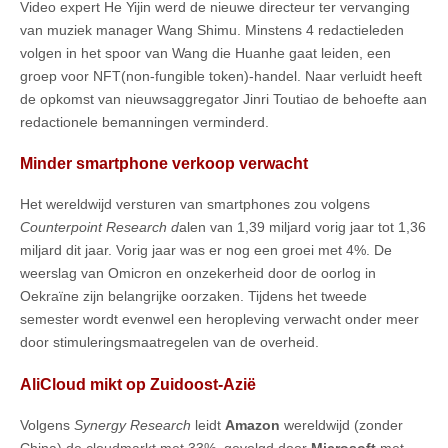
Video expert He Yijin werd de nieuwe directeur ter vervanging
van muziek manager Wang Shimu. Minstens 4 redactieleden
volgen in het spoor van Wang die Huanhe gaat leiden, een
groep voor NFT(non-fungible token)-handel. Naar verluidt heeft
de opkomst van nieuwsaggregator Jinri Toutiao de behoefte aan
redactionele bemanningen verminderd.
Minder smartphone verkoop verwacht
Het wereldwijd versturen van smartphones zou volgens
Counterpoint Research d
alen van 1,39 miljard vorig jaar tot 1,36
miljard dit jaar. Vorig jaar was er nog een groei met 4%. De
weerslag van Omicron en onzekerheid door de oorlog in
Oekraïne zijn belangrijke oorzaken. Tijdens het tweede
semester wordt evenwel een heropleving verwacht onder meer
door stimuleringsmaatregelen van de overheid.
AliCloud mikt op Zuidoost-Azië
Volgens
Synergy Research
leidt
Amazon
wereldwijd (zonder