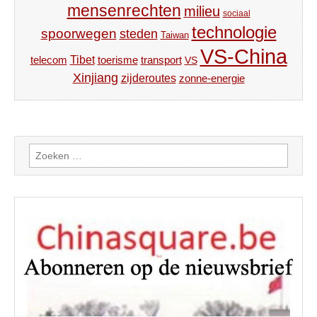
mensenrechten
milieu
sociaal
technologie
spoorwegen
steden
Taiwan
VS-China
Tibet
toerisme
transport
telecom
VS
Xinjiang
zijderoutes
zonne-energie
Zoeken
naar: