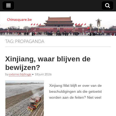
Chinasquare.be
TAG:
PROPAGANDA
Xinjiang, waar blijven de
bewijzen?
by
externe bijdrage
•
18 juni 2026
Xinjiang:Wat blijft er over van de
beschuldigingen als die getoetst
worden aan de feiten? Niet veel