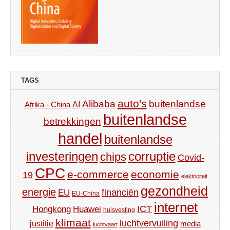
TAGS
auto's
Alibaba
buitenlandse
AI
Afrika - China
buitenlandse
betrekkingen
handel
buitenlandse
investeringen
corruptie
chips
Covid-
CPC
e-commerce
economie
19
elektriciteit
gezondheid
energie
financiën
EU
EU-China
internet
ICT
Hongkong
Huawei
huisvesting
klimaat
luchtvervuiling
justitie
media
luchtvaart