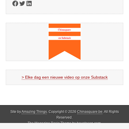
Facebook
Twitter
LinkedIn
> Elke dag een nieuwe video op onze Substack
Site by
Amazing Things
. Copyright © 2026
Chinasquare.be
. All Rights
Reserved.
The Magazine Basic Theme by
bavotasan.com
.