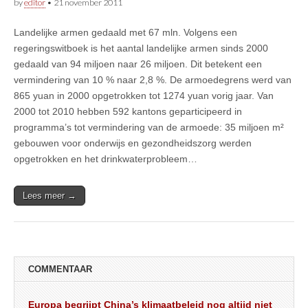
by
editor
•
21 november 2011
Landelijke armen gedaald met 67 mln. Volgens een
regeringswitboek is het aantal landelijke armen sinds 2000
gedaald van 94 miljoen naar 26 miljoen. Dit betekent een
vermindering van 10 % naar 2,8 %. De armoedegrens werd van
865 yuan in 2000 opgetrokken tot 1274 yuan vorig jaar. Van
2000 tot 2010 hebben 592 kantons geparticipeerd in
programma’s tot vermindering van de armoede: 35 miljoen m²
gebouwen voor onderwijs en gezondheidszorg werden
opgetrokken en het drinkwaterprobleem…
Lees meer →
COMMENTAAR
Europa begrijpt China’s klimaatbeleid nog altijd niet