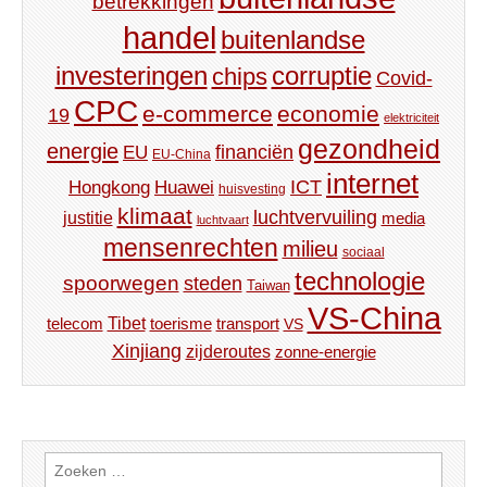
betrekkingen
handel
buitenlandse
investeringen
corruptie
chips
Covid-
CPC
e-commerce
economie
19
elektriciteit
gezondheid
energie
financiën
EU
EU-China
internet
ICT
Hongkong
Huawei
huisvesting
klimaat
luchtvervuiling
justitie
media
luchtvaart
mensenrechten
milieu
sociaal
technologie
spoorwegen
steden
Taiwan
VS-China
Tibet
toerisme
transport
telecom
VS
Xinjiang
zijderoutes
zonne-energie
Zoeken