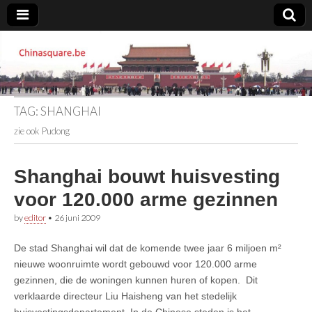
Chinasquare.be
TAG:
SHANGHAI
zie ook Pudong
Shanghai bouwt huisvesting
voor 120.000 arme gezinnen
by
editor
•
26 juni 2009
De stad Shanghai wil dat de komende twee jaar 6 miljoen m²
nieuwe woonruimte wordt gebouwd voor 120.000 arme
gezinnen, die de woningen kunnen huren of kopen. Dit
verklaarde directeur Liu Haisheng van het stedelijk
huisvestingsdepartement. In de Chinese steden is het