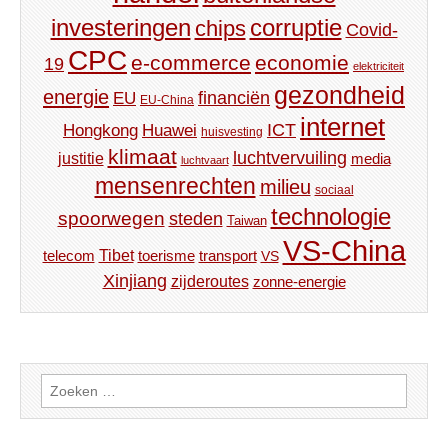
investeringen
corruptie
chips
Covid-
CPC
e-commerce
economie
19
elektriciteit
gezondheid
energie
financiën
EU
EU-China
internet
ICT
Hongkong
Huawei
huisvesting
klimaat
luchtvervuiling
justitie
media
luchtvaart
mensenrechten
milieu
sociaal
technologie
spoorwegen
steden
Taiwan
VS-China
Tibet
toerisme
transport
telecom
VS
Xinjiang
zijderoutes
zonne-energie
Zoeken
naar: