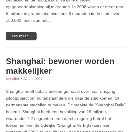
op geboorteplanning bij migranten. In 2008 waren er meer dan
5 miljoen migranten die minstens 6 maanden in de stad leven,
180.000 meer dan het…
Lees meer →
Shanghai: bewoner worden
makkelijker
by
editor
•
20 juni 2009
Shanghai heeft details bekend gemaakt over haar driejarig
pilootproject om buitenstaanders die naar de stad komen, tot
permanente stedeling te maken. Dit maakte de “Shanghai Daily”
bekend. Shanghai heeft een bevolking van 19 miljoen,
waaronder 7,2 migranten. Een eerste regeling betrof het
toekennen van de tijdelijke “Shanghai Verblijfskaart” een
systeem uit 2002. In mei dit jaar werd beloofd dat personen die