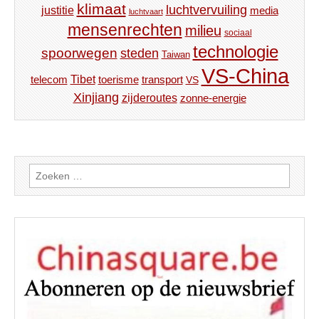
klimaat
luchtvervuiling
justitie
media
luchtvaart
mensenrechten
milieu
sociaal
technologie
spoorwegen
steden
Taiwan
VS-China
Tibet
toerisme
transport
telecom
VS
Xinjiang
zijderoutes
zonne-energie
Zoeken
naar: