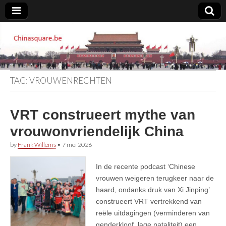
Chinasquare.be
TAG:
VROUWENRECHTEN
VRT construeert mythe van
vrouwonvriendelijk China
by
Frank Willems
•
7 mei 2026
In de recente podcast ‘Chinese
vrouwen weigeren terugkeer naar de
haard, ondanks druk van Xi Jinping’
construeert VRT vertrekkend van
reële uitdagingen (verminderen van
genderkloof, lage nataliteit) een