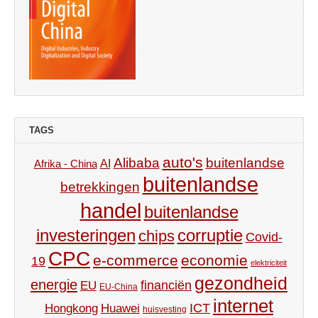
TAGS
auto's
Alibaba
buitenlandse
AI
Afrika - China
buitenlandse
betrekkingen
handel
buitenlandse
investeringen
corruptie
chips
Covid-
CPC
e-commerce
economie
19
elektriciteit
gezondheid
energie
financiën
EU
EU-China
internet
ICT
Hongkong
Huawei
huisvesting