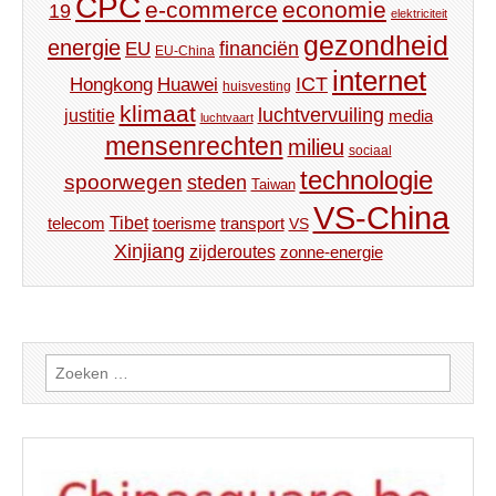
CPC
e-commerce
economie
19
elektriciteit
gezondheid
energie
financiën
EU
EU-China
internet
ICT
Hongkong
Huawei
huisvesting
klimaat
luchtvervuiling
justitie
media
luchtvaart
mensenrechten
milieu
sociaal
technologie
spoorwegen
steden
Taiwan
VS-China
Tibet
toerisme
transport
telecom
VS
Xinjiang
zijderoutes
zonne-energie
Zoeken
naar: