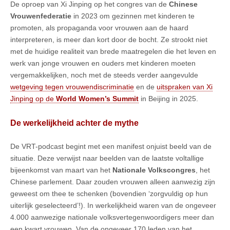
De oproep van Xi Jinping op het congres van de
Chinese
Vrouwenfederatie
in 2023 om gezinnen met kinderen te
promoten, als propaganda voor vrouwen aan de haard
interpreteren, is meer dan kort door de bocht. Ze strookt niet
met de huidige realiteit van brede maatregelen die het leven en
werk van jonge vrouwen en ouders met kinderen moeten
vergemakkelijken, noch met de steeds verder aangevulde
wetgeving tegen vrouwendiscriminatie
en de
uitspraken van Xi
Jinping op de
World Women’s Summit
in Beijing in 2025.
De werkelijkheid achter de mythe
De VRT-podcast begint met een manifest onjuist beeld van de
situatie. Deze verwijst naar beelden van de laatste voltallige
bijeenkomst van maart van het
Nationale Volkscongres
, het
Chinese parlement. Daar zouden vrouwen alleen aanwezig zijn
geweest om thee te schenken (bovendien ‘zorgvuldig op hun
uiterlijk geselecteerd’!). In werkelijkheid waren van de ongeveer
4.000 aanwezige nationale volksvertegenwoordigers meer dan
een kwart vrouwen. Van de ongeveer 170 leden van het