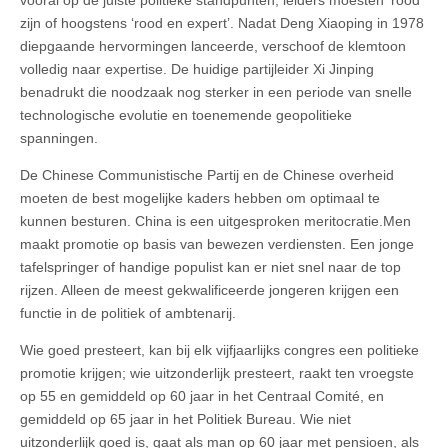
zijn of hoogstens ‘rood en expert’. Nadat Deng Xiaoping in 1978
diepgaande hervormingen lanceerde, verschoof de klemtoon
volledig naar expertise. De huidige partijleider Xi Jinping
benadrukt die noodzaak nog sterker in een periode van snelle
technologische evolutie en toenemende geopolitieke
spanningen.
De Chinese Communistische Partij en de Chinese overheid
moeten de best mogelijke kaders hebben om optimaal te
kunnen besturen. China is een uitgesproken meritocratie.Men
maakt promotie op basis van bewezen verdiensten. Een jonge
tafelspringer of handige populist kan er niet snel naar de top
rijzen. Alleen de meest gekwalificeerde jongeren krijgen een
functie in de politiek of ambtenarij.
Wie goed presteert, kan bij elk vijfjaarlijks congres een politieke
promotie krijgen; wie uitzonderlijk presteert, raakt ten vroegste
op 55 en gemiddeld op 60 jaar in het Centraal Comité, en
gemiddeld op 65 jaar in het Politiek Bureau. Wie niet
uitzonderlijk goed is, gaat als man op 60 jaar met pensioen, als