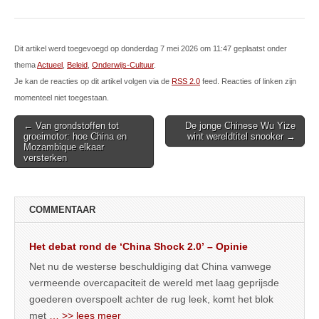
Dit artikel werd toegevoegd op donderdag 7 mei 2026 om 11:47 geplaatst onder
thema
Actueel
,
Beleid
,
Onderwijs-Cultuur
.
Je kan de reacties op dit artikel volgen via de
RSS 2.0
feed. Reacties of linken zijn
momenteel niet toegestaan.
Post
← Van grondstoffen tot
De jonge Chinese Wu Yize
groeimotor: hoe China en
wint wereldtitel snooker →
navigation
Mozambique elkaar
versterken
COMMENTAAR
Het debat rond de ‘China Shock 2.0’ – Opinie
Net nu de westerse beschuldiging dat China vanwege
vermeende overcapaciteit de wereld met laag geprijsde
goederen overspoelt achter de rug leek, komt het blok
met
… >> lees meer