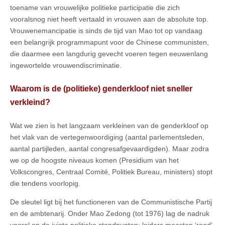
toename van vrouwelijke politieke participatie die zich
vooralsnog niet heeft vertaald in vrouwen aan de absolute top.
Vrouwenemancipatie is sinds de tijd van Mao tot op vandaag
een belangrijk programmapunt voor de Chinese communisten,
die daarmee een langdurig gevecht voeren tegen eeuwenlang
ingewortelde vrouwendiscriminatie.
Waarom is de (politieke) genderkloof niet sneller
verkleind?
Wat we zien is het langzaam verkleinen van de genderkloof op
het vlak van de vertegenwoordiging (aantal parlementsleden,
aantal partijleden, aantal congresafgevaardigden). Maar zodra
we op de hoogste niveaus komen (Presidium van het
Volkscongres, Centraal Comité, Politiek Bureau, ministers) stopt
die tendens voorlopig.
De sleutel ligt bij het functioneren van de Communistische Partij
en de ambtenarij. Onder Mao Zedong (tot 1976) lag de nadruk
vooral op de juiste politieke standpunten; leiders moesten ‘rood’