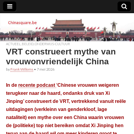
Chinasquare.be
ACTUEEL
,
BELEID
,
ONDERWIJS-CULTUUR
VRT construeert mythe van
vrouwonvriendelijk China
by
Frank Willems
•
7 mei 2026
In de
recente podcast
‘Chinese vrouwen weigeren
terugkeer naar de haard, ondanks druk van Xi
Jinping’ construeert de VRT, vertrekkend vanuit reële
uitdagingen (verkleinn van genderkloof, lage
nataliteit) een mythe over een China waarin vrouwen
de (politieke) top niet bereiken omdat Xi Jinping hen
terug aan de haard wil om meer kinderen groot te