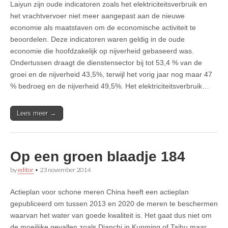
Laiyun zijn oude indicatoren zoals het elektriciteitsverbruik en
het vrachtvervoer niet meer aangepast aan de nieuwe
economie als maatstaven om de economische activiteit te
beoordelen. Deze indicatoren waren geldig in de oude
economie die hoofdzakelijk op nijverheid gebaseerd was.
Ondertussen draagt de dienstensector bij tot 53,4 % van de
groei en de nijverheid 43,5%, terwijl het vorig jaar nog maar 47
% bedroeg en de nijverheid 49,5%. Het elektriciteitsverbruik…
Lees meer →
Op een groen blaadje 184
by
editor
•
23 november 2014
Actieplan voor schone meren China heeft een actieplan
gepubliceerd om tussen 2013 en 2020 de meren te beschermen
waarvan het water van goede kwaliteit is. Het gaat dus niet om
de moeilijke gevallen zoals Dianchi in Kunming of Taihu maar