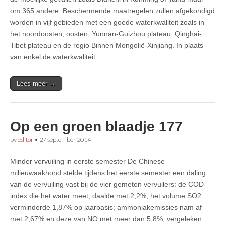
om 365 andere. Beschermende maatregelen zullen afgekondigd
worden in vijf gebieden met een goede waterkwaliteit zoals in
het noordoosten, oosten, Yunnan-Guizhou plateau, Qinghai-
Tibet plateau en de regio Binnen Mongolië-Xinjiang. In plaats
van enkel de waterkwaliteit…
Lees meer →
Op een groen blaadje 177
by
editor
•
27 september 2014
Minder vervuiling in eerste semester De Chinese
milieuwaakhond stelde tijdens het eerste semester een daling
van de vervuiling vast bij de vier gemeten vervuilers: de COD-
index die het water meet, daalde met 2,2%; het volume SO2
verminderde 1,87% op jaarbasis; ammoniakemissies nam af
met 2,67% en deze van NO met meer dan 5,8%, vergeleken