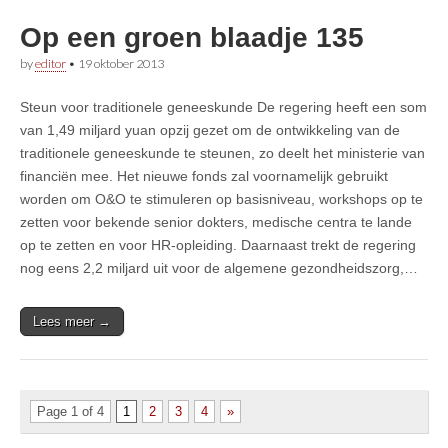
Op een groen blaadje 135
by
editor
•
19 oktober 2013
Steun voor traditionele geneeskunde De regering heeft een som
van 1,49 miljard yuan opzij gezet om de ontwikkeling van de
traditionele geneeskunde te steunen, zo deelt het ministerie van
financiën mee. Het nieuwe fonds zal voornamelijk gebruikt
worden om O&O te stimuleren op basisniveau, workshops op te
zetten voor bekende senior dokters, medische centra te lande
op te zetten en voor HR-opleiding. Daarnaast trekt de regering
nog eens 2,2 miljard uit voor de algemene gezondheidszorg,…
Lees meer →
Page 1 of 4
1
2
3
4
»