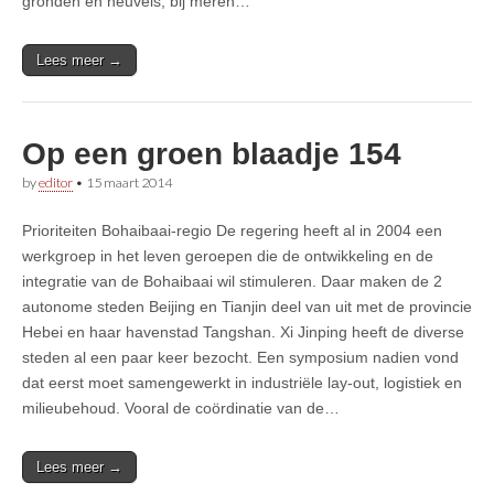
gronden en heuvels, bij meren…
Lees meer →
Op een groen blaadje 154
by
editor
•
15 maart 2014
Prioriteiten Bohaibaai-regio De regering heeft al in 2004 een
werkgroep in het leven geroepen die de ontwikkeling en de
integratie van de Bohaibaai wil stimuleren. Daar maken de 2
autonome steden Beijing en Tianjin deel van uit met de provincie
Hebei en haar havenstad Tangshan. Xi Jinping heeft de diverse
steden al een paar keer bezocht. Een symposium nadien vond
dat eerst moet samengewerkt in industriële lay-out, logistiek en
milieubehoud. Vooral de coördinatie van de…
Lees meer →