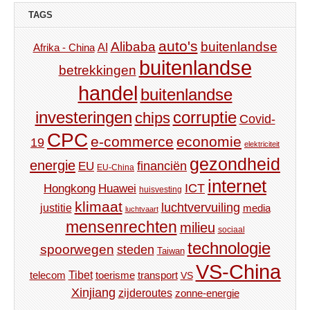
TAGS
auto's
Alibaba
buitenlandse
AI
Afrika - China
buitenlandse
betrekkingen
handel
buitenlandse
investeringen
corruptie
chips
Covid-
CPC
e-commerce
economie
19
elektriciteit
gezondheid
energie
financiën
EU
EU-China
internet
ICT
Hongkong
Huawei
huisvesting
klimaat
luchtvervuiling
justitie
media
luchtvaart
mensenrechten
milieu
sociaal
technologie
spoorwegen
steden
Taiwan
VS-China
Tibet
toerisme
transport
telecom
VS
Xinjiang
zijderoutes
zonne-energie