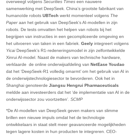
overweegt volgens
Securities Times
een nauwere
samenwerking met DeepSeek. China’s grootste fabrikant van
humanoïde robots
UBTech
werkt momenteel volgens
The
Paper
aan het gebruik van DeepSeek’s AI-modellen in zijn
robots. De tests omvatten het helpen van robots bij het
begrijpen van instructies in een gecompliceerde omgeving en
het uitvoeren van taken in een fabriek.
Geely
integreert volgens
Yicai
DeepSeek’s R1-redeneringsmodel in zijn zelfontwikkelde
Xinrui AI-model. Naast de makers van technische hardware,
verklaarde de online onderwijsafdeling van
NetEase Youdao
dat het ‘DeepSeek-R1 volledig omarmt’ om het gebruik van AI in
de onderwijstechnologiesector te bevorderen. Ook het in
Shanghai genoteerde
Jiangsu Hengrui Pharmaceuticals
meldde aan investeerders dat het ‘de implementatie van AI in de
onderwijssector zou voortzetten’.
SCMP
*De AI-modellen van DeepSeek geven makers van slimme
brillen een nieuwe impuls omdat het de technologie
ontwikkelaars in staat stelt meer geavanceerde mogelijkheden
tegen lagere kosten in hun producten te integreren. CEO-