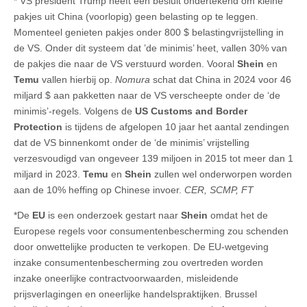
* VS president Trump heeft een besluit ondertekend om kleine
pakjes uit China (voorlopig) geen belasting op te leggen.
Momenteel genieten pakjes onder 800 $ belastingvrijstelling in
de VS. Onder dit systeem dat ’de minimis’ heet, vallen 30% van
de pakjes die naar de VS verstuurd worden. Vooral
Shein
en
Temu
vallen hierbij op.
Nomura
schat dat China in 2024 voor 46
miljard $ aan pakketten naar de VS verscheepte onder de ‘de
minimis’-regels. Volgens de
US Customs and Border
Protection
is tijdens de afgelopen 10 jaar het aantal zendingen
dat de VS binnenkomt onder de ‘de minimis’ vrijstelling
verzesvoudigd van ongeveer 139 miljoen in 2015 tot meer dan 1
miljard in 2023.
Temu
en
Shein
zullen wel onderworpen worden
aan de 10% heffing op Chinese invoer.
CER, SCMP, FT
*De
EU
is een onderzoek gestart naar
Shein
omdat het de
Europese regels voor consumentenbescherming zou schenden
door onwettelijke producten te verkopen. De EU-wetgeving
inzake consumentenbescherming zou overtreden worden
inzake oneerlijke contractvoorwaarden, misleidende
prijsverlagingen en oneerlijke handelspraktijken. Brussel