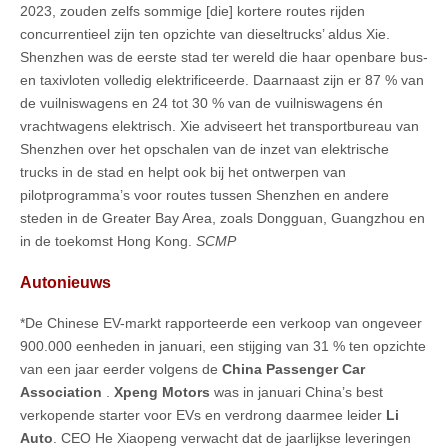
2023, zouden zelfs sommige [die] kortere routes rijden
concurrentieel zijn ten opzichte van dieseltrucks’ aldus Xie.
Shenzhen was de eerste stad ter wereld die haar openbare bus-
en taxivloten volledig elektrificeerde. Daarnaast zijn er 87 % van
de vuilniswagens en 24 tot 30 % van de vuilniswagens én
vrachtwagens elektrisch. Xie adviseert het transportbureau van
Shenzhen over het opschalen van de inzet van elektrische
trucks in de stad en helpt ook bij het ontwerpen van
pilotprogramma’s voor routes tussen Shenzhen en andere
steden in de Greater Bay Area, zoals Dongguan, Guangzhou en
in de toekomst Hong Kong.
SCMP
Autonieuws
*De Chinese EV-markt rapporteerde een verkoop van ongeveer
900.000 eenheden in januari, een stijging van 31 % ten opzichte
van een jaar eerder volgens de
China Passenger Car
Association
.
Xpeng Motors
was in januari China’s best
verkopende starter voor EVs en verdrong daarmee leider
Li
Auto
. CEO He Xiaopeng verwacht dat de jaarlijkse leveringen