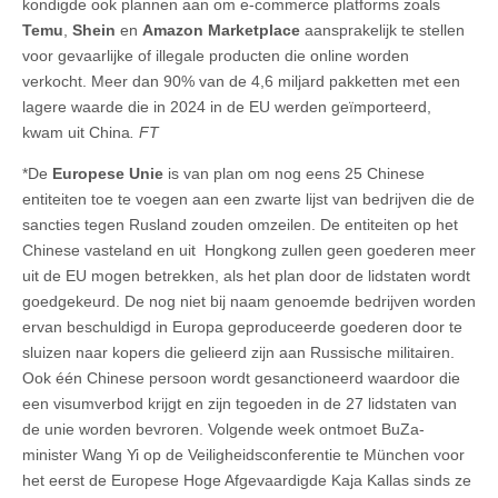
kondigde ook plannen aan om e-commerce platforms zoals
Temu
,
Shein
en
Amazon Marketplace
aansprakelijk te stellen
voor gevaarlijke of illegale producten die online worden
verkocht. Meer dan 90% van de 4,6 miljard pakketten met een
lagere waarde die in 2024 in de EU werden geïmporteerd,
kwam uit China
. FT
*De
Europese Unie
is van plan om nog eens 25 Chinese
entiteiten toe te voegen aan een zwarte lijst van bedrijven die de
sancties tegen Rusland zouden omzeilen. De entiteiten op het
Chinese vasteland en uit Hongkong zullen geen goederen meer
uit de EU mogen betrekken, als het plan door de lidstaten wordt
goedgekeurd. De nog niet bij naam genoemde bedrijven worden
ervan beschuldigd in Europa geproduceerde goederen door te
sluizen naar kopers die gelieerd zijn aan Russische militairen.
Ook één Chinese persoon wordt gesanctioneerd waardoor die
een visumverbod krijgt en zijn tegoeden in de 27 lidstaten van
de unie worden bevroren. Volgende week ontmoet BuZa-
minister Wang Yi op de Veiligheidsconferentie te München voor
het eerst de Europese Hoge Afgevaardigde Kaja Kallas sinds ze