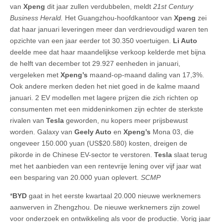
van
Xpeng
dit jaar zullen verdubbelen, meldt
21st Century
Business Herald.
Het Guangzhou-hoofdkantoor van
Xpeng
zei
dat haar januari leveringen meer dan verdrievoudigd waren ten
opzichte van een jaar eerder tot 30.350 voertuigen.
Li Auto
deelde mee dat haar maandelijkse verkoop kelderde met bijna
de helft van december tot 29.927 eenheden in januari,
vergeleken met
Xpeng’s
maand-op-maand daling van 17,3%.
Ook andere merken deden het niet goed in de kalme maand
januari. 2 EV modellen met lagere prijzen die zich richten op
consumenten met een middeninkomen zijn echter de sterkste
rivalen van
Tesla
geworden, nu kopers meer prijsbewust
worden. Galaxy van
Geely Auto
en
Xpeng’s
Mona 03, die
ongeveer 150.000 yuan (US$20.580) kosten, dreigen de
pikorde in de Chinese EV-sector te verstoren.
Tesla
slaat terug
met het aanbieden van een rentevrije lening over vijf jaar wat
een besparing van 20.000 yuan oplevert.
SCMP
*
BYD
gaat in het eerste kwartaal 20.000 nieuwe werknemers
aanwerven in Zhengzhou. De nieuwe werknemers zijn zowel
voor onderzoek en ontwikkeling als voor de productie. Vorig jaar