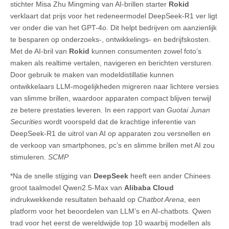
stichter Misa Zhu Mingming van AI-brillen starter
Rokid
verklaart dat prijs voor het redeneermodel DeepSeek-R1 ver ligt
ver onder die van het GPT-4o. Dit helpt bedrijven om aanzienlijk
te besparen op onderzoeks-, ontwikkelings- en bedrijfskosten.
Met de AI-bril van
Rokid
kunnen consumenten zowel foto’s
maken als realtime vertalen, navigeren en berichten versturen.
Door gebruik te maken van modeldistillatie kunnen
ontwikkelaars LLM-mogelijkheden migreren naar lichtere versies
van slimme brillen, waardoor apparaten compact blijven terwijl
ze betere prestaties leveren. In een rapport van
Guotai Junan
Securities
wordt voorspeld dat de krachtige inferentie van
DeepSeek-R1 de uitrol van AI op apparaten zou versnellen en
de verkoop van smartphones, pc’s en slimme brillen met AI zou
stimuleren.
SCMP
*Na de snelle stijging van
DeepSeek
heeft een ander Chinees
groot taalmodel Qwen2.5-Max van
Alibaba Cloud
indrukwekkende resultaten behaald op
Chatbot Arena
, een
platform voor het beoordelen van LLM’s en AI-chatbots. Qwen
trad voor het eerst de wereldwijde top 10 waarbij modellen als