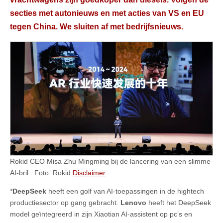
secties met autonieuws en met acties van VS en EU
tegen China. We sluiten af met bedrijfsnieuws.
Rokid CEO Misa Zhu Mingming bij de lancering van een slimme
AI-bril . Foto: Rokid
Disclaimer
*
DeepSeek
heeft een golf van AI-toepassingen in de hightech
productiesector op gang gebracht.
Lenovo
heeft het DeepSeek
model geïntegreerd in zijn Xiaotian AI-assistent op pc’s en