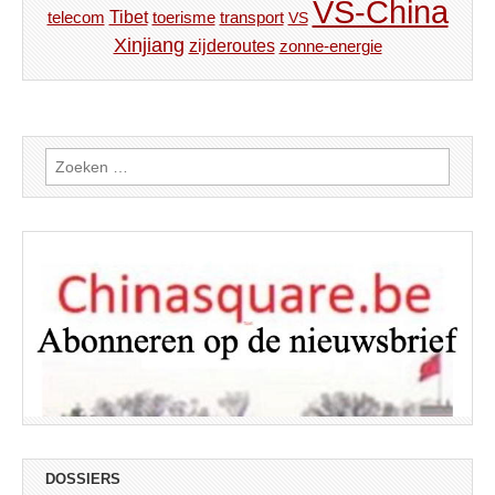
VS-China
Tibet
toerisme
transport
telecom
VS
Xinjiang
zijderoutes
zonne-energie
Zoeken
naar:
DOSSIERS