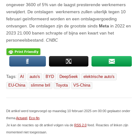
ongeveer 3600 of 5% van de laagst presterende werknemers
verwijdert. De ontslagen werknemers zullen uiterlijk tegen 10
februari geïnformeerd worden en een ontslagvergoeding
ontvangen. De ontslagen zijn de grootste sinds
Meta
in 2022 en
2023 21.000 banen schrapte of bijna een kwart van het
personeelsbestand.
CNBC
Tags:
AI
auto's
BYD
DeepSeek
elektrische auto's
EU-China
slimme bril
Toyota
VS-China
Dit artikel werd toegevoegd op maandag 10 februari 2025 om 00:00 geplaatst onder
thema
Actueel
,
Eco-fin
.
Je kan de reacties op dit artikel volgen via de
RSS 2.0
feed. Reacties of linken zijn
momenteel niet toegestaan.