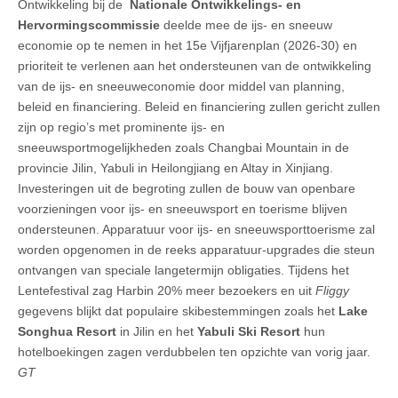
Ontwikkeling bij de
Nationale Ontwikkelings- en
Hervormingscommissie
deelde mee de ijs- en sneeuw
economie op te nemen in het 15e Vijfjarenplan (2026-30) en
prioriteit te verlenen aan het ondersteunen van de ontwikkeling
van de ijs- en sneeuweconomie door middel van planning,
beleid en financiering. Beleid en financiering zullen gericht zullen
zijn op regio’s met prominente ijs- en
sneeuwsportmogelijkheden zoals Changbai Mountain in de
provincie Jilin, Yabuli in Heilongjiang en Altay in Xinjiang.
Investeringen uit de begroting zullen de bouw van openbare
voorzieningen voor ijs- en sneeuwsport en toerisme blijven
ondersteunen. Apparatuur voor ijs- en sneeuwsporttoerisme zal
worden opgenomen in de reeks apparatuur-upgrades die steun
ontvangen van speciale langetermijn obligaties. Tijdens het
Lentefestival zag Harbin 20% meer bezoekers en uit
Fliggy
gegevens blijkt dat populaire skibestemmingen zoals het
Lake
Songhua Resort
in Jilin en het
Yabuli Ski Resort
hun
hotelboekingen zagen verdubbelen ten opzichte van vorig jaar.
GT