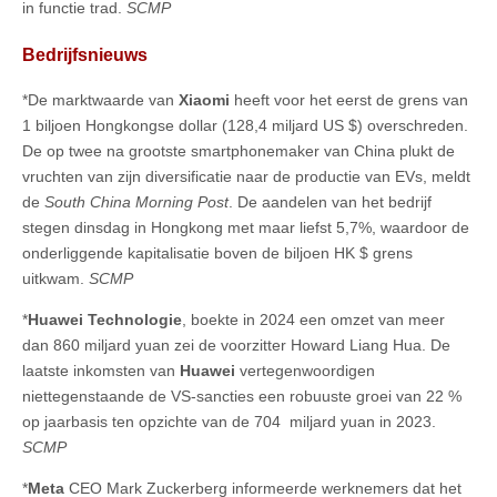
in functie trad.
SCMP
Bedrijfsnieuws
*De marktwaarde van
Xiaomi
heeft voor het eerst de grens van
1 biljoen Hongkongse dollar (128,4 miljard US $) overschreden.
De op twee na grootste smartphonemaker van China plukt de
vruchten van zijn diversificatie naar de productie van EVs, meldt
de
South China Morning Post
. De aandelen van het bedrijf
stegen dinsdag in Hongkong met maar liefst 5,7%, waardoor de
onderliggende kapitalisatie boven de biljoen HK $ grens
uitkwam.
SCMP
*
Huawei Technologie
, boekte in 2024 een omzet van meer
dan 860 miljard yuan zei de voorzitter Howard Liang Hua. De
laatste inkomsten van
Huawei
vertegenwoordigen
niettegenstaande de VS-sancties een robuuste groei van 22 %
op jaarbasis ten opzichte van de 704 miljard yuan in 2023.
SCMP
*
Meta
CEO Mark Zuckerberg informeerde werknemers dat het