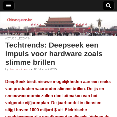
Chinasquare.be
ACTUEEL
,
ECO-FIN
Techtrends: Deepseek een
impuls voor hardware zoals
slimme brillen
by
Jan Jonckheere
•
10 februari 2025
DeepSeek biedt nieuwe mogelijkheden aan een reeks
van producten waaronder slimme brillen. De ijs-en
sneeuweconomie zullen deel uitmaken van het
volgende vijfjarenplan. De jaarhandel in diensten
stijgt boven 1000 miljard $ uit. Elektrische
vrachtwagens zijn goedkoper dan diesels. Volgen de