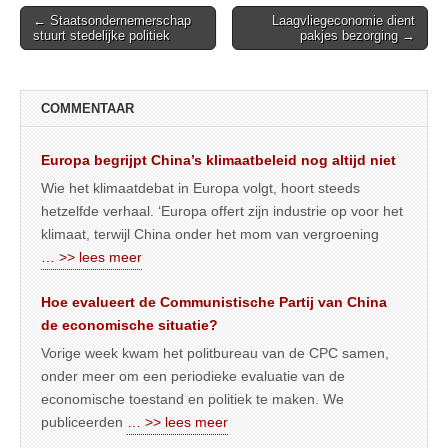
Post
← Staatsondernemerschap
Laagvliegeconomie dient
stuurt stedelijke politiek
pakjes bezorging →
navigation
COMMENTAAR
Europa begrijpt China’s klimaatbeleid nog altijd niet
Wie het klimaatdebat in Europa volgt, hoort steeds
hetzelfde verhaal. ‘Europa offert zijn industrie op voor het
klimaat, terwijl China onder het mom van vergroening
… >> lees meer
Hoe evalueert de Communistische Partij van China
de economische situatie?
Vorige week kwam het politbureau van de CPC samen,
onder meer om een periodieke evaluatie van de
economische toestand en politiek te maken. We
publiceerden
… >> lees meer