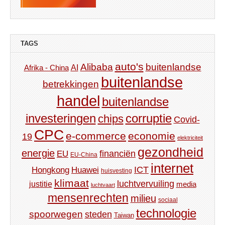
TAGS
auto's
Alibaba
buitenlandse
AI
Afrika - China
buitenlandse
betrekkingen
handel
buitenlandse
investeringen
corruptie
chips
Covid-
CPC
e-commerce
economie
19
elektriciteit
gezondheid
energie
financiën
EU
EU-China
internet
ICT
Hongkong
Huawei
huisvesting
klimaat
luchtvervuiling
justitie
media
luchtvaart
mensenrechten
milieu
sociaal
technologie
spoorwegen
steden
Taiwan