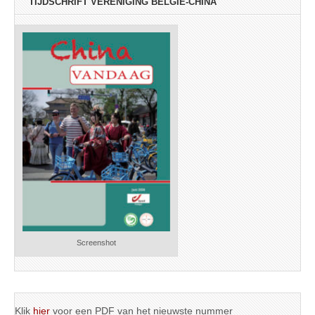
TIJDSCHRIFT VERENIGING BELGIË-CHINA
Screenshot
Klik
hier
voor een PDF van het nieuwste nummer