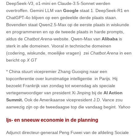
DeepSeek-V3, o1-mini en Claude-3.5-Sonnet werden
overtroffen. Gemini LLM van
Google
staat 1. DeepSeek-R1 en
ChatGPT-4o blijven op een gedeelde derde plaats staan.
Bovendien staat Qwen2.5-Max op de eerste plaats in wiskunde
en programmeren en op de tweede plaats in harde prompts,
aldus de
Chatbot Arena
-website. Qwen-Max van
Alibaba
is
sterk in alle domeinen. Vooral in technische domeinen
(codering, wiskunde, moeilijke vragen) zei
Chatbot Arena
in een
bericht op
X GT
* China stuurt vicepremier Zhang Guoqing naar een
topconferentie over kunstmatige intelligentie in Parijs. Hij
bezoekt Frankrijk van zondag tot woensdag als speciale
vertegenwoordiger van president Xi Jinping bij de
AI Action
Summit.
Ook de Amerikaanse vicepresident J.D. Vance zou
aanwezig zijn op de tweedaagse top die vandaag begint.
Yahoo
Ijs- en sneeuw economie in de planning
Adjunct directeur-generaal Peng Fuwei van de afdeling Sociale