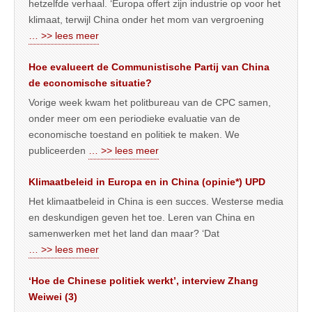
hetzelfde verhaal. ‘Europa offert zijn industrie op voor het
klimaat, terwijl China onder het mom van vergroening
… >> lees meer
Hoe evalueert de Communistische Partij van China
de economische situatie?
Vorige week kwam het politbureau van de CPC samen,
onder meer om een periodieke evaluatie van de
economische toestand en politiek te maken. We
publiceerden
… >> lees meer
Klimaatbeleid in Europa en in China (opinie*) UPD
Het klimaatbeleid in China is een succes. Westerse media
en deskundigen geven het toe. Leren van China en
samenwerken met het land dan maar? ‘Dat
… >> lees meer
‘Hoe de Chinese politiek werkt’, interview Zhang
Weiwei (3)