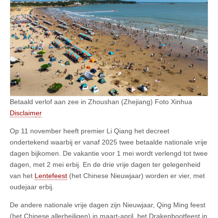
Betaald verlof aan zee in Zhoushan (Zhejiang) Foto Xinhua
Disclaim
e
r
Op 11 november heeft premier Li Qiang het decreet
ondertekend waarbij er vanaf 2025 twee betaalde nationale vrije
dagen bijkomen. De vakantie voor 1 mei wordt verlengd tot twee
dagen, met 2 mei erbij. En de drie vrije dagen ter gelegenheid
van het
Lentefeest
(het Chinese Nieuwjaar) worden er vier, met
oudejaar erbij.
De andere nationale vrije dagen zijn Nieuwjaar, Qing Ming feest
(het Chinese allerheiligen) in maart-april, het Drakenbootfeest in