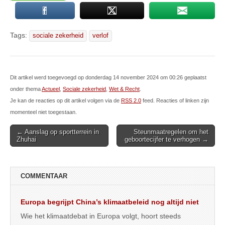
Tags:
sociale zekerheid
verlof
Dit artikel werd toegevoegd op donderdag 14 november 2024 om 00:26 geplaatst
onder thema
Actueel
,
Sociale zekerheid
,
Wet & Recht
.
Je kan de reacties op dit artikel volgen via de
RSS 2.0
feed. Reacties of linken zijn
momenteel niet toegestaan.
Post
← Aanslag op sportterrein in
Steunmaatregelen om het
Zhuhai
geboortecijfer te verhogen →
navigation
COMMENTAAR
Europa begrijpt China’s klimaatbeleid nog altijd niet
Wie het klimaatdebat in Europa volgt, hoort steeds