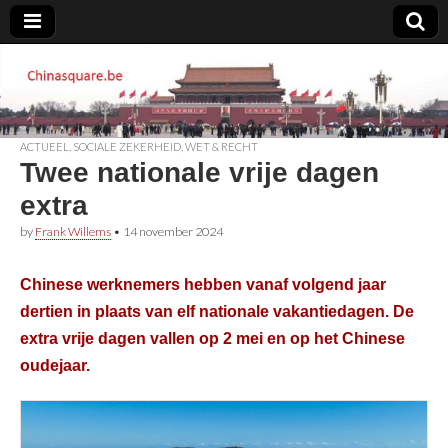
Chinasquare.be
ACTUEEL
,
SOCIALE ZEKERHEID
,
WET & RECHT
Twee nationale vrije dagen
extra
by
Frank Willems
•
14 november 2024
Chinese werknemers hebben vanaf volgend jaar
dertien in plaats van elf nationale vakantiedagen. De
extra vrije dagen vallen op 2 mei en op het Chinese
oudejaar.