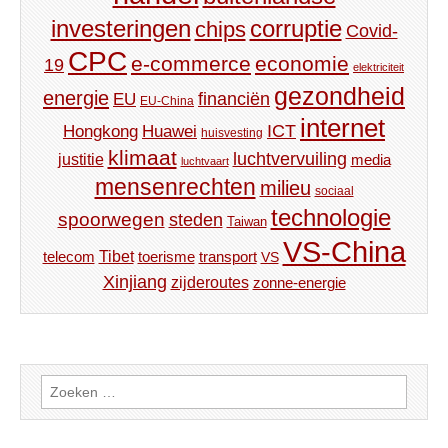
investeringen
corruptie
chips
Covid-
CPC
e-commerce
economie
19
elektriciteit
gezondheid
energie
financiën
EU
EU-China
internet
ICT
Hongkong
Huawei
huisvesting
klimaat
luchtvervuiling
justitie
media
luchtvaart
mensenrechten
milieu
sociaal
technologie
spoorwegen
steden
Taiwan
VS-China
Tibet
toerisme
transport
telecom
VS
Xinjiang
zijderoutes
zonne-energie
Zoeken
naar: