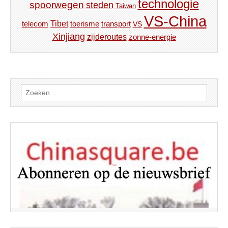
technologie
spoorwegen
steden
Taiwan
VS-China
Tibet
toerisme
transport
telecom
VS
Xinjiang
zijderoutes
zonne-energie
Zoeken
naar: