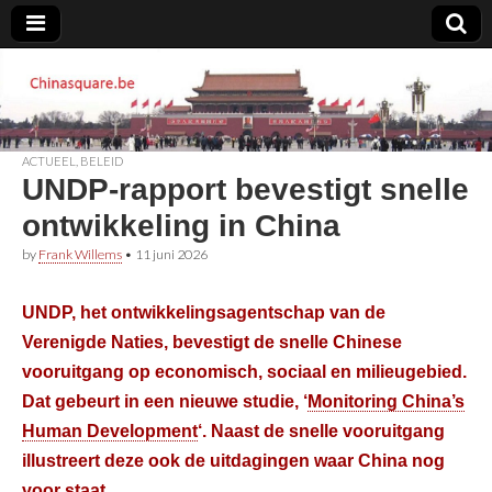
Chinasquare.be
ACTUEEL
,
BELEID
UNDP-rapport bevestigt snelle
ontwikkeling in China
by
Frank Willems
•
11 juni 2026
UNDP, het ontwikkelingsagentschap van de
Verenigde Naties, bevestigt de snelle Chinese
vooruitgang op economisch, sociaal en milieugebied.
Dat gebeurt in een nieuwe studie, ‘
Monitoring China’s
Human Development
‘.
Naast de snelle vooruitgang
illustreert deze ook de uitdagingen waar China nog
voor staat.