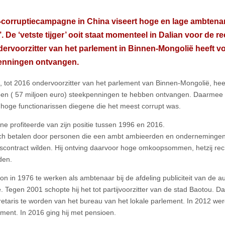
-corruptiecampagne in China viseert hoge en lage ambtenare
’. De ‘vetste tijger’ ooit staat momenteel in Dalian voor de 
ervoorzitter van het parlement in Binnen-Mongolië heeft v
enningen ontvangen.
, tot 2016 ondervoorzitter van het parlement van Binnen-Mongolië, heef
oen ( 57 miljoen euro) steekpenningen te hebben ontvangen. Daarmee is
 hoge functionarissen diegene die het meest corrupt was.
ne profiteerde van zijn positie tussen 1996 en 2016.
 zich betalen door personen die een ambt ambieerden en ondernemingen
scontract wilden. Hij ontving daarvoor hoge omkoopsommen, hetzij recht
den.
on in 1976 te werken als ambtenaar bij de afdeling publiciteit van de 
. Tegen 2001 schopte hij het tot partijvoorzitter van de stad Baotou. Da
cretaris te worden van het bureau van het lokale parlement. In 2012 wer
ement. In 2016 ging hij met pensioen.