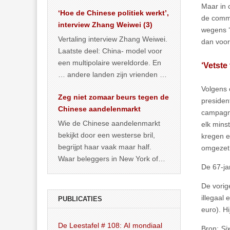
het land dan maar? ‘Dat
Maar in 
‘Hoe de Chinese politiek werkt’,
… >> lees meer
de commu
interview Zhang Weiwei (3)
wegens ‘
Vertaling interview Zhang Weiwei.
dan voor
Laatste deel: China- model voor
een multipolaire wereldorde. En
‘Vetste 
… andere landen zijn vrienden of
kunnen het worden.
Volgens 
Zeg niet zomaar beurs tegen de
presiden
Chinese aandelenmarkt
campagne
Wie de Chinese aandelenmarkt
elk mins
bekijkt door een westerse bril,
kregen e
begrijpt haar vaak maar half.
omgezet
Waar beleggers in New York of
De 67-ja
Londen vooral kijken naar winst,
… >> lees meer
De vorig
illegaal
PUBLICATIES
euro). Hi
De Leestafel # 108: AI mondiaal
Bron:
Si