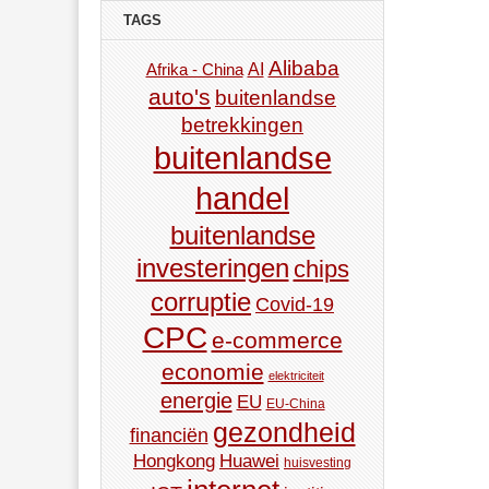
TAGS
Alibaba
AI
Afrika - China
auto's
buitenlandse
betrekkingen
buitenlandse
handel
buitenlandse
investeringen
chips
corruptie
Covid-19
CPC
e-commerce
economie
elektriciteit
energie
EU
EU-China
gezondheid
financiën
Hongkong
Huawei
huisvesting