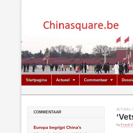
Chinasquare.
Skip
Main
Startpagina
Actueel
Commentaar
Dossi
to
menu
Sub
content
menu
ACTUEEL
,
COMMENTAAR
‘Vet
by
Frank W
Europa begrijpt China’s