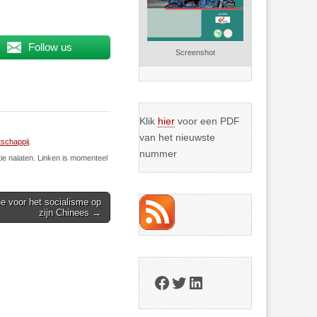
Follow us
Screenshot
Klik
hier
voor een PDF
van het nieuwste
schappij
.
nummer
ie nalaten. Linken is momenteel
ne voor het socialisme op
zijn Chinees →
Facebook
Twitter
LinkedIn