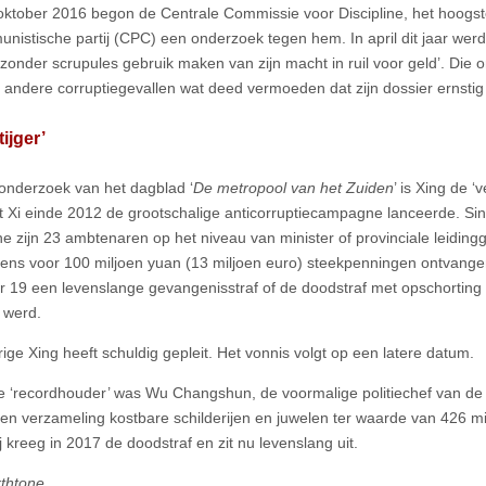
oktober 2016 begon de Centrale Commissie voor Discipline, het hoogs
nistische partij (CPC) een onderzoek tegen hem. In april dit jaar werd h
zonder scrupules gebruik maken van zijn macht in ruil voor geld’. Die 
 andere corruptiegevallen wat deed vermoeden dat zijn dossier ernstig
tijger’
onderzoek van het dagblad ‘
De metropool van het Zuiden
’ is Xing de ‘v
t Xi einde 2012 de grootschalige anticorruptiecampagne lanceerde. Sin
 zijn 23 ambtenaren op het niveau van minister of provinciale leidin
tens voor 100 miljoen yuan (13 miljoen euro) steekpenningen ontvan
r 19 een levenslange gevangenisstraf of de doodstraf met opschorting d
 werd.
rige Xing heeft schuldig gepleit. Het vonnis volgt op een latere datum.
e ‘recordhouder’ was Wu Changshun, de voormalige politiechef van de s
 een verzameling kostbare schilderijen en juwelen ter waarde van 426 m
j kreeg in 2017 de doodstraf en zit nu levenslang uit.
xthtone