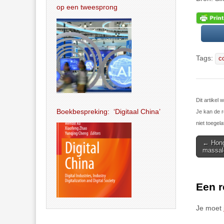
op een tweesprong
Tags:
c
Dit artike
Boekbespreking: ‘Digitaal China’
Je kan de r
niet toegela
Post
← Hong
massal
navigat
Een r
Je moet