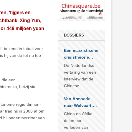
n, ‘tijgers en
rechtbank. Xing Yun,
oor 449 miljoen yuan
DOSSIERS
t bekend in totaal voor
Een marxistische
 hij van de tot nu toe
crisistheorie
voor vandaag
De Nederlandse
vertaling van een
interview dat de
 die een
Chinese
streeks, hetzij via
Academie voor
Van Armoede
Sociale
autonome regio Binnen-
naar Welvaart:
Wetenschappen
ar trad hij in 2006 af om
Wat Afrika kan
afnam van de
China en Afrika
d hij ondervoorzitter van
leren van
Britse
delen een
China’s
marxistische
verleden van