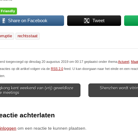
Share on Facebook
Tweet
orruptie
rechtsstaat
l werd toegevoegd op dinsdag 20 augustus 2019 om 00:17 geplaatst onder thema
Actueel
,
Maat
eacties op dit artikel volgen via de
RSS 2.0
feed. U kan doorgaan naar het einde en een react
ten.
kong kent weekend van (vrij) geweldloze
Shenzhen wordt vitri
e meetings
ion
eactie achterlaten
inloggen
om een reactie te kunnen plaatsen.