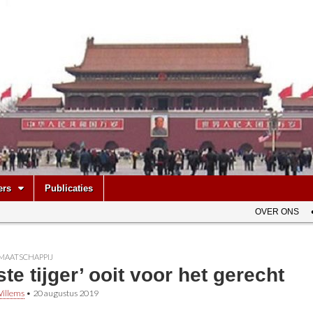
be
ers
Publicaties
OVER ONS
MAATSCHAPPIJ
ste tijger’ ooit voor het gerecht
illems
•
20 augustus 2019