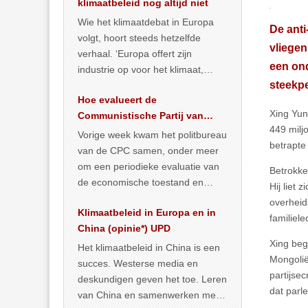
klimaatbeleid nog altijd niet
Wie het klimaatdebat in Europa
De anti
volgt, hoort steeds hetzelfde
vliegen
verhaal. ‘Europa offert zijn
een ond
industrie op voor het klimaat,
steekp
terwijl China onder het mom van
Hoe evalueert de
vergroening
… >> lees meer
Xing Yun
Communistische Partij van
449 milj
China de economische
Vorige week kwam het politbureau
betrapte
situatie?
van de CPC samen, onder meer
om een periodieke evaluatie van
Betrokke
de economische toestand en
Hij liet
politiek te maken. We
overheid
Klimaatbeleid in Europa en in
publiceerden
… >> lees meer
familiele
China (opinie*) UPD
Xing beg
Het klimaatbeleid in China is een
Mongolië
succes. Westerse media en
partijse
deskundigen geven het toe. Leren
dat parl
van China en samenwerken met