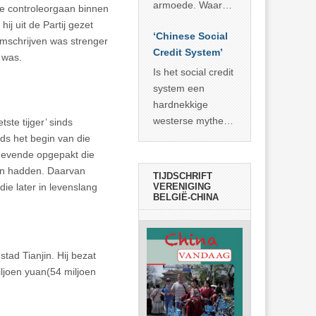
economisch
econoom Michael
armoede. Waar
te controleorgaan binnen
wonder
Roberts. Het laat
China er de
ij uit de Partij gezet
zien dat
‘Chinese Social
voorbije veertig
omschrijven was strenger
… >> lees meer
Credit System’
jaar in slaagde
 was.
meer dan 800
Is het social credit
miljoen mensen
system een
uit de armoede
hardnekkige
… >> lees meer
westerse mythe of
etste tijger’ sinds
de dagelijkse
ds het begin van die
realiteit in China?
ggevende opgepakt die
gen hadden. Daarvan
TIJDSCHRIFT
VERENIGING
ie later in levenslang
BELGIË-CHINA
tad Tianjin. Hij bezat
iljoen yuan(54 miljoen