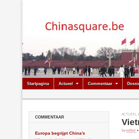
Chinasquare.
Skip
Main
Startpagina
Actueel
Commentaar
Dossi
to
menu
Sub
content
menu
ACTUEEL
,
COMMENTAAR
Viet
by
editor
Europa begrijpt China’s