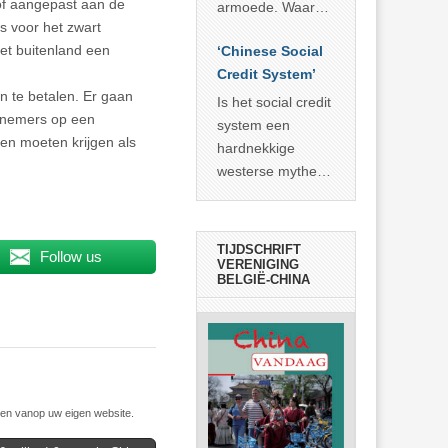
economisch
of aangepast aan de
econoom Michael
armoede. Waar
wonder
s voor het zwart
Roberts. Het laat
China er de
het buitenland een
zien dat
‘Chinese Social
voorbije veertig
… >> lees meer
Credit System’
jaar in slaagde
en te betalen. Er gaan
meer dan 800
Is het social credit
knemers op een
miljoen mensen
system een
len moeten krijgen als
uit de armoede
hardnekkige
… >> lees meer
westerse mythe of
de dagelijkse
realiteit in China?
TIJDSCHRIFT
Follow us
VERENIGING
BELGIË-CHINA
n vanop uw eigen website.