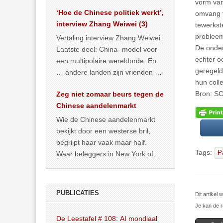
het land dan maar? ‘Dat
vorm van
‘Hoe de Chinese politiek werkt’,
… >> lees meer
omvang v
interview Zhang Weiwei (3)
tewerkst
probleem
Vertaling interview Zhang Weiwei.
De onder
Laatste deel: China- model voor
echter o
een multipolaire wereldorde. En
geregeld
… andere landen zijn vrienden of
hun colle
kunnen het worden.
Bron: S
Zeg niet zomaar beurs tegen de
Chinese aandelenmarkt
Wie de Chinese aandelenmarkt
bekijkt door een westerse bril,
begrijpt haar vaak maar half.
Tags:
Pa
Waar beleggers in New York of
Londen vooral kijken naar winst,
… >> lees meer
PUBLICATIES
Dit artikel
Je kan de r
De Leestafel # 108: AI mondiaal