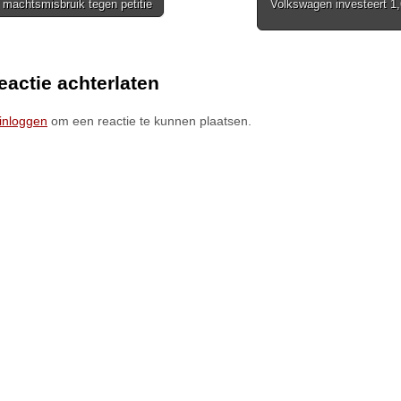
machtsmisbruik tegen petitie
Volkswagen investeert 1,
ion
eactie achterlaten
inloggen
om een reactie te kunnen plaatsen.