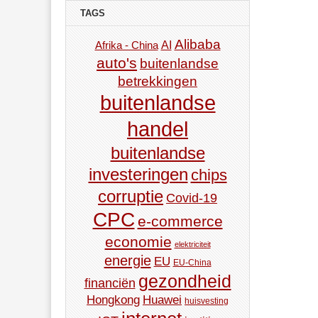
TAGS
Alibaba
AI
Afrika - China
auto's
buitenlandse
betrekkingen
buitenlandse
handel
buitenlandse
investeringen
chips
corruptie
Covid-19
CPC
e-commerce
economie
elektriciteit
energie
EU
EU-China
gezondheid
financiën
Hongkong
Huawei
huisvesting