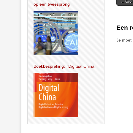
Post
← Grof 
op een tweesprong
navigat
Een r
Je moet
Boekbespreking: ‘Digitaal China’