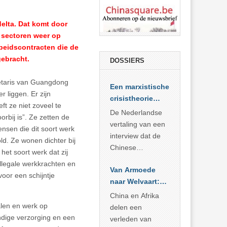
delta. Dat komt door
 sectoren weer op
rbeidscontracten die de
gebracht.
DOSSIERS
retaris van Guangdong
Een marxistische
 liggen. Er zijn
crisistheorie
t ze niet zoveel te
voor vandaag
De Nederlandse
orbij is”. Ze zetten de
vertaling van een
nsen die dit soort werk
interview dat de
ld. Ze wonen dichter bij
Chinese
het soort werk dat zij
Academie voor
illegale werkkrachten en
Van Armoede
Sociale
oor een schijntje
naar Welvaart:
Wetenschappen
Wat Afrika kan
afnam van de
China en Afrika
leren van
alen en werk op
Britse
delen een
China’s
ndige verzorging en een
marxistische
verleden van