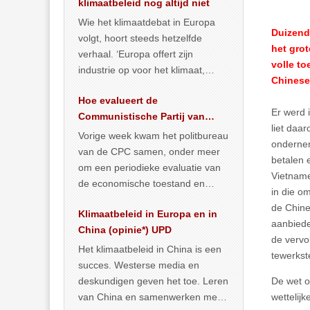
klimaatbeleid nog altijd niet
Wie het klimaatdebat in Europa
Duizende
volgt, hoort steeds hetzelfde
het gro
verhaal. ‘Europa offert zijn
volle to
industrie op voor het klimaat,
Chinese 
terwijl China onder het mom van
Hoe evalueert de
vergroening
… >> lees meer
Er werd 
Communistische Partij van
liet daa
China de economische
Vorige week kwam het politbureau
ondernem
situatie?
van de CPC samen, onder meer
betalen e
om een periodieke evaluatie van
Vietname
de economische toestand en
in die o
politiek te maken. We
de Chines
Klimaatbeleid in Europa en in
publiceerden
… >> lees meer
aanbiede
China (opinie*) UPD
de vervo
Het klimaatbeleid in China is een
tewerkste
succes. Westerse media en
deskundigen geven het toe. Leren
De wet o
van China en samenwerken met
wettelij