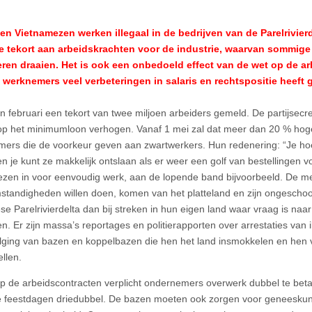
n Vietnamezen werken illegaal in de bedrijven van de Parelrivier
te tekort aan arbeidskrachten voor de industrie, waarvan sommige
eren draaien. Het is ook een onbedoeld effect van de wet op de a
werknemers veel verbeteringen in salaris en rechtspositie heeft 
in februari een tekort van twee miljoen arbeiders gemeld. De partijsec
rop het minimumloon verhogen. Vanaf 1 mei zal dat meer dan 20 % hoger
ers die de voorkeur geven aan zwartwerkers. Hun redenering: “Je hoef
n je kunt ze makkelijk ontslaan als er weer een golf van bestellingen vo
zen in voor eenvoudig werk, aan de lopende band bijvoorbeeld. De me
mstandigheden willen doen, komen van het platteland en zijn ongeschoo
e Parelrivierdelta dan bij streken in hun eigen land waar vraag is naar 
n. Er zijn massa’s reportages en politierapporten over arrestaties van 
lging van bazen en koppelbazen die hen het land insmokkelen en hen v
llen.
p de arbeidscontracten verplicht ondernemers overwerk dubbel te bet
ke feestdagen driedubbel. De bazen moeten ook zorgen voor geneesku