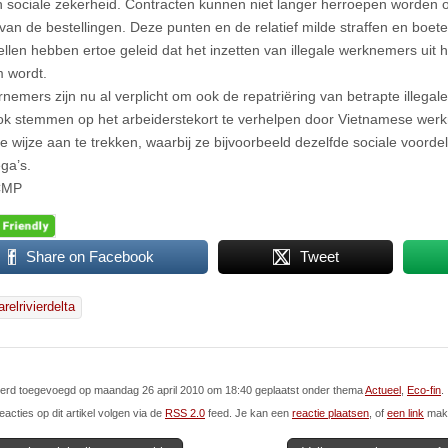
 sociale zekerheid. Contracten kunnen niet langer herroepen worden 
an de bestellingen. Deze punten en de relatief milde straffen en boete
ellen hebben ertoe geleid dat het inzetten van illegale werknemers uit 
 wordt.
nemers zijn nu al verplicht om ook de repatriëring van betrapte illegal
ok stemmen op het arbeiderstekort te verhelpen door Vietnamese wer
e wijze aan te trekken, waarbij ze bijvoorbeeld dezelfde sociale voorde
ga’s.
CMP
Share on Facebook
Tweet
relrivierdelta
 werd toegevoegd op maandag 26 april 2010 om 18:40 geplaatst onder thema
Actueel
,
Eco-fin
.
eacties op dit artikel volgen via de
RSS 2.0
feed. Je kan een
reactie plaatsen
, of
een link
make