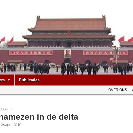
be
ers
Publicaties
OVER ONS
ECO-FIN
namezen in de delta
•
26 april 2010