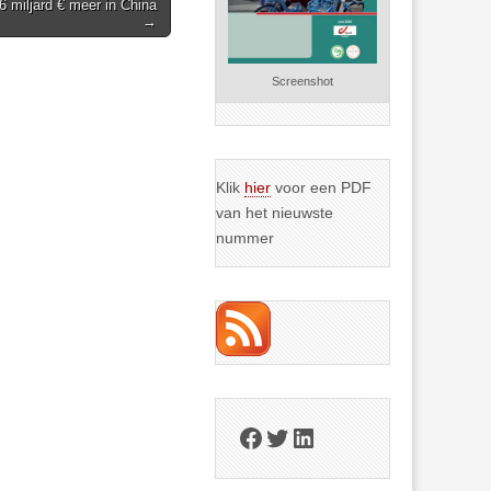
6 miljard € meer in China
→
Screenshot
Klik
hier
voor een PDF
van het nieuwste
nummer
Facebook
Twitter
LinkedIn