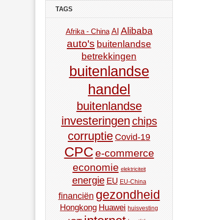
TAGS
Alibaba
AI
Afrika - China
auto's
buitenlandse
betrekkingen
buitenlandse
handel
buitenlandse
investeringen
chips
corruptie
Covid-19
CPC
e-commerce
economie
elektriciteit
energie
EU
EU-China
gezondheid
financiën
Hongkong
Huawei
huisvesting