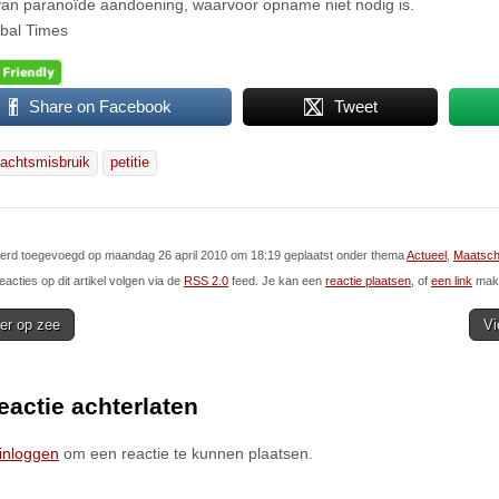
van paranoïde aandoening, waarvoor opname niet nodig is.
bal Times
Share on Facebook
Tweet
achtsmisbruik
petitie
 werd toegevoegd op maandag 26 april 2010 om 18:19 geplaatst onder thema
Actueel
,
Maatsch
eacties op dit artikel volgen via de
RSS 2.0
feed. Je kan een
reactie plaatsen
, of
een link
make
er op zee
Vi
ion
eactie achterlaten
inloggen
om een reactie te kunnen plaatsen.