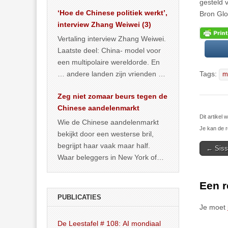
het land dan maar? ‘Dat
gesteld 
‘Hoe de Chinese politiek werkt’,
… >> lees meer
Bron Glo
interview Zhang Weiwei (3)
Vertaling interview Zhang Weiwei.
Laatste deel: China- model voor
een multipolaire wereldorde. En
… andere landen zijn vrienden of
Tags:
m
kunnen het worden.
Zeg niet zomaar beurs tegen de
Chinese aandelenmarkt
Dit artikel
Wie de Chinese aandelenmarkt
Je kan de r
bekijkt door een westerse bril,
begrijpt haar vaak maar half.
Post
← Siss
Waar beleggers in New York of
navigat
Londen vooral kijken naar winst,
… >> lees meer
Een r
PUBLICATIES
Je moet
De Leestafel # 108: AI mondiaal