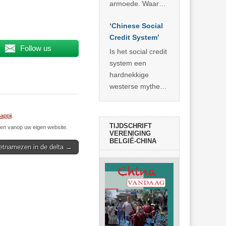
economisch
econoom Michael
armoede. Waar
wonder
Roberts. Het laat
China er de
zien dat
‘Chinese Social
voorbije veertig
… >> lees meer
Credit System’
jaar in slaagde
Follow us
meer dan 800
Is het social credit
miljoen mensen
system een
uit de armoede
hardnekkige
… >> lees meer
westerse mythe of
de dagelijkse
realiteit in China?
appij
.
TIJDSCHRIFT
n vanop uw eigen website.
VERENIGING
BELGIË-CHINA
etnamezen in de delta →