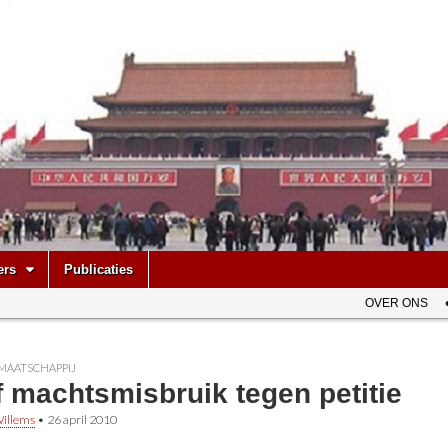
be
ers
Publicaties
OVER ONS
MAATSCHAPPIJ
 machtsmisbruik tegen petitie
illems
•
26 april 2010