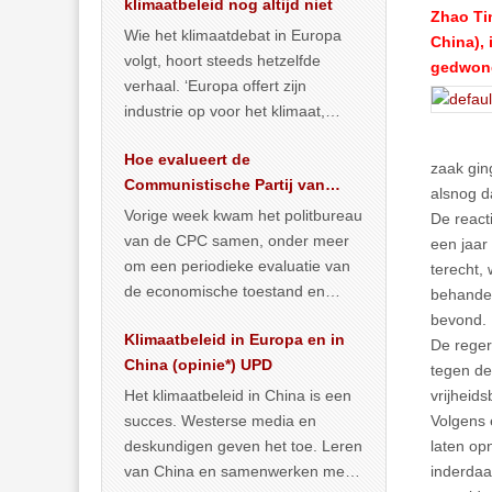
klimaatbeleid nog altijd niet
Zhao Ti
Wie het klimaatdebat in Europa
China), 
volgt, hoort steeds hetzelfde
gedwong
verhaal. ‘Europa offert zijn
industrie op voor het klimaat,
terwijl China onder het mom van
Hoe evalueert de
vergroening
… >> lees meer
zaak gin
Communistische Partij van
alsnog d
China de economische
Vorige week kwam het politbureau
De react
situatie?
van de CPC samen, onder meer
een jaar
om een periodieke evaluatie van
terecht,
de economische toestand en
behandel
politiek te maken. We
bevond. 
Klimaatbeleid in Europa en in
publiceerden
… >> lees meer
De reger
China (opinie*) UPD
tegen de
Het klimaatbeleid in China is een
vrijheids
succes. Westerse media en
Volgens 
deskundigen geven het toe. Leren
laten op
van China en samenwerken met
inderdaa