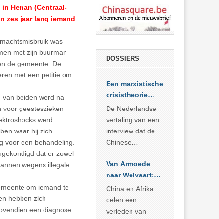
 in Henan (Centraal-
an zes jaar lang iemand
e machtsmisbruik was
amen met zijn buurman
DOSSIERS
gen de gemeente. De
eren met een petitie om
Een marxistische
crisistheorie
n van beiden werd na
voor vandaag
en voor geesteszieken
De Nederlandse
lektroshocks werd
vertaling van een
ben waar hij zich
interview dat de
ng voor een behandeling.
Chinese
ngekondigd dat er zowel
Academie voor
Van Armoede
annen wegens illegale
Sociale
naar Welvaart:
Wetenschappen
Wat Afrika kan
 gemeente om iemand te
afnam van de
China en Afrika
leren van
en hebben zich
Britse
delen een
China’s
 bovendien een diagnose
marxistische
verleden van