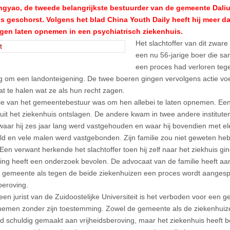
ngyao, de tweede belangrijkste bestuurder van de gemeente Daliu
is geschorst. Volgens het blad China Youth Daily heeft hij meer d
en laten opnemen in een psychiatrisch ziekenhuis.
Het slachtoffer van dit zwar
een nu 56-jarige boer die s
een proces had verloren te
g om een landonteigening. De twee boeren gingen vervolgens actie vo
at te halen wat ze als hun recht zagen.
ie van het gemeentebestuur was om hen allebei te laten opnemen. Ee
 uit het ziekenhuis ontslagen. De andere kwam in twee andere institut
 waar hij zes jaar lang werd vastgehouden en waar hij bovendien met e
d en vele malen werd vastgebonden. Zijn familie zou niet geweten heb
Een verwant herkende het slachtoffer toen hij zelf naar het ziekhuis gi
ing heeft een onderzoek bevolen. De advocaat van de familie heeft aa
 gemeente als tegen de beide ziekenhuizen een proces wordt aangesp
beroving.
een jurist van de Zuidoostelijke Universiteit is het verboden voor een
nemen zonder zijn toestemming. Zowel de gemeente als de ziekenhuiz
d schuldig gemaakt aan vrijheidsberoving, maar het ziekenhuis heeft