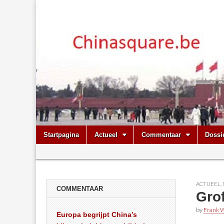
Chinasquare.
Skip
Main
Startpagina
Actueel
Commentaar
Dossi
to
menu
Sub
content
menu
ACTUEEL
,
COMMENTAAR
Grof
by
Frank W
Europa begrijpt China’s