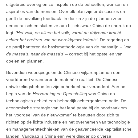
uitgebreid overleg en ze inspelen op de behoeften, wensen en
aspiraties van de mensen. Over elk plan zijn er discussies en
geeft de bevolking feedback. In die zin zijn de plannen zeer
democratisch en sluiten ze aan bij iets waar China de nadruk op
legt.
‘Het volk, en
alleen
het volk, vormt de drijvende kracht
achter het creëren van de wereldgeschiedenis’
. De regering en
de partij hanteren de basismethodologie van de massalijn –
‘van
de massa’s, naar de massa’s’
– correct bij het opstellen van
doelen en plannen.
Bovendien weerspiegelen de Chinese vijfjarenplannen een
voortdurend veranderende materiële realiteit. De Chinese
ontwikkelingsbehoeften zijn onherkenbaar veranderd. Aan het
begin van de
Hervorming en Openstelling
was China op
technologisch gebied een behoorlijk achtergebleven natie. De
economische strategie van het land paste bij de noodzaak om
het ‘voordeel van de nieuwkomer’ te benutten door zich te
richten op de lichte industrie en het overnemen van technologie
en managementtechnieken van de geavanceerde kapitalistische
landen. Vandaag is China een wereldleider op diverse