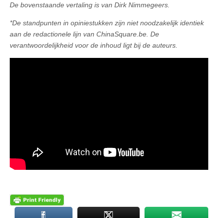
De bovenstaande vertaling is van Dirk Nimmegeers.
*De standpunten in opiniestukken zijn niet noodzakelijk identiek
aan de redactionele lijn van ChinaSquare.be. De
verantwoordelijkheid voor de inhoud ligt bij de auteurs.