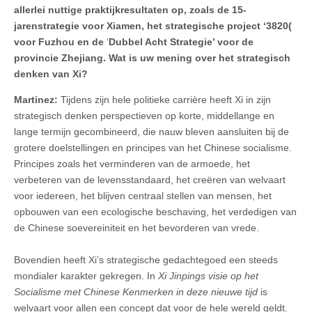
allerlei nuttige praktijkresultaten
op
, zoals de 15-
jarenstrategie voor Xiamen, het strategische project ‘3820(
voor Fuzhou en de
‘
Dubbel Acht Strategie’ voor de
provincie Zhejiang. Wat is uw mening over het strategisch
denken van Xi?
Martinez:
Tijdens zijn hele politieke carrière heeft Xi in zijn
strategisch denken perspectieven op korte, middellange en
lange termijn gecombineerd, die nauw bleven aansluiten bij de
grotere doelstellingen en principes van het Chinese socialisme.
Principes zoals het verminderen van de armoede, het
verbeteren van de levensstandaard, het creëren van welvaart
voor iedereen, het blijven centraal stellen van mensen, het
opbouwen van een ecologische beschaving, het verdedigen van
de Chinese soevereiniteit en het bevorderen van vrede.
Bovendien heeft Xi’s strategische gedachtegoed een steeds
mondialer karakter gekregen. In
Xi Jinpings visie op het
Socialisme met Chinese Kenmerken in deze nieuwe tijd
is
welvaart voor allen een concept dat voor de hele wereld geldt.