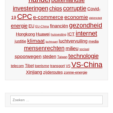
investeringen
corruptie
chips
Covid-
CPC
e-commerce
economie
19
elektriciteit
gezondheid
energie
financiën
EU
EU-China
internet
ICT
Hongkong
Huawei
huisvesting
klimaat
luchtvervuiling
justitie
media
luchtvaart
mensenrechten
milieu
sociaal
technologie
spoorwegen
steden
Taiwan
VS-China
Tibet
toerisme
transport
telecom
VS
Xinjiang
zijderoutes
zonne-energie
Zoeken
naar: