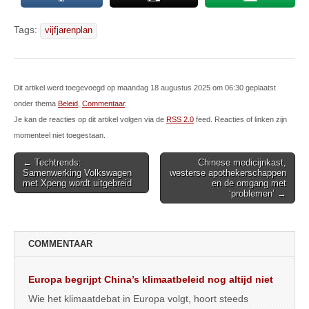
Tags:
vijfjarenplan
Dit artikel werd toegevoegd op maandag 18 augustus 2025 om 06:30 geplaatst
onder thema
Beleid
,
Commentaar
.
Je kan de reacties op dit artikel volgen via de
RSS 2.0
feed. Reacties of linken zijn
momenteel niet toegestaan.
Post
← Techtrends:
Chinese medicijnkast,
Samenwerking Volkswagen
westerse apothekerschappen
navigation
met Xpeng wordt uitgebreid
en de omgang met
‘problemen’ →
COMMENTAAR
Europa begrijpt China’s klimaatbeleid nog altijd niet
Wie het klimaatdebat in Europa volgt, hoort steeds