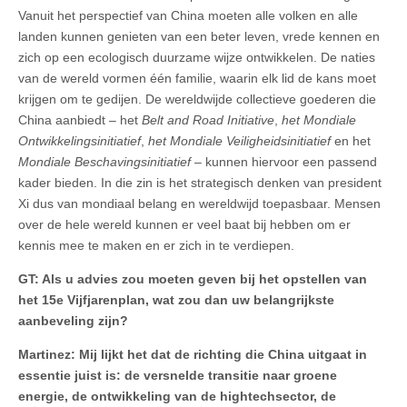
Vanuit het perspectief van China moeten alle volken en alle
landen kunnen genieten van een beter leven, vrede kennen en
zich op een ecologisch duurzame wijze ontwikkelen. De naties
van de wereld vormen één familie, waarin elk lid de kans moet
krijgen om te gedijen. De wereldwijde collectieve goederen die
China aanbiedt – het
Belt and Road Initiative
,
het Mondiale
Ontwikkelingsinitiatief
,
het Mondiale Veiligheidsinitiatief
en het
Mondiale Beschavingsinitiatief
– kunnen hiervoor een passend
kader bieden. In die zin is het strategisch denken van president
Xi dus van mondiaal belang en wereldwijd toepasbaar. Mensen
over de hele wereld kunnen er veel baat bij hebben om er
kennis mee te maken en er zich in te verdiepen.
GT: Als u advies zou moeten geven bij het opstellen van
het 15e Vijfjarenplan, wat zou dan uw belangrijkste
aanbeveling zijn?
Martinez:
Mij lijkt het dat de richting die China uitgaat in
essentie juist is: de versnelde transitie naar groene
energie, de ontwikkeling van de hightechsector, de