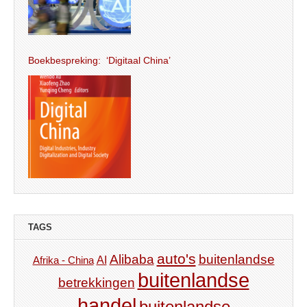
Boekbespreking: ‘Digitaal China’
TAGS
auto's
Alibaba
buitenlandse
AI
Afrika - China
buitenlandse
betrekkingen
handel
buitenlandse