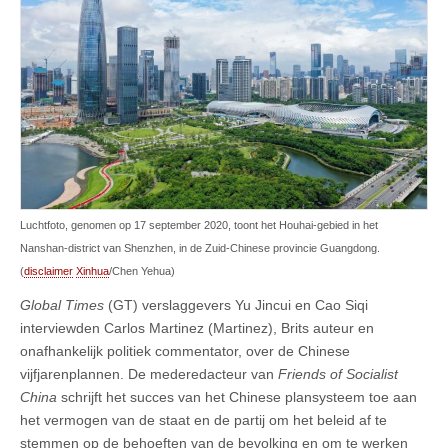
Luchtfoto, genomen op 17 september 2020, toont het Houhai-gebied in het
Nanshan-district van Shenzhen, in de Zuid-Chinese provincie Guangdong.
(
disclaimer
Xinhua
/Chen Yehua)
Global Times
(GT) verslaggevers Yu Jincui en Cao Siqi
interviewden Carlos Martinez (Martinez), Brits auteur en
onafhankelijk politiek commentator, over de Chinese
vijfjarenplannen. De mederedacteur van
Friends of Socialist
China
schrijft het succes van het Chinese plansysteem toe aan
het vermogen van de staat en de partij om het beleid af te
stemmen op de behoeften van de bevolking en om te werken