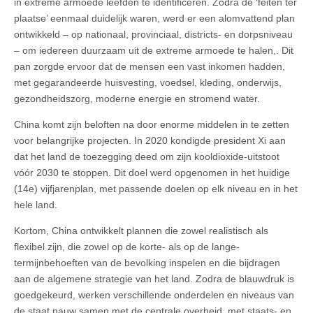
in extreme armoede leefden te identificeren. Zodra de ‘feiten ter
plaatse’ eenmaal duidelijk waren, werd er een alomvattend plan
ontwikkeld – op nationaal, provinciaal, districts- en dorpsniveau
– om iedereen duurzaam uit de extreme armoede te halen,. Dit
pan zorgde ervoor dat de mensen een vast inkomen hadden,
met gegarandeerde huisvesting, voedsel, kleding, onderwijs,
gezondheidszorg, moderne energie en stromend water.
China komt zijn beloften na door enorme middelen in te zetten
voor belangrijke projecten. In 2020 kondigde president Xi aan
dat het land de toezegging deed om zijn kooldioxide-uitstoot
vóór 2030 te stoppen. Dit doel werd opgenomen in het huidige
(14e) vijfjarenplan, met passende doelen op elk niveau en in het
hele land.
Kortom, China ontwikkelt plannen die zowel realistisch als
flexibel zijn, die zowel op de korte- als op de lange-
termijnbehoeften van de bevolking inspelen en die bijdragen
aan de algemene strategie van het land. Zodra de blauwdruk is
goedgekeurd, werken verschillende onderdelen en niveaus van
de staat nauw samen met de centrale overheid, met staats- en