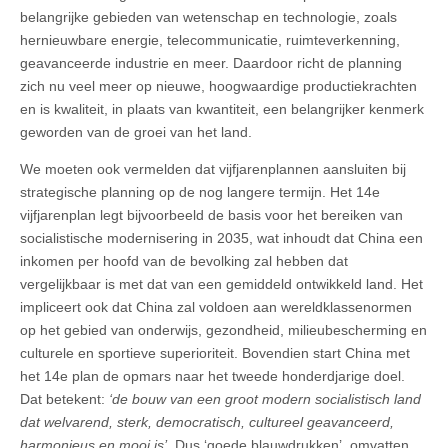
belangrijke gebieden van wetenschap en technologie, zoals
hernieuwbare energie, telecommunicatie, ruimteverkenning,
geavanceerde industrie en meer. Daardoor richt de planning
zich nu veel meer op nieuwe, hoogwaardige productiekrachten
en is kwaliteit, in plaats van kwantiteit, een belangrijker kenmerk
geworden van de groei van het land.
We moeten ook vermelden dat vijfjarenplannen aansluiten bij
strategische planning op de nog langere termijn. Het 14e
vijfjarenplan legt bijvoorbeeld de basis voor het bereiken van
socialistische modernisering in 2035, wat inhoudt dat China een
inkomen per hoofd van de bevolking zal hebben dat
vergelijkbaar is met dat van een gemiddeld ontwikkeld land. Het
impliceert ook dat China zal voldoen aan wereldklassenormen
op het gebied van onderwijs, gezondheid, milieubescherming en
culturele en sportieve superioriteit. Bovendien start China met
het 14e plan de opmars naar het tweede honderdjarige doel.
Dat betekent:
‘de bouw van een groot modern socialistisch land
dat welvarend, sterk, democratisch, cultureel geavanceerd,
harmonieus en mooi is’
. Dus ‘goede blauwdrukken’, omvatten