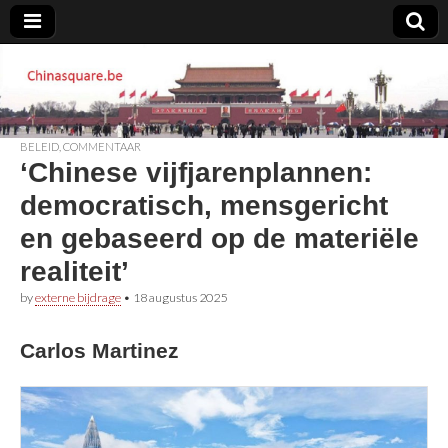
Chinasquare.be
BELEID
,
COMMENTAAR
‘Chinese vijfjarenplannen:
democratisch, mensgericht
en gebaseerd op de materiële
realiteit’
by
externe bijdrage
•
18 augustus 2025
Carlos Martinez