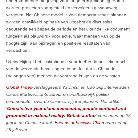
ondersteunende omgeving voor langetermijnplanning. Soms
worden projecten voorgesteld en vervolgens gewoonweg
vergeten. Het Chinese model is veel democratischer: plannen
worden ontwikkeld op basis van uitgebreide discussies
gedurende een bepaalde periode en het uiteindelijke document
fungeert als blauwdruk voor actie, waar mensen van op de
hoogte zijn, aan bijdragen en positieve resultaten van
verwachten.
Uiteindelijk ligt het ‘institutionele voordeel’ in de politieke macht
van de werkende bevolking en in het feit dat in China de
(belangen van) mensen de voorrang krijgen op de winsten.
Global Times
-verslaggevers Yu Jincui en Cao Siqi interviewden
Carlos Martinez, Brits auteur en onafhankelijk politiek
commentator, over de Chinese vijfjarenplannen. Het artikel
‘
China’s five-year plans democratic, people-centered and
grounded in material reality: British author
‘ verscheen op 23
juni in de Chinese krant.
Friends of Socialist China
nam het op
25 juli over.