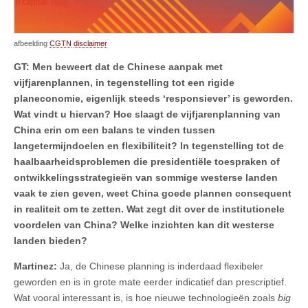
afbeelding
CGTN
disclaimer
GT: Men beweert dat
de Chinese aanpak met
vijfjarenplannen
, in tegenstelling tot een rigide
planeconomie, eigenlijk steeds ‘responsiever’ is geworden.
Wat vindt u hiervan? Hoe slaagt de vijfjarenplanning van
China erin om een balans te vinden tussen
langetermijndoelen en flexibiliteit? In tegenstelling tot de
haalbaarheids
problemen
die presidentiële toespraken of
ontwikkelingsstrategieën van sommige westerse landen
vaak te zien geven, weet China goede plannen
consequent
in realiteit
om te zetten
. Wat zegt dit over de institutionele
voordelen van China? Welke inzichten kan dit westerse
landen bieden?
Martinez:
Ja, de Chinese planning is inderdaad flexibeler
geworden en is in grote mate eerder indicatief dan prescriptief.
Wat vooral interessant is, is hoe nieuwe technologieën zoals
big