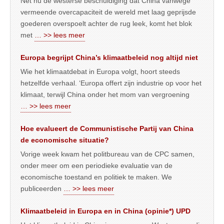
Net nu de westerse beschuldiging dat China vanwege
vermeende overcapaciteit de wereld met laag geprijsde
goederen overspoelt achter de rug leek, komt het blok
met
… >> lees meer
Europa begrijpt China’s klimaatbeleid nog altijd niet
Wie het klimaatdebat in Europa volgt, hoort steeds
hetzelfde verhaal. ‘Europa offert zijn industrie op voor het
klimaat, terwijl China onder het mom van vergroening
… >> lees meer
Hoe evalueert de Communistische Partij van China
de economische situatie?
Vorige week kwam het politbureau van de CPC samen,
onder meer om een periodieke evaluatie van de
economische toestand en politiek te maken. We
publiceerden
… >> lees meer
Klimaatbeleid in Europa en in China (opinie*) UPD