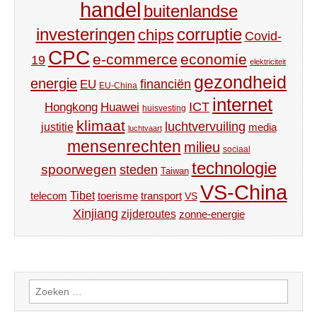
handel
buitenlandse
investeringen
corruptie
chips
Covid-
CPC
e-commerce
economie
19
elektriciteit
gezondheid
energie
financiën
EU
EU-China
internet
ICT
Hongkong
Huawei
huisvesting
klimaat
luchtvervuiling
justitie
media
luchtvaart
mensenrechten
milieu
sociaal
technologie
spoorwegen
steden
Taiwan
VS-China
Tibet
toerisme
transport
telecom
VS
Xinjiang
zijderoutes
zonne-energie
Zoeken
naar: