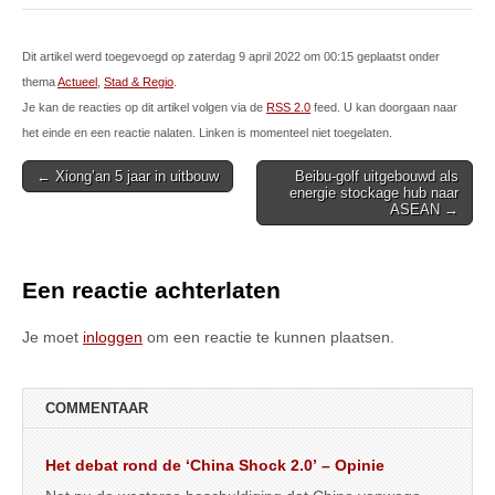
Dit artikel werd toegevoegd op zaterdag 9 april 2022 om 00:15 geplaatst onder
thema
Actueel
,
Stad & Regio
.
Je kan de reacties op dit artikel volgen via de
RSS 2.0
feed. U kan doorgaan naar
het einde en een reactie nalaten. Linken is momenteel niet toegelaten.
Post
← Xiong’an 5 jaar in uitbouw
Beibu-golf uitgebouwd als
energie stockage hub naar
navigation
ASEAN →
Een reactie achterlaten
Je moet
inloggen
om een reactie te kunnen plaatsen.
COMMENTAAR
Het debat rond de ‘China Shock 2.0’ – Opinie