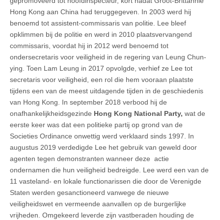
gepromoveerd tot hoofdinspecteur, kort nadat Groot-Brittannië
Hong Kong aan China had teruggegeven. In 2003 werd hij
benoemd tot assistent-commissaris van politie. Lee bleef
opklimmen bij de politie en werd in 2010 plaatsvervangend
commissaris, voordat hij in 2012 werd benoemd tot
ondersecretaris voor veiligheid in de regering van Leung Chun-
ying. Toen Lam Leung in 2017 opvolgde, verhief ze Lee tot
secretaris voor veiligheid, een rol die hem vooraan plaatste
tijdens een van de meest uitdagende tijden in de geschiedenis
van Hong Kong. In september 2018 verbood hij de
onafhankelijkheidsgezinde
Hong Kong National Party,
wat de
eerste keer was dat een politieke partij op grond van de
Societies Ordinance onwettig werd verklaard sinds 1997. In
augustus 2019 verdedigde Lee het gebruik van geweld door
agenten tegen demonstranten wanneer deze actie
ondernamen die hun veiligheid bedreigde. Lee werd een van de
11 vasteland- en lokale functionarissen die door de Verenigde
Staten werden gesanctioneerd vanwege de nieuwe
veiligheidswet en vermeende aanvallen op de burgerlijke
vrijheden. Omgekeerd leverde zijn vastberaden houding de