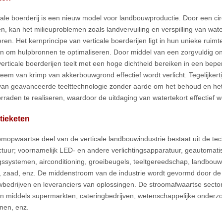
cale boerderij is een nieuw model voor landbouwproductie. Door een c
n, kan het milieuproblemen zoals landvervuiling en verspilling van wate
en. Het kernprincipe van verticale boerderijen ligt in hun unieke ruimte
 om hulpbronnen te optimaliseren. Door middel van een zorgvuldig on
erticale boerderijen teelt met een hoge dichtheid bereiken in een bepe
leem van krimp van akkerbouwgrond effectief wordt verlicht. Tegelijkert
van geavanceerde teelttechnologie zonder aarde om het behoud en het 
rraden te realiseren, waardoor de uitdaging van watertekort effectief wo
tieketen
omopwaartse deel van de verticale landbouwindustrie bestaat uit de te
uctuur; voornamelijk LED- en andere verlichtingsapparatuur, geautomat
gssystemen, airconditioning, groeibeugels, teeltgereedschap, landbouw
, zaad, enz. De middenstroom van de industrie wordt gevormd door de 
bedrijven en leveranciers van oplossingen. De stroomafwaartse sector
n middels supermarkten, cateringbedrijven, wetenschappelijke onderzoek
nen, enz.