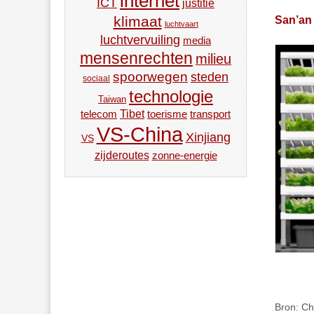
internet
ICT
justitie
San’an 
klimaat
luchtvaart
luchtvervuiling
media
mensenrechten
milieu
spoorwegen
steden
sociaal
technologie
Taiwan
Tibet
toerisme
transport
telecom
VS-China
Xinjiang
VS
zijderoutes
zonne-energie
Bron: Ch