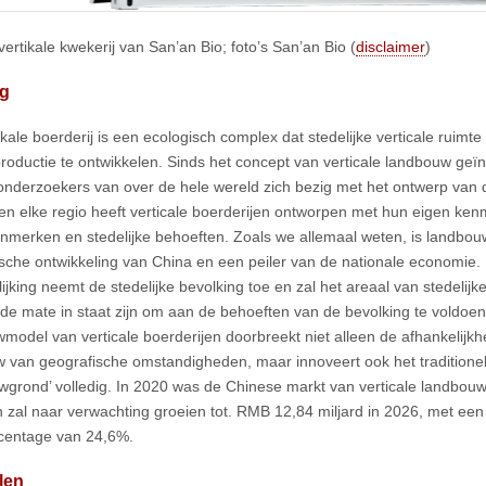
ertikale kwekerij van San’an Bio; foto’s San’an Bio (
disclaimer
)
ng
ikale boerderij is een ecologisch complex dat stedelijke verticale ruimt
roductie te ontwikkelen. Sinds het concept van verticale landbouw geï
nderzoekers van over de hele wereld zich bezig met het ontwerp van de 
 en elke regio heeft verticale boerderijen ontworpen met hun eigen ke
enmerken en stedelijke behoeften. Zoals we allemaal weten, is landbou
che ontwikkeling van China en een peiler van de nationale economie. 
lijking neemt de stedelijke bevolking toe en zal het areaal van stedelij
e mate in staat zijn om aan de behoeften van de bevolking te voldoen
model van verticale boerderijen doorbreekt niet alleen de afhankelijkhe
 van geografische omstandigheden, maar innoveert ook het traditione
wgrond’ volledig. In 2020 was de Chinese markt van verticale landbou
 zal naar verwachting groeien tot. RMB 12,84 miljard in 2026, met een 
centage van 24,6%.
len