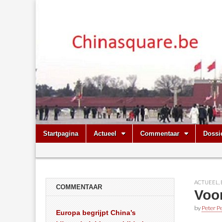
Chinasquare.
Skip
Main
Startpagina
Actueel
Commentaar
Dossi
to
menu
Sub
content
menu
ACTUEEL
,
COMMENTAAR
Voor
by
Peter Pe
Europa begrijpt China’s