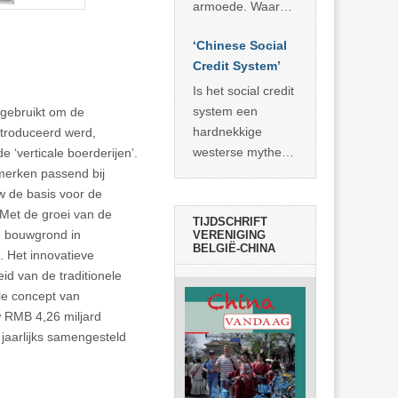
economisch
econoom Michael
armoede. Waar
wonder
Roberts. Het laat
China er de
zien dat
‘Chinese Social
voorbije veertig
… >> lees meer
Credit System’
jaar in slaagde
meer dan 800
Is het social credit
miljoen mensen
system een
e gebruikt om de
uit de armoede
hardnekkige
ntroduceerd werd,
… >> lees meer
westerse mythe of
‘verticale boerderijen’.
de dagelijkse
nmerken passend bij
realiteit in China?
w de basis voor de
Met de groei van de
TIJDSCHRIFT
ke bouwgrond in
VERENIGING
BELGIË-CHINA
. Het innovatieve
id van de traditionele
le concept van
w RMB 4,26 miljard
jaarlijks samengesteld