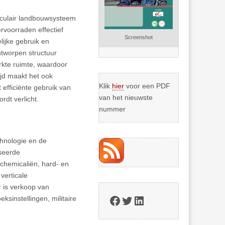
irculair landbouwsysteem
rvoorraden effectief
Screenshot
lijke gebruik en
tworpen structuur
rkte ruimte, waardoor
ijd maakt het ook
Klik
hier
voor een PDF
efficiënte gebruik van
van het nieuwste
rdt verlicht.
nummer
chnologie en de
iseerde
chemicaliën, hard- en
verticale
 is verkoop van
Facebook
Twitter
LinkedIn
sinstellingen, militaire