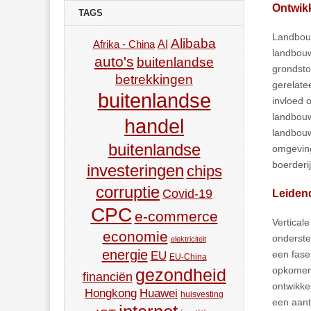
Ontwik
TAGS
Landbouw
Alibaba
AI
Afrika - China
landbouw
auto's
buitenlandse
grondsto
betrekkingen
gerelate
buitenlandse
invloed 
landbouw
handel
landbouw
buitenlandse
omgeving
boerderi
investeringen
chips
corruptie
Leiden
Covid-19
CPC
e-commerce
Vertical
economie
onderste
elektriciteit
energie
een fase 
EU
EU-China
opkomend
gezondheid
financiën
ontwikkel
Hongkong
Huawei
huisvesting
een aant