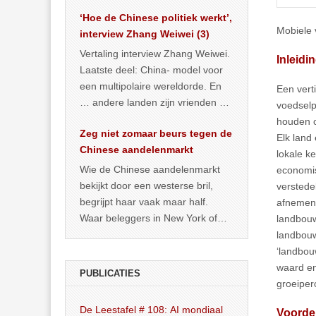
het land dan maar? ‘Dat
‘Hoe de Chinese politiek werkt’,
… >> lees meer
Mobiele v
interview Zhang Weiwei (3)
Vertaling interview Zhang Weiwei.
Inleidi
Laatste deel: China- model voor
een multipolaire wereldorde. En
Een vert
… andere landen zijn vrienden of
voedselp
kunnen het worden.
houden o
Zeg niet zomaar beurs tegen de
Elk land
Chinese aandelenmarkt
lokale k
Wie de Chinese aandelenmarkt
economis
bekijkt door een westerse bril,
verstede
begrijpt haar vaak maar half.
afnemend
Waar beleggers in New York of
landbouw
Londen vooral kijken naar winst,
landbouw
… >> lees meer
‘landbou
waard en
PUBLICATIES
groeiper
De Leestafel # 108: AI mondiaal
Voorde