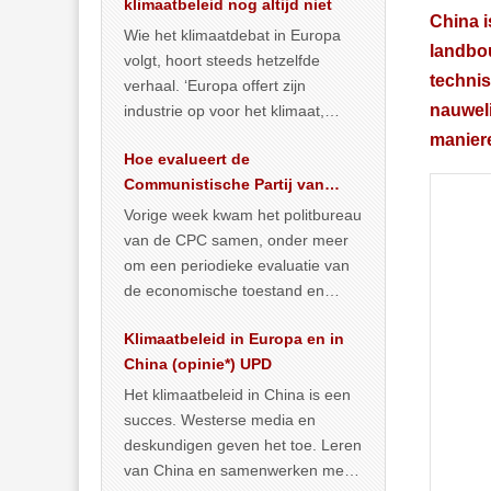
klimaatbeleid nog altijd niet
China i
Wie het klimaatdebat in Europa
landbou
volgt, hoort steeds hetzelfde
techni
verhaal. ‘Europa offert zijn
nauweli
industrie op voor het klimaat,
terwijl China onder het mom van
maniere
Hoe evalueert de
vergroening
… >> lees meer
Communistische Partij van
China de economische
Vorige week kwam het politbureau
situatie?
van de CPC samen, onder meer
om een periodieke evaluatie van
de economische toestand en
politiek te maken. We
Klimaatbeleid in Europa en in
publiceerden
… >> lees meer
China (opinie*) UPD
Het klimaatbeleid in China is een
succes. Westerse media en
deskundigen geven het toe. Leren
van China en samenwerken met