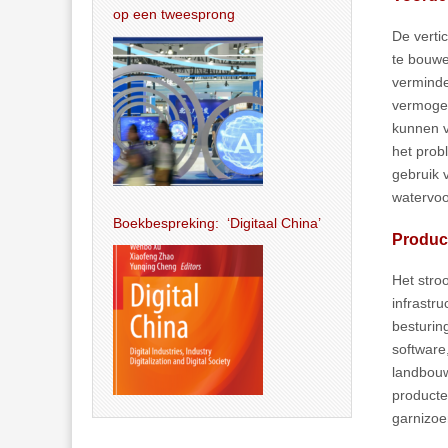
op een tweesprong
De verti
te bouwe
verminder
vermogen
kunnen v
het prob
gebruik 
watervoo
Boekbespreking: ‘Digitaal China’
Produc
Het stro
infrastr
besturin
software
landbouw
producte
garnizoe