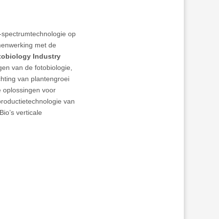
D-spectrumtechnologie op
menwerking met de
otobiology Industry
gen van de fotobiologie,
chting van plantengroei
ge oplossingen voor
roductietechnologie van
io’s verticale