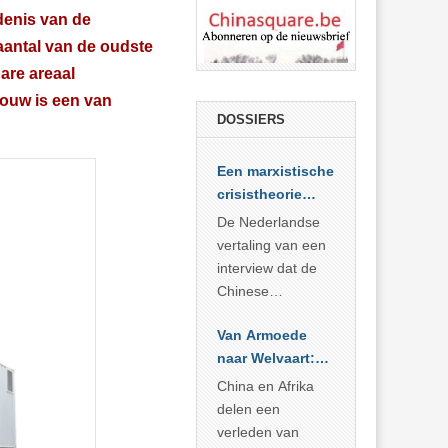
denis van de
 aantal van de oudste
are areaal
bouw is een van
DOSSIERS
Een marxistische
crisistheorie
voor vandaag
De Nederlandse
vertaling van een
interview dat de
Chinese
Academie voor
Van Armoede
Sociale
naar Welvaart:
Wetenschappen
Wat Afrika kan
afnam van de
China en Afrika
leren van
Britse
delen een
China’s
marxistische
verleden van