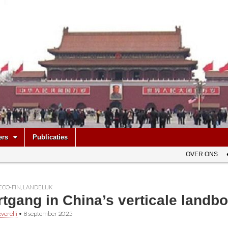
be
ers
Publicaties
OVER ONS
ECO-FIN
,
LANDELIJK
tgang in China’s verticale landb
verelli
•
8 september 2025