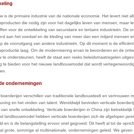
keling
 is de primaire industrie van de nationale economie. Het levert niet all
producten die nodig zijn voor het dagelijks leven van mensen, maar le
ffen voor de ontwikkeling van secundaire en tertiaire industrieën. De on
erd aan het voedsel en de kleding van meer dan een miljard mensen en
op de vooruitgang van andere industrieën. Op dit moment is de efficiën
productie laag. Om de modernisering ervan te bevorderen en de ontw
 te ondersteunen, heeft de staat een reeks beleidsmaatregelen uitg
 te bieden voor het nieuwe landbouwmodel dat wordt vertegenwoordig
jen.
de ondernemingen
e boerderijen verschillen van traditionele landbouwteelt en vertrouwen 
uning en het vinden van talent. Wereldwijd bevinden verticale boerderi
van snelle ontwikkeling. Verticale boerderijen in China zijn betrekkelij
 landbouwmodel hebben verticale boerderijen zich de afgelopen jaren
d en is de belangstelling ervoor snel gegroeid. Dit heeft al tot de opric
al grote, sommige al multinationale, ondernemingen geleid. We geven