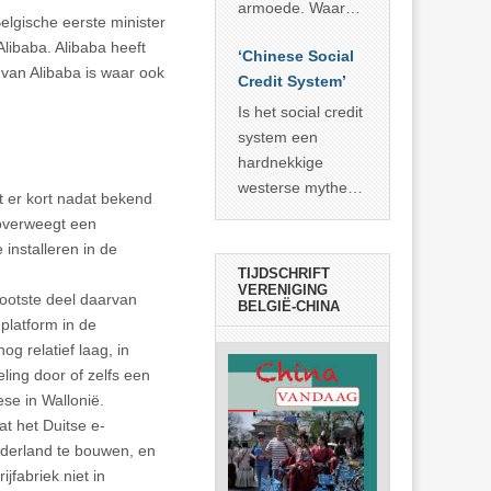
economisch
econoom Michael
armoede. Waar
elgische eerste minister
wonder
Roberts. Het laat
China er de
libaba. Alibaba heeft
zien dat
‘Chinese Social
voorbije veertig
 van Alibaba is waar ook
… >> lees meer
Credit System’
jaar in slaagde
meer dan 800
Is het social credit
miljoen mensen
system een
uit de armoede
hardnekkige
… >> lees meer
westerse mythe of
 er kort nadat bekend
de dagelijkse
verweegt een
realiteit in China?
 installeren in de
TIJDSCHRIFT
VERENIGING
rootste deel daarvan
BELGIË-CHINA
platform in de
og relatief laag, in
ing door of zelfs een
se in Wallonië.
t het Duitse e-
Nederland te bouwen, en
ijfabriek niet in