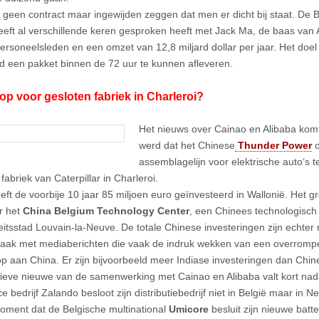
g geen contract maar ingewijden zeggen dat men er dicht bij staat. De B
eeft al verschillende keren gesproken heeft met Jack Ma, de baas van A
ersoneelsleden en een omzet van 12,8 miljard dollar per jaar. Het doel
ld een pakket binnen de 72 uur te kunnen afleveren.
p voor gesloten fabriek in Charleroi?
Het nieuws over Cainao en Alibaba komt
werd dat het Chinese
Thunder Power
o
assemblagelijn voor elektrische auto’s te
fabriek van Caterpillar in Charleroi.
eft de voorbije 10 jaar 85 miljoen euro geïnvesteerd in Wallonië. Het g
r het
China Belgium Technology Center
, een Chinees technologisch 
eitsstad Louvain-la-Neuve. De totale Chinese investeringen zijn echter n
aak met mediaberichten die vaak de indruk wekken van een overrompel
op aan China. Er zijn bijvoorbeeld meer Indiase investeringen dan Chine
tieve nieuwe van de samenwerking met Cainao en Alibaba valt kort nada
 bedrijf Zalando besloot zijn distributiebedrijf niet in België maar in 
oment dat de Belgische multinational
Umicore
besluit zijn nieuwe batter