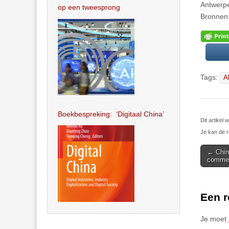
Antwerpe
op een tweesprong
Bronnen
Tags:
A
Boekbespreking: ‘Digitaal China’
Dit artikel
Je kan de r
Post
← China
commer
navigat
Een r
Je moet