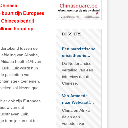
 Chinese
e buurt zijn Europees
 Chinees bedrijf
allonië hoopt op
DOSSIERS
ndertekend tussen de
Een marxistische
 afdeling van Alibaba,
crisistheorie
. Alibaba heeft 51% van
voor vandaag
De Nederlandse
 Luik. Luik wordt hun
vertaling van een
 de pakketten van
interview dat de
uchten sterk toenemen.
Chinese
nieken zal kiezen qua
Academie voor
Van Armoede
Sociale
hier ook zijn Europees
naar Welvaart:
Wetenschappen
 bouw van dat
Wat Afrika kan
afnam van de
China en Afrika
 luchthaven Luik.
leren van
Britse
delen een
 termijn kan dat tot
China’s
marxistische
verleden van