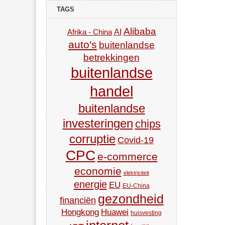
TAGS
Alibaba
AI
Afrika - China
auto's
buitenlandse
betrekkingen
buitenlandse
handel
buitenlandse
investeringen
chips
corruptie
Covid-19
CPC
e-commerce
economie
elektriciteit
energie
EU
EU-China
gezondheid
financiën
Hongkong
Huawei
huisvesting