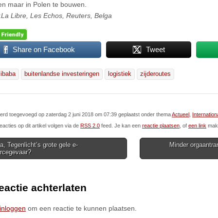
n maar in Polen te bouwen.
:
La Libre, Les Echos, Reuters, Belga
Share on Facebook
Tweet
libaba
buitenlandse investeringen
logistiek
zijderoutes
 werd toegevoegd op zaterdag 2 juni 2018 om 07:39 geplaatst onder thema
Actueel
,
Internation
eacties op dit artikel volgen via de
RSS 2.0
feed. Je kan een
reactie plaatsen
, of
een link
make
, Tegenlicht’s grote gele e-
Minder orgaantra
cegevaar?
ion
eactie achterlaten
inloggen
om een reactie te kunnen plaatsen.