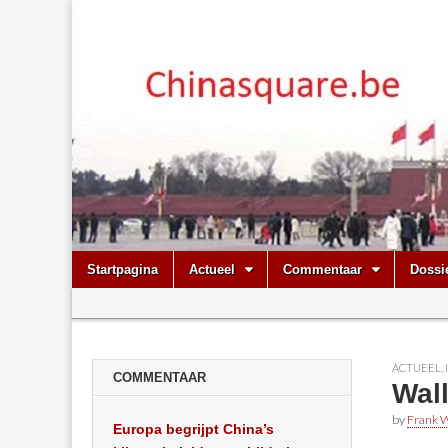
Chinasquare.
Skip
Main
Startpagina
Actueel
Commentaar
Dossi
to
menu
Sub
content
menu
ACTUEEL
,
COMMENTAAR
Wal
by
Frank W
Europa begrijpt China’s