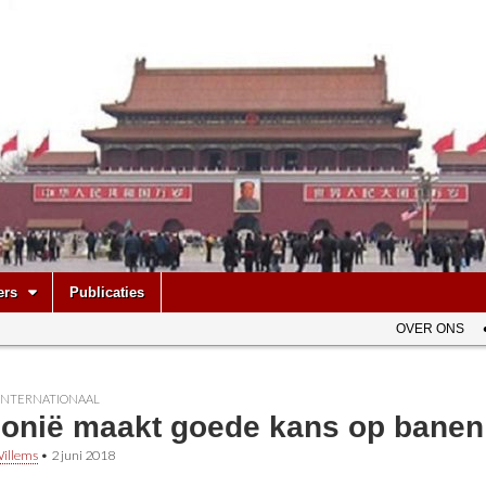
be
ers
Publicaties
OVER ONS
INTERNATIONAAL
lonië maakt goede kans op banen 
illems
•
2 juni 2018