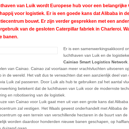
hthaven van Luik wordt Europese hub voor een belangrijke
appij voor logistiek. Er is een goede kans dat Alibaba in d
utiecentrum bouwt. Er zijn verder gesprekken met een ander
rgebruik van de gesloten Caterpillar fabriek in Charleroi. W
e banen.
Er is een samenwerkingsakkoord o
luchthaven van Luik en de logistieke
Cainiao Smart Logistics Network
len van Cainao. Cainao zal voortaan meer vrachtvluchten uitvoeren op
ub in de wereld. Het valt dus te verwachten dat een aanzienlijk deel van
via Luik zal passeren. Door Luik als hub te gebruiken zal het aantal vl
werking betekent dat de luchthaven van Luik voor de modernste tech
ering en robotisering van de logistiek.
uze van Cainao voor Luik gaat men uit van een grote kans dat Alibaba 
tiecentrum zal vestigen. Het Waals gewest onderhandelt met Alibaba de
tiecentrum op een terrein van verschillende hectaren in de buurt van de
lijk worden daardoor honderden nieuwe banen geschapen, op halflange
 duizend gaan.