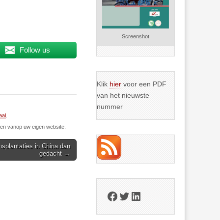
Screenshot
Follow us
Klik
hier
voor een PDF
van het nieuwste
nummer
aal
.
n vanop uw eigen website.
nsplantaties in China dan
gedacht →
Facebook
Twitter
LinkedIn