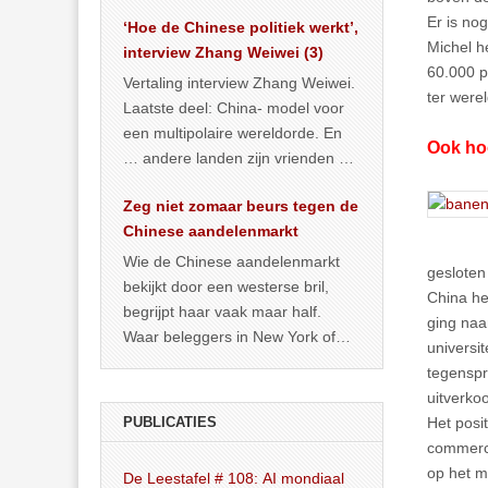
het land dan maar? ‘Dat
Er is no
‘Hoe de Chinese politiek werkt’,
… >> lees meer
Michel h
interview Zhang Weiwei (3)
60.000 p
Vertaling interview Zhang Weiwei.
ter were
Laatste deel: China- model voor
een multipolaire wereldorde. En
Ook hoo
… andere landen zijn vrienden of
kunnen het worden.
Zeg niet zomaar beurs tegen de
Chinese aandelenmarkt
Wie de Chinese aandelenmarkt
gesloten 
bekijkt door een westerse bril,
China he
begrijpt haar vaak maar half.
ging naa
Waar beleggers in New York of
universit
Londen vooral kijken naar winst,
tegenspr
… >> lees meer
uitverko
PUBLICATIES
Het posi
commerce
op het m
De Leestafel # 108: AI mondiaal