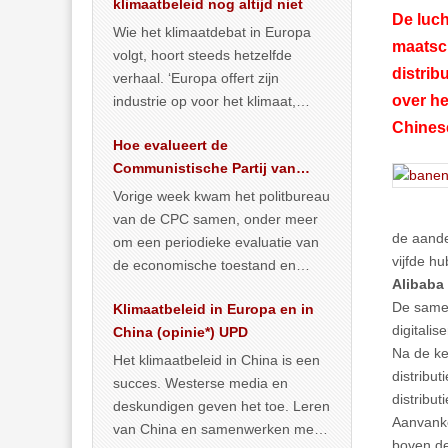
klimaatbeleid nog altijd niet
De luc
Wie het klimaatdebat in Europa
maatsch
volgt, hoort steeds hetzelfde
distrib
verhaal. ‘Europa offert zijn
over he
industrie op voor het klimaat,
terwijl China onder het mom van
Chines
Hoe evalueert de
vergroening
… >> lees meer
Communistische Partij van
China de economische
Vorige week kwam het politbureau
situatie?
van de CPC samen, onder meer
de aande
om een periodieke evaluatie van
vijfde h
de economische toestand en
Alibaba
politiek te maken. We
De samen
Klimaatbeleid in Europa en in
publiceerden
… >> lees meer
digitalis
China (opinie*) UPD
Na de ke
Het klimaatbeleid in China is een
distribu
succes. Westerse media en
distribu
deskundigen geven het toe. Leren
Aanvanke
van China en samenwerken met
boven de