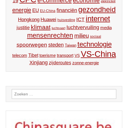
e-commerce
economie
19
elektriciteit
gezondheid
energie
financiën
EU
EU-China
internet
ICT
Hongkong
Huawei
huisvesting
klimaat
luchtvervuiling
justitie
media
luchtvaart
mensenrechten
milieu
sociaal
technologie
spoorwegen
steden
Taiwan
VS-China
Tibet
toerisme
transport
telecom
VS
Xinjiang
zijderoutes
zonne-energie
Zoeken
naar: