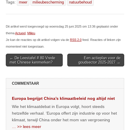
Tags:
meer
milieubescherming
natuurbehoud
Dit artikel werd toegevoegd op woensdag 25 juni 2025 om 13:36 geplaatst onder
thema
Actueel
,
Milieu
.
Je kan de reacties op dit artikel volgen via de
RSS 2.0
feed. Reacties of linken zijn
momenteel niet toegestaan.
Post
← De Leestafel # 80 Vrede
Een actieplan voor de
met Chinese kenmerken?
goudsector 2025-2027 →
navigation
COMMENTAAR
Europa begrijpt China’s klimaatbeleid nog altijd niet
Wie het klimaatdebat in Europa volgt, hoort steeds
hetzelfde verhaal. ‘Europa offert zijn industrie op voor het
klimaat, terwijl China onder het mom van vergroening
… >> lees meer