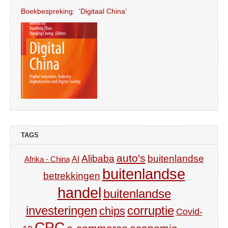
Boekbespreking: ‘Digitaal China’
TAGS
auto's
Alibaba
buitenlandse
AI
Afrika - China
buitenlandse
betrekkingen
handel
buitenlandse
investeringen
corruptie
chips
Covid-
CPC