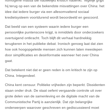
homogene massa die nauwelijks kritisch nadenkt. Tegelijk grijpt
hij terug op een van de bekendste misvattingen over China: het
idee dat iedere burger via een allesomvattend sociaal
kredietsysteem voortdurend wordt beoordeeld en gescoord.
Dat beeld van een systeem waarin iedere burger een
persoonlijke puntenscore krijgt, is inmiddels door onderzoekers
overtuigend ontkracht. Toch blijft dit verhaal hardnekkig
terugkeren in het publieke debat. Ironisch genoeg laat dat zien
hoe ook hoogopgeleide mensen zich kunnen laten meeslepen
door simplificaties en desinformatie wanneer het over China
gaat.
Dat betekent niet dat er geen reden is om kritisch te zijn op
China. Integendeel.
China kent censuur. Politieke vrijheden zijn beperkt. Dissidenten
staan onder druk. De staat oefent vergaande controle uit over
grote delen van de samenleving en de digitale macht van de
Communistische Partij is aanzienlijk. Dat zijn belangrijke
onderwerpen waarover geschreven en gediscussieerd moet