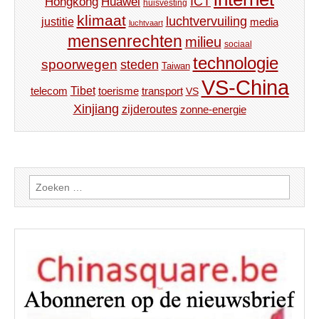
ICT
Hongkong
Huawei
huisvesting
klimaat
luchtvervuiling
justitie
media
luchtvaart
mensenrechten
milieu
sociaal
technologie
spoorwegen
steden
Taiwan
VS-China
Tibet
toerisme
transport
telecom
VS
Xinjiang
zijderoutes
zonne-energie
Zoeken
naar: