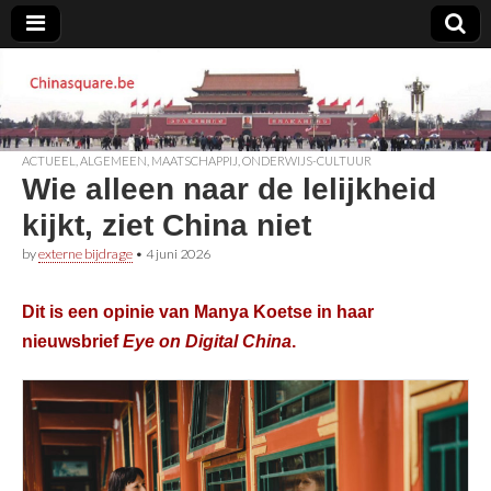
Chinasquare.be
ACTUEEL
,
ALGEMEEN
,
MAATSCHAPPIJ
,
ONDERWIJS-CULTUUR
Wie alleen naar de lelijkheid
kijkt, ziet China niet
by
externe bijdrage
•
4 juni 2026
Dit is e
en opinie van Manya Koetse
in haar
nieuwsbrief
Eye on Digital China
.