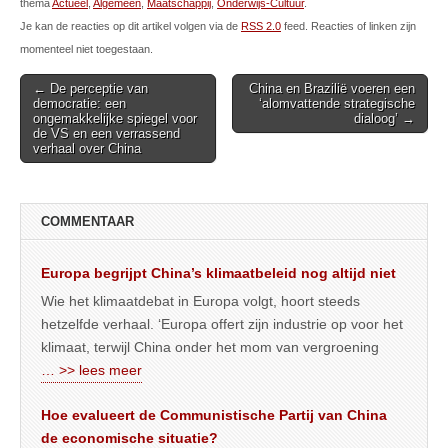
thema
Actueel
,
Algemeen
,
Maatschappij
,
Onderwijs-Cultuur
.
Je kan de reacties op dit artikel volgen via de
RSS 2.0
feed. Reacties of linken zijn
momenteel niet toegestaan.
Post
← De perceptie van
China en Brazilië voeren een
democratie: een
‘alomvattende strategische
navigation
ongemakkelijke spiegel voor
dialoog’ →
de VS en een verrassend
verhaal over China
COMMENTAAR
Europa begrijpt China’s klimaatbeleid nog altijd niet
Wie het klimaatdebat in Europa volgt, hoort steeds
hetzelfde verhaal. ‘Europa offert zijn industrie op voor het
klimaat, terwijl China onder het mom van vergroening
… >> lees meer
Hoe evalueert de Communistische Partij van China
de economische situatie?