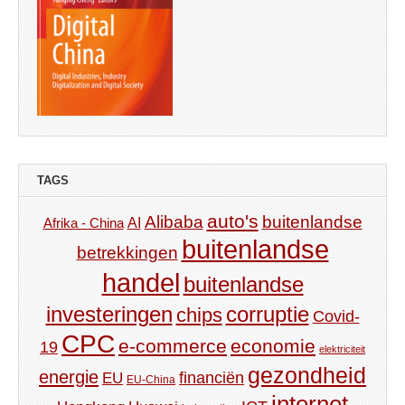
TAGS
auto's
Alibaba
buitenlandse
AI
Afrika - China
buitenlandse
betrekkingen
handel
buitenlandse
investeringen
corruptie
chips
Covid-
CPC
e-commerce
economie
19
elektriciteit
gezondheid
energie
financiën
EU
EU-China
internet