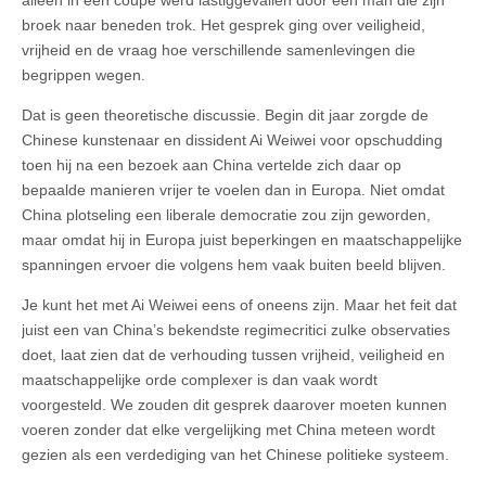
alleen in een coupé werd lastiggevallen door een man die zijn
broek naar beneden trok. Het gesprek ging over veiligheid,
vrijheid en de vraag hoe verschillende samenlevingen die
begrippen wegen.
Dat is geen theoretische discussie. Begin dit jaar zorgde de
Chinese kunstenaar en dissident Ai Weiwei voor opschudding
toen hij na een bezoek aan China vertelde zich daar op
bepaalde manieren vrijer te voelen dan in Europa. Niet omdat
China plotseling een liberale democratie zou zijn geworden,
maar omdat hij in Europa juist beperkingen en maatschappelijke
spanningen ervoer die volgens hem vaak buiten beeld blijven.
Je kunt het met Ai Weiwei eens of oneens zijn. Maar het feit dat
juist een van China’s bekendste regimecritici zulke observaties
doet, laat zien dat de verhouding tussen vrijheid, veiligheid en
maatschappelijke orde complexer is dan vaak wordt
voorgesteld. We zouden dit gesprek daarover moeten kunnen
voeren zonder dat elke vergelijking met China meteen wordt
gezien als een verdediging van het Chinese politieke systeem.