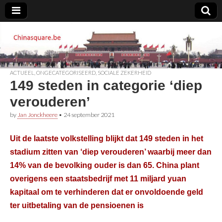
Chinasquare.be
ACTUEEL
,
ONGECATEGORISEERD
,
SOCIALE ZEKERHEID
149 steden in categorie ‘diep
verouderen’
by
Jan Jonckheere
•
24 september 2021
Uit de laatste volkstelling blijkt dat 149 steden in het
stadium zitten van ‘diep verouderen’ waarbij meer dan
14% van de bevolking ouder is dan 65. China plant
overigens een staatsbedrijf met 11 miljard yuan
kapitaal om te verhinderen dat er onvoldoende geld
ter uitbetaling van de pensioenen is