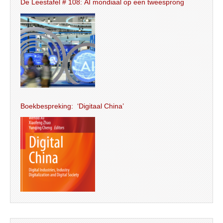
De Leestafel # 108: AI mondiaal op een tweesprong
Boekbespreking: ‘Digitaal China’