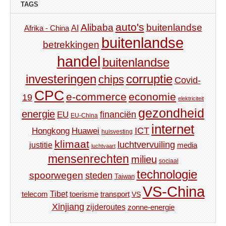
TAGS
auto's
Alibaba
buitenlandse
AI
Afrika - China
buitenlandse
betrekkingen
handel
buitenlandse
investeringen
corruptie
chips
Covid-
CPC
e-commerce
economie
19
elektriciteit
gezondheid
energie
financiën
EU
EU-China
internet
ICT
Hongkong
Huawei
huisvesting
klimaat
luchtvervuiling
justitie
media
luchtvaart
mensenrechten
milieu
sociaal
technologie
spoorwegen
steden
Taiwan
VS-China
Tibet
toerisme
transport
telecom
VS
Xinjiang
zijderoutes
zonne-energie