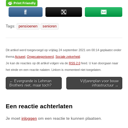
Tags:
pensioenen
senioren
Dit artikel werd toegevoegd op vrijdag 24 september 2021 om 00:14 geplaatst onder
thema
Actueel
,
Ongecategoriseerd
,
Sociale zekerheid
.
Je kan de reacties op dit artikel volgen via de
RSS 2.0
feed. U kan doorgaan naar
het einde en een reactie nalaten. Linken is momenteel niet toegelaten.
Post
← Evergrande is Lehman
Vijfjarenplan voor bouw
Brothers niet, maar toch?
infrastructuur →
navigation
Een reactie achterlaten
Je moet
inloggen
om een reactie te kunnen plaatsen.