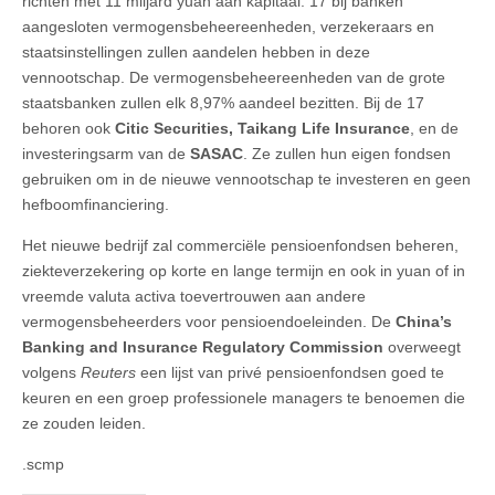
richten met 11 miljard yuan aan kapitaal. 17 bij banken
aangesloten vermogensbeheereenheden, verzekeraars en
staatsinstellingen zullen aandelen hebben in deze
vennootschap. De vermogensbeheereenheden van de grote
staatsbanken zullen elk 8,97% aandeel bezitten. Bij de 17
behoren ook
Citic Securities, Taikang Life Insurance
, en de
investeringsarm van de
SASAC
. Ze zullen hun eigen fondsen
gebruiken om in de nieuwe vennootschap te investeren en geen
hefboomfinanciering.
Het nieuwe bedrijf zal commerciële pensioenfondsen beheren,
ziekteverzekering op korte en lange termijn en ook in yuan of in
vreemde valuta activa toevertrouwen aan andere
vermogensbeheerders voor pensioendoeleinden. De
China’s
Banking and Insurance Regulatory Commission
overweegt
volgens
Reuters
een lijst van privé pensioenfondsen goed te
keuren en een groep professionele managers te benoemen die
ze zouden leiden.
.scmp