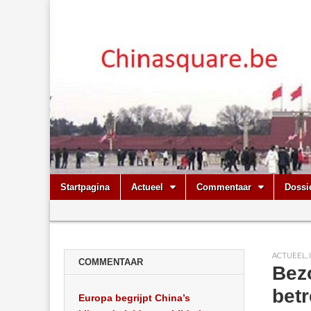
Chinasquare.
Skip
Main
Startpagina
Actueel
Commentaar
Dossi
to
menu
Sub
content
menu
ACTUEEL
,
COMMENTAAR
Bez
bet
Europa begrijpt China’s