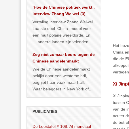
het land dan maar? ‘Dat
‘Hoe de Chinese politiek werkt’,
… >> lees meer
interview Zhang Weiwei (3)
Vertaling interview Zhang Weiwei.
Laatste deel: China- model voor
een multipolaire wereldorde. En
… andere landen zijn vrienden of
Het bezo
kunnen het worden.
China en
Zeg niet zomaar beurs tegen de
die de E
Chinese aandelenmarkt
afkoppel
Wie de Chinese aandelenmarkt
vertegen
bekijkt door een westerse bril,
begrijpt haar vaak maar half.
Xi Jinp
Waar beleggers in New York of
Londen vooral kijken naar winst,
Xi Jinpi
… >> lees meer
tussen C
van de i
PUBLICATIES
acuter d
de betre
De Leestafel # 108: AI mondiaal
met de E