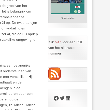
 de groei van het
Het is belangrijk om
 kernbelangen te
Screenshot
 Xi op. De twee partijen
 ontwikkeling en
 zei Xi, die de EU opriep
te zakelijke omgeving te
Klik
hier
voor een PDF
van het nieuwste
nummer
hina een belangrijke
et ondersteunen van
 met verschillen. Hij
andhaaft en de
t mengen in de
verminderen door een
Facebook
Twitter
LinkedIn
ageren op de
gen, zei Michel. Michel