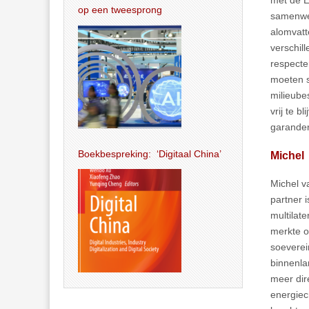
op een tweesprong
samenwer
alomvatt
verschil
respecte
moeten s
milieube
vrij te 
garande
Boekbespreking: ‘Digitaal China’
Michel
Michel v
partner 
multilat
merkte o
soeverein
binnenla
meer dir
energiec