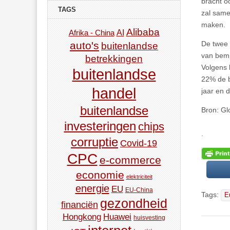
bracht o
TAGS
zal same
maken.
Alibaba
AI
Afrika - China
De twee 
auto's
buitenlandse
van bemi
betrekkingen
Volgens
buitenlandse
22% de b
handel
jaar en 
buitenlandse
Bron: G
investeringen
chips
.
corruptie
Covid-19
CPC
e-commerce
economie
elektriciteit
energie
EU
EU-China
Tags:
E
gezondheid
financiën
Hongkong
Huawei
huisvesting