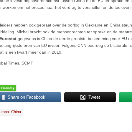
ok de investeringsovereenkomst tussen China en de EU ter sprake en 
nwerken om het proces naar het verdrag te versnellen en de toeleverin
leiders hebben ook gepraat over de oorlog in Oekraïne en China steun
ddeling. Michel bracht ook de mensenrechten ter sprake en de maatre
Eurostat
gegevens is China de derde grootste bestemming voor EU e
elangrijkste bron van EU invoer. Volgens CNN bedroeg de bilaterale ha
dat is een kwart meer dan in 2019.
lobal Times, SCMP
Share on Facebook
Tweet
uropa- China