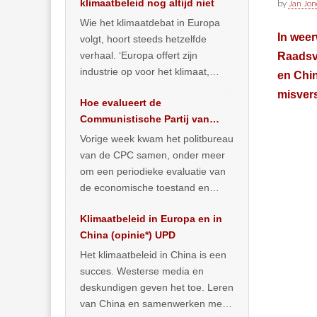
klimaatbeleid nog altijd niet
by
Jan Jon
Wie het klimaatdebat in Europa
In weer
volgt, hoort steeds hetzelfde
verhaal. ‘Europa offert zijn
Raadsvo
industrie op voor het klimaat,
en Chin
terwijl China onder het mom van
misver
Hoe evalueert de
vergroening
… >> lees meer
Communistische Partij van
China de economische
Vorige week kwam het politbureau
situatie?
van de CPC samen, onder meer
om een periodieke evaluatie van
de economische toestand en
politiek te maken. We
Klimaatbeleid in Europa en in
publiceerden
… >> lees meer
China (opinie*) UPD
Het klimaatbeleid in China is een
succes. Westerse media en
deskundigen geven het toe. Leren
van China en samenwerken met