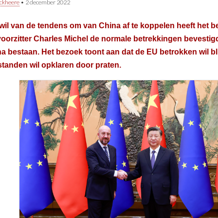
ckheere
•
2 december 2022
wil van de tendens om van China af te koppelen heeft het 
orzitter Charles Michel de normale betrekkingen bevestig
a bestaan. Het bezoek toont aan dat de EU betrokken wil bli
standen wil opklaren door praten.