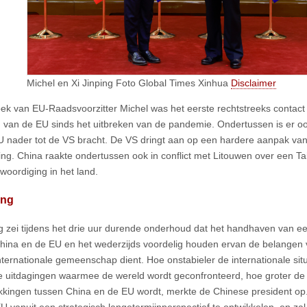
Michel en Xi Jinping Foto Global Times Xinhua
Disclaimer
ek van EU-Raadsvoorzitter Michel was het eerste rechtstreeks contact 
 van de EU sinds het uitbreken van de pandemie. Ondertussen is er oo
U nader tot de VS bracht. De VS dringt aan op een hardere aanpak van
ing. China raakte ondertussen ook in conflict met Litouwen over een T
woordiging in het land.
ing
ng zei tijdens het drie uur durende onderhoud dat het handhaven van ee
hina en de EU en het wederzijds voordelig houden ervan de belangen v
nternationale gemeenschap dient. Hoe onstabieler de internationale sit
e uitdagingen waarmee de wereld wordt geconfronteerd, hoe groter de
kkingen tussen China en de EU wordt, merkte de Chinese president op
U vanuit een strategisch langetermijnperspectief te ontwikkelen, en za