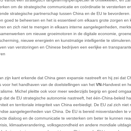
ken om de strategische communicatie en coördinatie te versterken en
ende strategische partnerschap tussen China en de EU te bevorderen.
len goed te beheersen en het is essentieel om elkaars grote zorgen en
ren en zich niet te mengen in elkaars interne aangelegenheden, merkte
amenwerken om nieuwe groeimotoren in de digitale economie, groene
scherming, nieuwe energieën en kunstmatige intelligentie te stimuleren,
blijven van verstoringen en Chinese bedrijven een eerlijke en transparan
ren
an zijn kant erkende dat China geen expansie nastreeft en hij zei dat C
is voor het handhaven van de doelstellingen van het
VN-
Handvest en h
eralisme. Michel pleitte ook voor meer wederzijds begrip en goed omgaan
p dat de EU strategische autonomie nastreeft, het één-China-beleid h
iteit en territoriale integriteit van China eerbiedigt. De EU zal zich nie
ndse aangelegenheden van China. De EU is bereid misverstanden te 
ecte dialoog en de communicatie te versterken om beter te kunnen re
risis, klimaatverandering, volksgezondheid en andere mondiale uitdagin