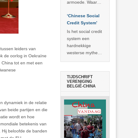
economisch
econoom Michael
armoede. Waar
wonder
Roberts. Het laat
China er de
zien dat
‘Chinese Social
voorbije veertig
… >> lees meer
Credit System’
jaar in slaagde
meer dan 800
Is het social credit
miljoen mensen
system een
uit de armoede
hardnekkige
tussen leiders van
… >> lees meer
westerse mythe of
k de oorlog in Oekraïne
de dagelijkse
 China tot en met een
realiteit in China?
aiwanese
TIJDSCHRIFT
VERENIGING
BELGIË-CHINA
n dynamiek in de relatie
an beide partijen en die
uatie wordt en hoe
 mondiale betekenis van
. Hij beloofde de banden
l met de EU