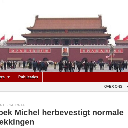
be
ers
Publicaties
OVER ONS
INTERNATIONAAL
oek Michel herbevestigt normale
rekkingen