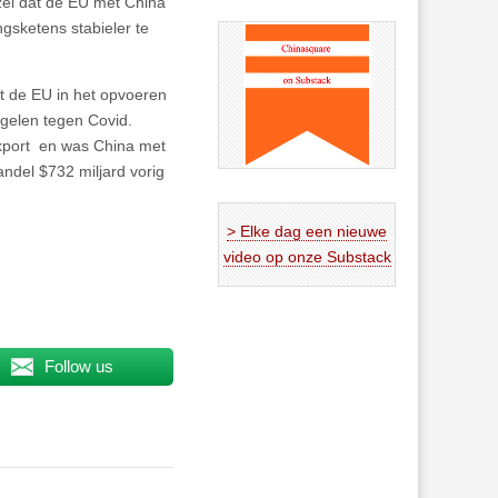
zei dat de EU met China
gsketens stabieler te
t de EU in het opvoeren
gelen tegen Covid.
xport en was China met
ndel $732 miljard vorig
> Elke dag een nieuwe
video op onze Substack
Follow us