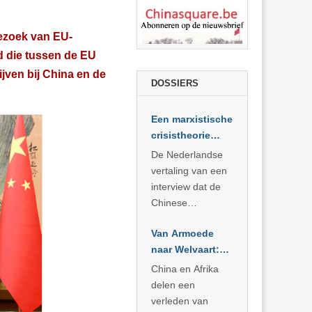
bezoek van EU-
d die tussen de EU
jven bij China en de
DOSSIERS
Een marxistische
crisistheorie
voor vandaag
De Nederlandse
vertaling van een
interview dat de
Chinese
Academie voor
Van Armoede
Sociale
naar Welvaart:
Wetenschappen
Wat Afrika kan
afnam van de
China en Afrika
leren van
Britse
delen een
China’s
marxistische
verleden van