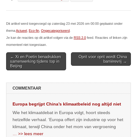
Dit artikel werd toegevoegd op zaterdag 23 mei 2026 om 00:00 geplaatst onder
thema
Actueel
,
Eco-fin
,
Ongecategoriseerd
.
Je kan de reacties op dit artikel volgen via de
RSS 2.0
feed. Reacties of linken zijn
momenteel niet toegestaan.
Post
← Xi en Poetin benadrukken
Oprit voor oprit wordt China
samenwerking tijdens top in
barrièrevrij →
navigation
Beijing
COMMENTAAR
Europa begrijpt China’s klimaatbeleid nog altijd niet
Wie het klimaatdebat in Europa volgt, hoort steeds
hetzelfde verhaal. ‘Europa offert zijn industrie op voor het
klimaat, terwijl China onder het mom van vergroening
… >> lees meer