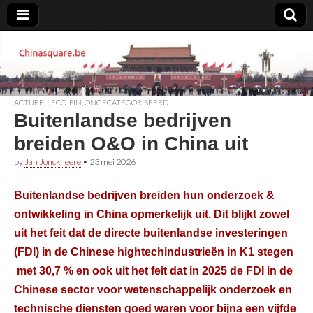
Chinasquare.be
ACTUEEL
,
ECO-FIN
,
ONGECATEGORISEERD
Buitenlandse bedrijven
breiden O&O in China uit
by
Jan Jonckheere
•
23 mei 2026
Buitenlandse bedrijven breiden hun onderzoek &
ontwikkeling in China opmerkelijk uit. Dit blijkt zowel
uit het feit dat de directe buitenlandse investeringen
(FDI) in de Chinese hightechindustrieën in K1 stegen
met 30,7 % en ook uit het feit dat in 2025 de FDI in de
Chinese sector voor wetenschappelijk onderzoek en
technische diensten goed waren voor bijna een vijfde