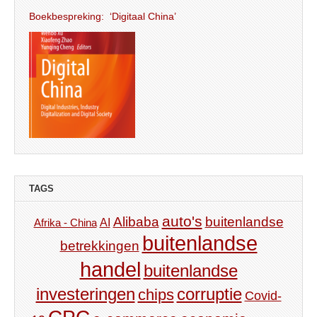
Boekbespreking: ‘Digitaal China’
TAGS
auto's
Alibaba
buitenlandse
AI
Afrika - China
buitenlandse
betrekkingen
handel
buitenlandse
investeringen
corruptie
chips
Covid-