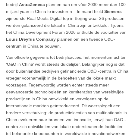
bedrijf
AstraZeneca
plannen aan om vóór 2030 meer dan 100
miljard yuan in China te investeren. . In maart hield
Siemens
zijn eerste Real Meets Digital-top in Beijing waar 26 producten
werden gelanceerd die lokaal in China zijn ontwikkeld. Tijdens
het China Development Forum 2026 onthulde de voorzitter van
Louis Dreyfus Company
plannen om een tweede O&O-
centrum in China te bouwen.
Van officiële gegevens tot bedrijfsacties: het momentum achter
‘O&O in China’ wordt steeds duidelijker. Belangrijker nog is dat
door buitenlandse bedrijven gefinancierde O&O -centra in China
vroeger voornamelijk in de behoeften van de lokale markt
voorzagen. Tegenwoordig worden echter steeds meer
geavanceerde technologieën en kerniteraties van wereldwijde
productlijnen in China ontwikkeld en vervolgens op de
internationale markten geïntroduceerd. Dit weerspiegelt een
bredere verschuiving: de productielocaties van multinationals in
China evolueren naar bronnen van innovatie, terwijl hun O&O -
centra zich ontwikkelen van lokale ondersteunende faciliteiten
tot belangrijke knooppunten in wereldwijde innovatienetwerken.