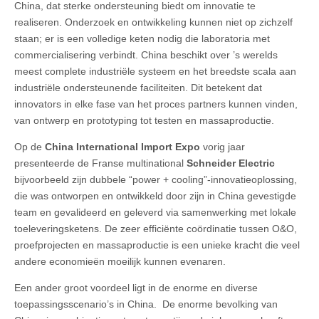
China, dat sterke ondersteuning biedt om innovatie te
realiseren. Onderzoek en ontwikkeling kunnen niet op zichzelf
staan; er is een volledige keten nodig die laboratoria met
commercialisering verbindt. China beschikt over ’s werelds
meest complete industriële systeem en het breedste scala aan
industriële ondersteunende faciliteiten. Dit betekent dat
innovators in elke fase van het proces partners kunnen vinden,
van ontwerp en prototyping tot testen en massaproductie.
Op de
China International Import Expo
vorig jaar
presenteerde de Franse multinational
Schneider Electric
bijvoorbeeld zijn dubbele “power + cooling”-innovatieoplossing,
die was ontworpen en ontwikkeld door zijn in China gevestigde
team en gevalideerd en geleverd via samenwerking met lokale
toeleveringsketens. De zeer efficiënte coördinatie tussen O&O,
proefprojecten en massaproductie is een unieke kracht die veel
andere economieën moeilijk kunnen evenaren.
Een ander groot voordeel ligt in de enorme en diverse
toepassingsscenario’s in China. De enorme bevolking van