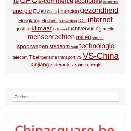
CPC
e-commerce
economie
19
elektriciteit
gezondheid
energie
financiën
EU
EU-China
internet
ICT
Hongkong
Huawei
huisvesting
klimaat
luchtvervuiling
justitie
media
luchtvaart
mensenrechten
milieu
sociaal
technologie
spoorwegen
steden
Taiwan
VS-China
Tibet
toerisme
transport
telecom
VS
Xinjiang
zijderoutes
zonne-energie
Zoeken
naar: