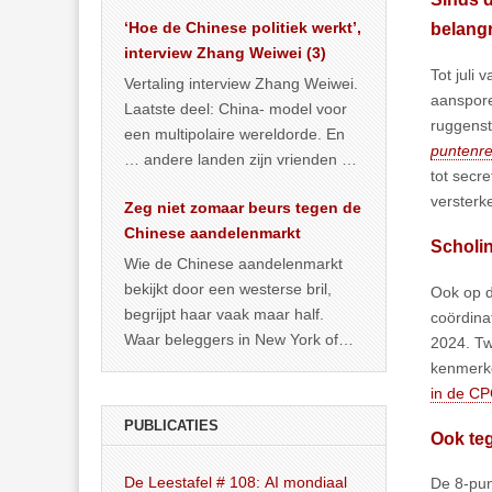
het land dan maar? ‘Dat
‘Hoe de Chinese politiek werkt’,
belangr
… >> lees meer
interview Zhang Weiwei (3)
Tot juli 
Vertaling interview Zhang Weiwei.
aanspore
Laatste deel: China- model voor
ruggenst
een multipolaire wereldorde. En
puntenre
… andere landen zijn vrienden of
tot secr
kunnen het worden.
versterk
Zeg niet zomaar beurs tegen de
Chinese aandelenmarkt
Scholi
Wie de Chinese aandelenmarkt
bekijkt door een westerse bril,
Ook op d
begrijpt haar vaak maar half.
coördina
Waar beleggers in New York of
2024. Tw
Londen vooral kijken naar winst,
kenmerke
… >> lees meer
in de CP
PUBLICATIES
Ook teg
De Leestafel # 108: AI mondiaal
De 8-pun