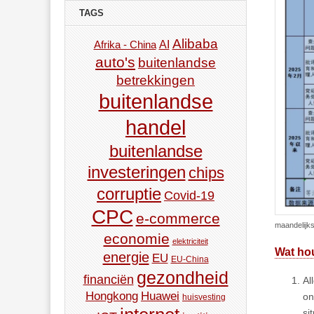
TAGS
Alibaba
AI
Afrika - China
auto's
buitenlandse
betrekkingen
buitenlandse
handel
buitenlandse
investeringen
chips
corruptie
Covid-19
CPC
e-commerce
maandelijks
economie
elektriciteit
Wat hou
energie
EU
EU-China
gezondheid
financiën
Al
Hongkong
Huawei
on
huisvesting
si