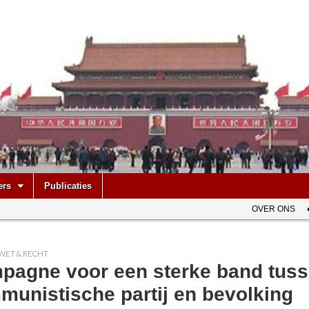
be
ers
Publicaties
OVER ONS
WET & RECHT
pagne voor een sterke band tus
munistische partij en bevolking