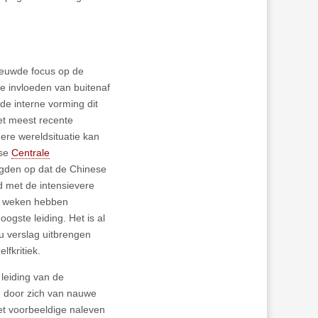
nieuwde focus op de
de invloeden van buitenaf
e interne vorming dit
Het meest recente
dere wereldsituatie kan
kse
Centrale
gden op dat de Chinese
d met de intensievere
en weken hebben
oogste leiding. Het is al
au verslag uitbrengen
lfkritiek.
 leiding van de
n door zich van nauwe
et voorbeeldige naleven