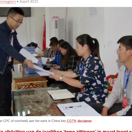
immegeers
•
8 april 2025
an CPC of overheid) aan het werk in China foto
CGTN
disclaimer
e afsluiting van de jaarlijkse ‘twee zittingen’ in maart loopt 