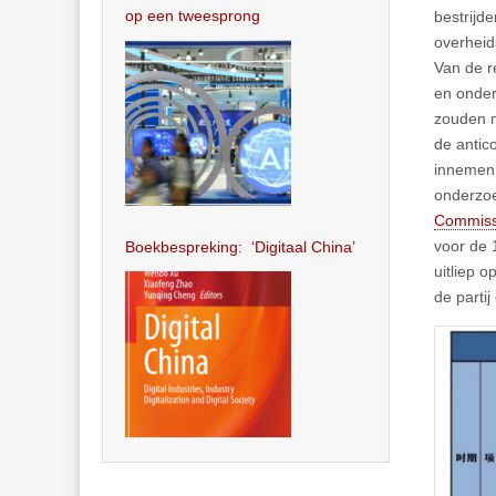
op een tweesprong
bestrijd
overhei
Van de r
en onderz
zouden m
de antic
innemen’
onderzoe
Commissi
voor de 
Boekbespreking: ‘Digitaal China’
uitliep o
de partij