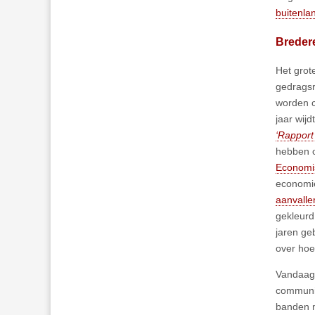
buitenla
Breder
Het grot
gedragsr
worden c
jaar wij
‘Rapport
hebben o
Economi
economie
aanvalle
gekleurd.
jaren geb
over hoe 
Vandaag 
communis
banden m