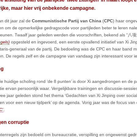
ijke, maar hier vrij onbekende campagne.
van dit jaar zal de
Communistische Partij van China
(
CPC
) haar onge
n om de opmerkelijke gedragscode voor partijleden beter te leren nal
eunen. Twaalf jaar geleden werden die voorschriften, bekend als 
gels)
opgesteld en ingevoerd, een eerste opvallend initiatief van Xi Ji
etaris-generaal van de partij. De bedoeling was de CPC en haar band m
en. De regels zelf en de campagne van vandaag zijn interessant voor ie
ng
e huidige scholing rond ‘de 8 punten’ is door Xi aangedrongen en de pa
tie ervan persoonlijk waar. Vergelijkbare trainingen en discussie-sessi
ee jaar geleden stond het thema ‘Gedachten van Xi Jinping over soci
n voor een nieuw tijdperk’ op de agenda. Vorig jaar was de focus van 
C’
.
en corruptie
tenregels zijn bedoeld om bureaucratie, verspilling en ongewenst gedra