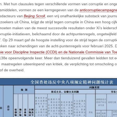
en. Met hun clausules tegen verschillende vormen van corruptie en ong
dsmiddelen, vormen ze een kerngegeven van de
anticorruptiecampagn
edacteurs van
Beijing Scroll
, een vrij onafhankelijke substack van jour
oekers uit China, krijgt de strijd tegen corruptie in China een hoog cijfer
oeten maken van de meest succesvolle resultaten onder Xi’s leidersch
orruptie-initiatieven, belichaamd door de achtpuntenregels, ongetwijfel
. Op 29 maart gaf de hoogste instelling voor de strijd tegen de corrupt
ken naar schendingen van de acht-puntenregels voor februari 2025. 
e voor Discipline Inspectie (CCDI) en de Nationale Commissie van Toe
138e opeenvolgende keer. Meer dan tienduizend gevallen leidden tot 
p maatregelen uiteenlopend van kritiek, de verplichting tot omscholing o
 of de overheid.