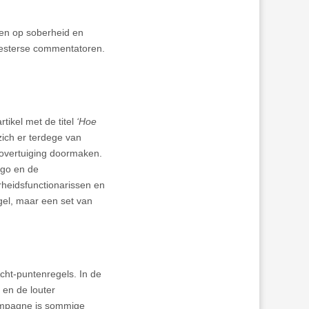
een op soberheid en
 westerse commentatoren.
tikel met de titel
‘Hoe
 zich er terdege van
 overtuiging doormaken.
ago en de
rheidsfunctionarissen en
gel, maar een set van
cht-puntenregels. In de
en de louter
mpagne is sommige