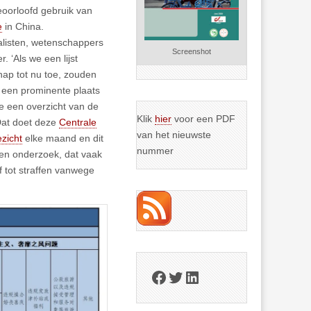
eoorloofd gebruik van
e
in China.
nalisten, wetenschappers
Screenshot
. ‘Als we een lijst
ap tot nu toe, zouden
d een prominente plaats
ie een overzicht van de
Klik
hier
voor een PDF
Dat doet deze
Centrale
van het nieuwste
zicht
elke maand en dit
nummer
een onderzoek, dat vaak
f tot straffen vanwege
Facebook
Twitter
LinkedIn