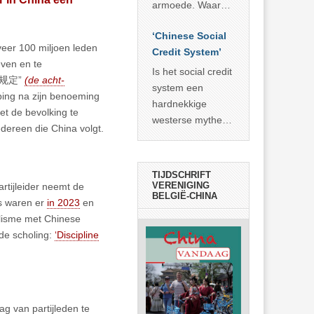
economisch
econoom Michael
armoede. Waar
wonder
Roberts. Het laat
China er de
zien dat
‘Chinese Social
voorbije veertig
veer 100 miljoen leden
… >> lees meer
Credit System’
jaar in slaagde
even en te
meer dan 800
Is het social credit
“八项规定”
(de acht-
miljoen mensen
system een
nping na zijn benoeming
uit de armoede
hardnekkige
et de bevolking te
… >> lees meer
westerse mythe of
dereen die China volgt.
de dagelijkse
realiteit in China?
TIJDSCHRIFT
VERENIGING
rtijleider neemt de
BELGIË-CHINA
es waren er
in 2023
en
alisme met Chinese
de scholing:
‘Discipline
g van partijleden te