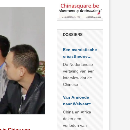
DOSSIERS
Een marxistische
crisistheorie
voor vandaag
De Nederlandse
vertaling van een
interview dat de
Chinese
Academie voor
Van Armoede
Sociale
naar Welvaart:
Wetenschappen
Wat Afrika kan
afnam van de
China en Afrika
leren van
Britse
delen een
China’s
marxistische
verleden van
er in China een