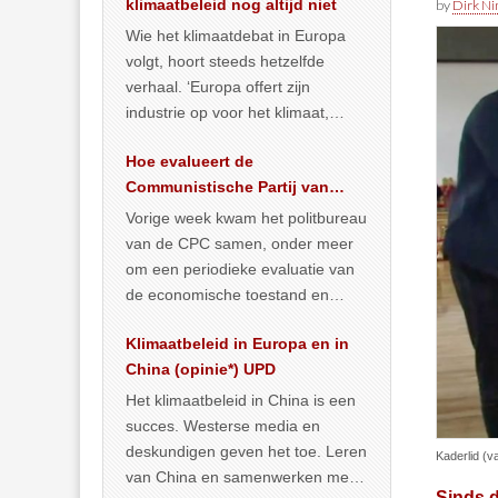
klimaatbeleid nog altijd niet
by
Dirk N
Wie het klimaatdebat in Europa
volgt, hoort steeds hetzelfde
verhaal. ‘Europa offert zijn
industrie op voor het klimaat,
terwijl China onder het mom van
Hoe evalueert de
vergroening
… >> lees meer
Communistische Partij van
China de economische
Vorige week kwam het politbureau
situatie?
van de CPC samen, onder meer
om een periodieke evaluatie van
de economische toestand en
politiek te maken. We
Klimaatbeleid in Europa en in
publiceerden
… >> lees meer
China (opinie*) UPD
Het klimaatbeleid in China is een
succes. Westerse media en
deskundigen geven het toe. Leren
Kaderlid (v
van China en samenwerken met
Sinds d