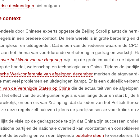
ndse deskundigen
niet ontgaan.
e context
endeels door Chinese experts opgestelde Beijing Scroll plaatst de her
egels in een bredere context. De hele wereld is in grote beroering en 
omplexer en uitdagender. Dat is een van de redenen waarom de CPC d
dt aan het thema van voortdurende verbetering in gedrag en werkstijl. 
 over het Werk van de Regering’
wijst op de grote impact die de bijzon
p de handel, wetenschap en technologie van China. Tijdens de jaarlij
sche Werkconferentie van afgelopen december
merkten de afgevaardi
 met veel problemen en uitdagingen kampt. Er is een duidelijk verban
n van de Verenigde Staten op China
die de actualiteit van de afgelop
 Het effect van de acht-puntenregels is van lange duur en start bij de h
ruikelijk, en een eis van Xi Jinping, dat de leden van het Politiek Bure
ze deze regels zelf naleven tijdens de jaarlijkse sessie voor kritiek en ze
lijkt de visie op de gedragscode te zijn dat China zijn successen onder
tische partij en de nationale overheid kan voortzetten en consolidere
et de bevolking en van een blijvende
publieke steun
te verzekeren. H