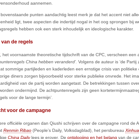
vensonderhoud aannemen.
e bovenstaande punten aandachtig leest merk je dat het accent niet all
enheid ligt, twee aspecten die indertijd nogal in het oog sprongen bij
gsregels hebben ook een sterk inhoudelijk en ideologische karakter.
 van de regels
,
het voornaamste theoretische tijdschrift van de CPC, verscheen een ar
puntenregels China hebben veranderd’.
Volgens de auteur is ‘de Partij
at sommige partijleden en kaderleden een ernstige crisis van politieke
orige diners zorgen bijvoorbeeld voor sterke publieke onvrede. Het im
ardigheid van de partij worden aangetast. De betrekkingen tussen ove
 worden ondermijnd. De achtpuntenregels zijn geen kortetermijnmaatre
egels voor de lange termijn’.
ht voor de campagne
re officiële organen dan Qiushi schrijven over de campagne rond de A
nt
Renmin Ribao
(People’s Daily, Volksdagblad), het persbureau
Xinhua
lige
China Daily
lees je erover
.
De
ontplooiing en het belang
van de ca