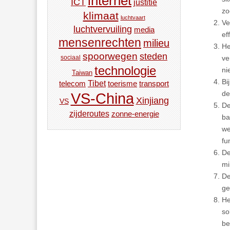
internet
ICT
justitie
zo
klimaat
luchtvaart
Ve
luchtvervuiling
media
ef
mensenrechten
milieu
He
spoorwegen
steden
ve
sociaal
technologie
ni
Taiwan
Bi
Tibet
toerisme
transport
telecom
de
VS-China
Xinjiang
VS
De
zijderoutes
zonne-energie
ba
we
fu
De
mi
De
ge
He
so
be