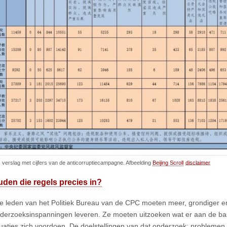
 verslag met cijfers van de anticorruptiecampagne. Afbeelding
Beijing Scroll
disclaimer
den die regels precies in?
le leden van het Politiek Bureau van de CPC moeten meer, grondiger e
derzoeksinspanningen leveren. Ze moeten uitzoeken wat er aan de basi
tuaties zich voordoen. De doelstellingen van dat onderzoek: problemen