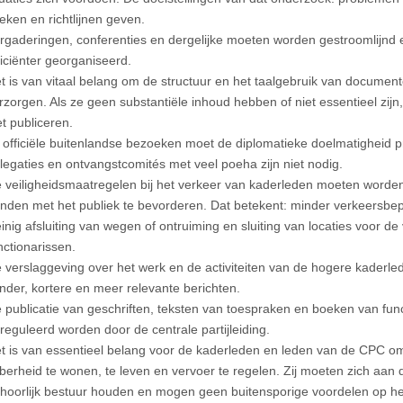
eken en richtlijnen geven.
rgaderingen, conferenties en dergelijke moeten worden gestroomlijnd en
ficiënter georganiseerd.
t is van vitaal belang om de structuur en het taalgebruik van documente
rzorgen. Als ze geen substantiële inhoud hebben of niet essentieel zi
et publiceren.
j officiële buitenlandse bezoeken moet de diplomatieke doelmatigheid pri
legaties en ontvangstcomités met veel poeha zijn niet nodig.
 veiligheidsmaatregelen bij het verkeer van kaderleden moeten word
nden met het publiek te bevorderen. Dat betekent: minder verkeersbe
inig afsluiting van wegen of ontruiming en sluiting van locaties voor de
nctionarissen.
 verslaggeving over het werk en de activiteiten van de hogere kaderle
nder, kortere en meer relevante berichten.
 publicatie van geschriften, teksten van toespraken en boeken van func
reguleerd worden door de centrale partijleiding.
t is van essentieel belang voor de kaderleden en leden van de CPC o
berheid te wonen, te leven en vervoer te regelen. Zij moeten zich aan 
hoorlijk bestuur houden en mogen geen buitensporige voordelen op he