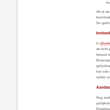
le
Als je d
bescheid
De gedra
Invloed
In
Qiushi
de Acht-
bewust d
Buitensp
geloofwa
het volk
strikte r
Aandac
Nog ande
partijkra
Engelsta