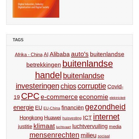
TAGS
auto's
Alibaba
buitenlandse
AI
Afrika - China
buitenlandse
betrekkingen
handel
buitenlandse
investeringen
corruptie
chips
Covid-
CPC
e-commerce
economie
19
elektriciteit
gezondheid
energie
financiën
EU
EU-China
internet
ICT
Hongkong
Huawei
huisvesting
klimaat
luchtvervuiling
justitie
media
luchtvaart
mensenrechten
milieu
sociaal