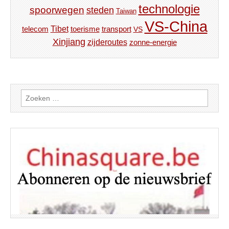
technologie
spoorwegen
steden
Taiwan
VS-China
Tibet
toerisme
transport
telecom
VS
Xinjiang
zijderoutes
zonne-energie
Zoeken
naar: