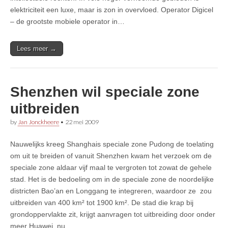
elektriciteit een luxe, maar is zon in overvloed. Operator Digicel
– de grootste mobiele operator in…
Lees meer →
Shenzhen wil speciale zone
uitbreiden
by
Jan Jonckheere
•
22 mei 2009
Nauwelijks kreeg Shanghais speciale zone Pudong de toelating
om uit te breiden of vanuit Shenzhen kwam het verzoek om de
speciale zone aldaar vijf maal te vergroten tot zowat de gehele
stad. Het is de bedoeling om in de speciale zone de noordelijke
districten Bao’an en Longgang te integreren, waardoor ze zou
uitbreiden van 400 km² tot 1900 km². De stad die krap bij
grondoppervlakte zit, krijgt aanvragen tot uitbreiding door onder
meer Huawei, nu…