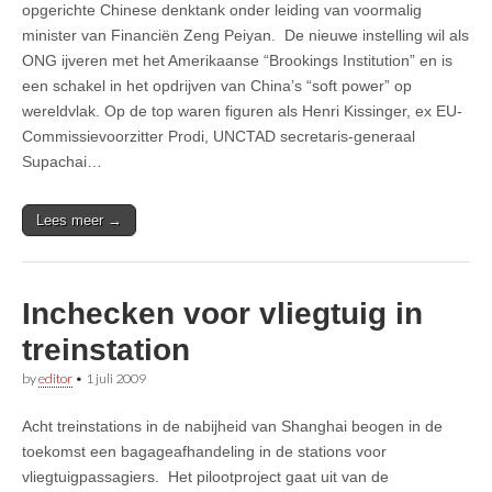
opgerichte Chinese denktank onder leiding van voormalig
minister van Financiën Zeng Peiyan. De nieuwe instelling wil als
ONG ijveren met het Amerikaanse “Brookings Institution” en is
een schakel in het opdrijven van China’s “soft power” op
wereldvlak. Op de top waren figuren als Henri Kissinger, ex EU-
Commissievoorzitter Prodi, UNCTAD secretaris-generaal
Supachai…
Lees meer →
Inchecken voor vliegtuig in
treinstation
by
editor
•
1 juli 2009
Acht treinstations in de nabijheid van Shanghai beogen in de
toekomst een bagageafhandeling in de stations voor
vliegtuigpassagiers. Het pilootproject gaat uit van de