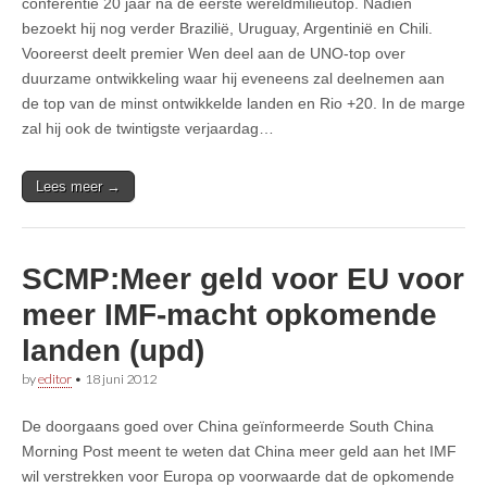
conferentie 20 jaar na de eerste wereldmilieutop. Nadien
bezoekt hij nog verder Brazilië, Uruguay, Argentinië en Chili.
Vooreerst deelt premier Wen deel aan de UNO-top over
duurzame ontwikkeling waar hij eveneens zal deelnemen aan
de top van de minst ontwikkelde landen en Rio +20. In de marge
zal hij ook de twintigste verjaardag…
Lees meer →
SCMP:Meer geld voor EU voor
meer IMF-macht opkomende
landen (upd)
by
editor
•
18 juni 2012
De doorgaans goed over China geïnformeerde South China
Morning Post meent te weten dat China meer geld aan het IMF
wil verstrekken voor Europa op voorwaarde dat de opkomende