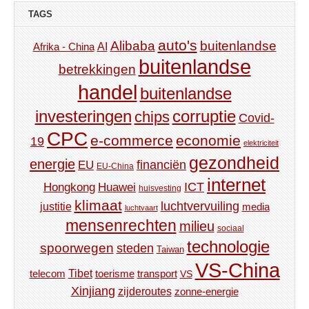
TAGS
auto's
Alibaba
buitenlandse
AI
Afrika - China
buitenlandse
betrekkingen
handel
buitenlandse
investeringen
corruptie
chips
Covid-
CPC
e-commerce
economie
19
elektriciteit
gezondheid
energie
financiën
EU
EU-China
internet
ICT
Hongkong
Huawei
huisvesting
klimaat
luchtvervuiling
justitie
media
luchtvaart
mensenrechten
milieu
sociaal
technologie
spoorwegen
steden
Taiwan
VS-China
Tibet
toerisme
transport
telecom
VS
Xinjiang
zijderoutes
zonne-energie