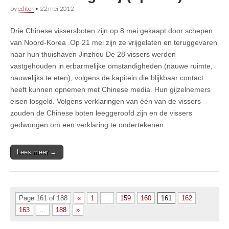
by
editor
•
22 mei 2012
Drie Chinese vissersboten zijn op 8 mei gekaapt door schepen
van Noord-Korea .Op 21 mei zijn ze vrijgelaten en teruggevaren
naar hun thuishaven Jinzhou De 28 vissers werden
vastgehouden in erbarmelijke omstandigheden (nauwe ruimte,
nauwelijks te eten), volgens de kapitein die blijkbaar contact
heeft kunnen opnemen met Chinese media. Hun gijzelnemers
eisen losgeld. Volgens verklaringen van één van de vissers
zouden de Chinese boten leeggeroofd zijn en de vissers
gedwongen om een verklaring te ondertekenen…
Lees meer →
Page 161 of 188
«
1
…
159
160
161
162
163
…
188
»