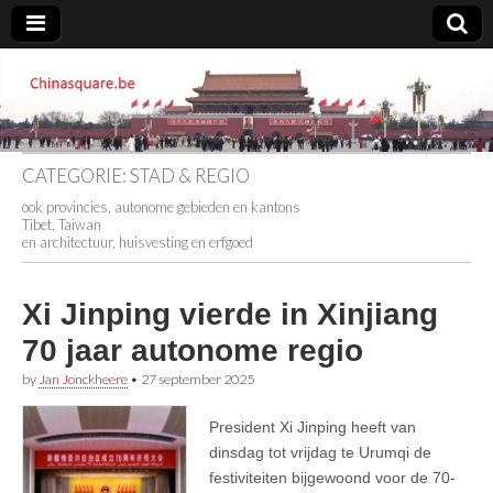
Chinasquare.be
CATEGORIE:
STAD & REGIO
ook provincies, autonome gebieden en kantons
Tibet, Taiwan
en architectuur, huisvesting en erfgoed
Xi Jinping vierde in Xinjiang
70 jaar autonome regio
by
Jan Jonckheere
•
27 september 2025
President Xi Jinping heeft van
dinsdag tot vrijdag te Urumqi de
festiviteiten bijgewoond voor de 70-