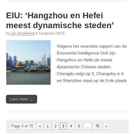
EIU: ‘Hangzhou en Hefei
meest dynamische steden’
by
Jan Jonckheere
•
3 augustus 2025
Volgens het recentste rapport van de
Economist Intelligence Unit zijn
Hangzhou en Hefei de meest
dynamische Chinese steden.
Chengdu volgt op 3, Changsha is 4
en Shenzhen staat op de 5-de plaats
Lees meer →
Page 3 of 70
«
1
2
3
4
5
…
70
»