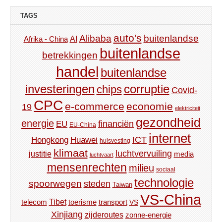
TAGS
auto's
Alibaba
buitenlandse
AI
Afrika - China
buitenlandse
betrekkingen
handel
buitenlandse
investeringen
corruptie
chips
Covid-
CPC
e-commerce
economie
19
elektriciteit
gezondheid
energie
financiën
EU
EU-China
internet
ICT
Hongkong
Huawei
huisvesting
klimaat
luchtvervuiling
justitie
media
luchtvaart
mensenrechten
milieu
sociaal
technologie
spoorwegen
steden
Taiwan
VS-China
Tibet
toerisme
transport
telecom
VS
Xinjiang
zijderoutes
zonne-energie