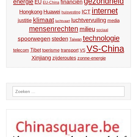
gezondheid
energie
financiën
EU
EU-China
internet
ICT
Hongkong
Huawei
huisvesting
klimaat
luchtvervuiling
justitie
media
luchtvaart
mensenrechten
milieu
sociaal
technologie
spoorwegen
steden
Taiwan
VS-China
Tibet
toerisme
transport
telecom
VS
Xinjiang
zijderoutes
zonne-energie
Zoeken
naar: