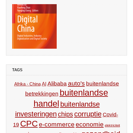
TAGS
auto's
Alibaba
buitenlandse
AI
Afrika - China
buitenlandse
betrekkingen
handel
buitenlandse
investeringen
corruptie
chips
Covid-
CPC
e-commerce
economie
19
elektriciteit