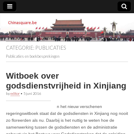
Chinasquare.be
CATEGORIE:
PUBLICATIES
Publicaties en boekbesprekingen
Witboek over
godsdienstvrijheid in Xinjiang
by
editor
•
5 juni 2016
n het nieuw verschenen
regeringswitboek staat dat de godsdiensten in Xinjiang nog nooit
zo floreerden als nu. Daarbij is het nuttig te weten hoe de
samenwerking tussen de godsdiensten en de administratie
gebeurt via het Bestuur voor Godsdienstzaken dat de opleiding