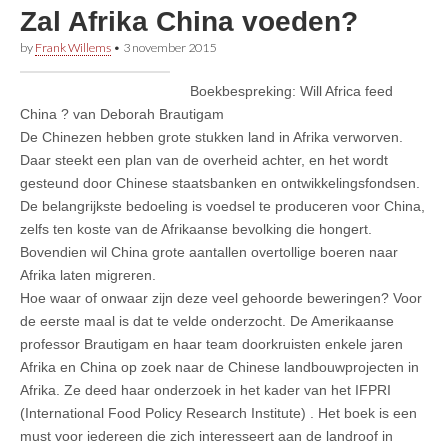
Zal Afrika China voeden?
by
Frank Willems
•
3 november 2015
Boekbespreking: Will Africa feed
China ? van Deborah Brautigam
De Chinezen hebben grote stukken land in Afrika verworven.
Daar steekt een plan van de overheid achter, en het wordt
gesteund door Chinese staatsbanken en ontwikkelingsfondsen.
De belangrijkste bedoeling is voedsel te produceren voor China,
zelfs ten koste van de Afrikaanse bevolking die hongert.
Bovendien wil China grote aantallen overtollige boeren naar
Afrika laten migreren.
Hoe waar of onwaar zijn deze veel gehoorde beweringen? Voor
de eerste maal is dat te velde onderzocht. De Amerikaanse
professor Brautigam en haar team doorkruisten enkele jaren
Afrika en China op zoek naar de Chinese landbouwprojecten in
Afrika. Ze deed haar onderzoek in het kader van het IFPRI
(International Food Policy Research Institute) . Het boek is een
must voor iedereen die zich interesseert aan de landroof in