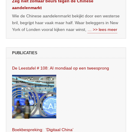
Zeg niet zomaar beurs tegen de Chinese
aandelenmarkt
Wie de Chinese aandelenmarkt bekijkt door een westerse
bril, begrijpt haar vaak maar half. Waar beleggers in New
York of Londen vooral kijken naar winst,
… >> lees meer
PUBLICATIES
De Leestafel # 108: AI mondiaal op een tweesprong
Boekbespreking: ‘Digitaal China’