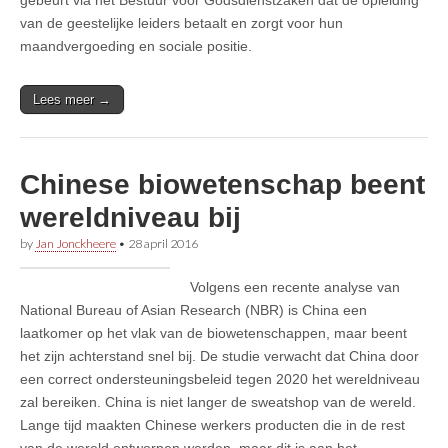
van de geestelijke leiders betaalt en zorgt voor hun
maandvergoeding en sociale positie.
Lees meer →
Chinese biowetenschap beent
wereldniveau bij
by
Jan Jonckheere
•
28 april 2016
Volgens een recente analyse van
National Bureau of Asian Research (NBR) is China een
laatkomer op het vlak van de biowetenschappen, maar beent
het zijn achterstand snel bij. De studie verwacht dat China door
een correct ondersteuningsbeleid tegen 2020 het wereldniveau
zal bereiken. China is niet langer de sweatshop van de wereld.
Lange tijd maakten Chinese werkers producten die in de rest
van de wereld ontworpen werden, maar dit is aan het