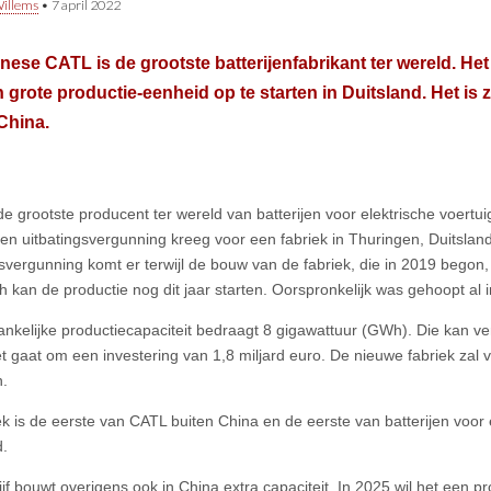
illems
•
7 april 2022
nese CATL is de grootste batterijenfabrikant ter wereld. Het
n grote productie-eenheid op te starten in Duitsland. Het is z
China.
de grootste producent ter wereld van batterijen voor elektrische voert
een uitbatingsvergunning kreeg voor een fabriek in Thuringen, Duitslan
svergunning komt er terwijl de bouw van de fabriek, die in 2019 begon, a
h kan de productie nog dit jaar starten. Oorspronkelijk was gehoopt al i
nkelijke productiecapaciteit bedraagt 8 gigawattuur (GWh). Die kan 
 gaat om een investering van 1,8 miljard euro. De nieuwe fabriek zal v
.
ek is de eerste van CATL buiten China en de eerste van batterijen voor 
d.
jf bouwt overigens ook in China extra capaciteit. In 2025 wil het een pr