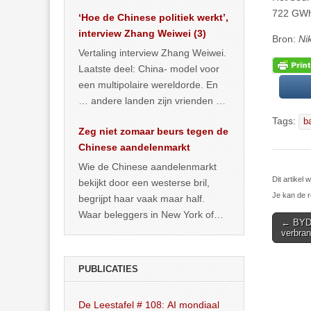
het land dan maar? ‘Dat
722 GWh 
‘Hoe de Chinese politiek werkt’,
… >> lees meer
interview Zhang Weiwei (3)
Bron:
Ni
Vertaling interview Zhang Weiwei.
Laatste deel: China- model voor
een multipolaire wereldorde. En
… andere landen zijn vrienden of
kunnen het worden.
Tags:
ba
Zeg niet zomaar beurs tegen de
Chinese aandelenmarkt
Wie de Chinese aandelenmarkt
Dit artikel
bekijkt door een westerse bril,
Je kan de r
begrijpt haar vaak maar half.
Waar beleggers in New York of
Post
← BYD 
Londen vooral kijken naar winst,
verbra
navigat
… >> lees meer
PUBLICATIES
De Leestafel # 108: AI mondiaal