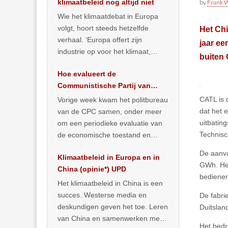
klimaatbeleid nog altijd niet
by
Frank W
Wie het klimaatdebat in Europa
volgt, hoort steeds hetzelfde
Het Chi
verhaal. ‘Europa offert zijn
jaar ee
industrie op voor het klimaat,
buiten 
terwijl China onder het mom van
Hoe evalueert de
vergroening
… >> lees meer
Communistische Partij van
China de economische
CATL is 
Vorige week kwam het politbureau
situatie?
dat het 
van de CPC samen, onder meer
uitbating
om een periodieke evaluatie van
Technisc
de economische toestand en
politiek te maken. We
De aanva
Klimaatbeleid in Europa en in
publiceerden
… >> lees meer
GWh. Het
China (opinie*) UPD
bedienen
Het klimaatbeleid in China is een
succes. Westerse media en
De fabri
deskundigen geven het toe. Leren
Duitslan
van China en samenwerken met
Het bedri