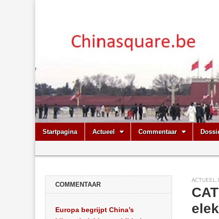
Chinasquare.
Skip
Main
Startpagina
Actueel
Commentaar
Dossi
to
menu
Sub
content
menu
ACTUEEL
,
COMMENTAAR
CATL
elek
Europa begrijpt China’s