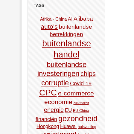
TAGS
Alibaba
AI
Afrika - China
auto's
buitenlandse
betrekkingen
buitenlandse
handel
buitenlandse
investeringen
chips
corruptie
Covid-19
CPC
e-commerce
economie
elektriciteit
energie
EU
EU-China
gezondheid
financiën
Hongkong
Huawei
huisvesting