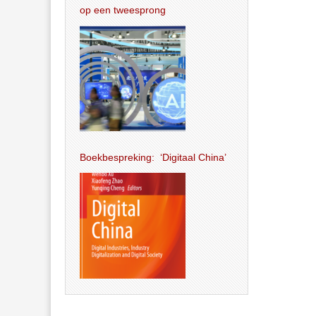
op een tweesprong
Boekbespreking: ‘Digitaal China’