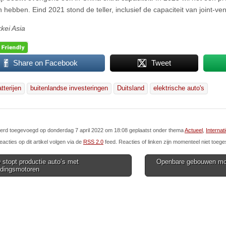
hebben. Eind 2021 stond de teller, inclusief de capaciteit van joint-v
kkei Asia
Share on Facebook
Tweet
tterijen
buitenlandse investeringen
Duitsland
elektrische auto's
 werd toegevoegd op donderdag 7 april 2022 om 18:08 geplaatst onder thema
Actueel
,
Internat
eacties op dit artikel volgen via de
RSS 2.0
feed. Reacties of linken zijn momenteel niet toege
stopt productie auto’s met
Openbare gebouwen moe
ndingsmotoren
ion