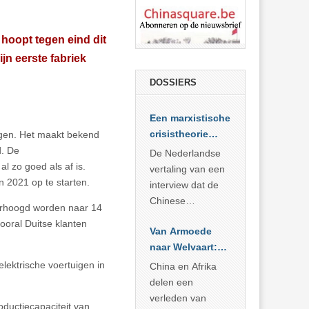
 hoopt tegen eind dit
ijn eerste fabriek
DOSSIERS
Een marxistische
crisistheorie
uigen. Het maakt bekend
voor vandaag
d. De
De Nederlandse
l zo goed als af is.
vertaling van een
n 2021 op te starten.
interview dat de
Chinese
verhoogd worden naar 14
Academie voor
ooral Duitse klanten
Van Armoede
Sociale
naar Welvaart:
Wetenschappen
Wat Afrika kan
afnam van de
elektrische voertuigen in
China en Afrika
leren van
Britse
delen een
China’s
marxistische
verleden van
oductiecapaciteit van