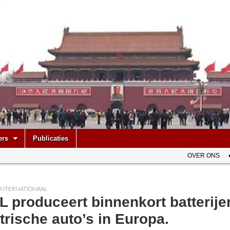
be
ers
Publicaties
OVER ONS
INTERNATIONAAL
 produceert binnenkort batterije
trische auto’s in Europa.