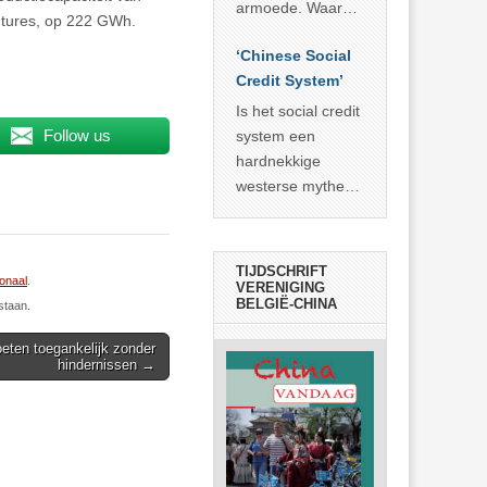
economisch
econoom Michael
armoede. Waar
entures, op 222 GWh.
wonder
Roberts. Het laat
China er de
zien dat
‘Chinese Social
voorbije veertig
… >> lees meer
Credit System’
jaar in slaagde
meer dan 800
Is het social credit
miljoen mensen
Follow us
system een
uit de armoede
hardnekkige
… >> lees meer
westerse mythe of
de dagelijkse
realiteit in China?
TIJDSCHRIFT
ionaal
.
VERENIGING
BELGIË-CHINA
staan.
ten toegankelijk zonder
hindernissen →