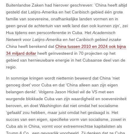
Buitenlandse Zaken had hierover geschreven: ’China heeft altijd
gesteld dat Latijns-Amerika en het Caribisch gebied één grote
familie van soevereine, onafhankelijke landen vormen en in
geen geval de achtertuin van welk land dan ook kunnen zijn’, zei
Hua tijdens een persconferentie in Cuba. Het
Academisch
Netwerk voor Latijns-Amerika en het Caribisch gebied inzake
China
heeft berekend dat
China tussen 2010 en 2024 ook bijna
34 miljard dollar
heeft geïnvesteerd in 70 projecten op het
gebied van hernieuwbare energie in het Cubaanse deel van de
regio.
In sommige kringen wordt niettemin beweerd dat China ‘niet
genoeg doet’ voor Cuba en dat ‘China alleen aan zijn eigen
belangen denkt’. Volgens Jason Hickel wil de VS met een
wurgende blokkade Cuba van zijn waardigheid en soevereiniteit
beroven, en doet Washington dat niet omdat het socialisme
‘gefaald’ zou hebben, maar juist omdat het geslaagd is. Het
succes van een eigen, specifieke vorm van socialisme, zowel in
Cuba als in China, vormt voor extreemrechtse kapitalisten als
Trump & Co., een gevaarlijk voorbeeld. Zij denken dat ze Cuba