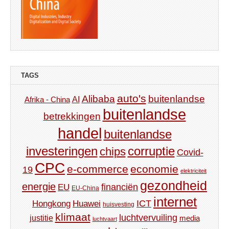
TAGS
auto's
Alibaba
buitenlandse
AI
Afrika - China
buitenlandse
betrekkingen
handel
buitenlandse
investeringen
corruptie
chips
Covid-
CPC
e-commerce
economie
19
elektriciteit
gezondheid
energie
financiën
EU
EU-China
internet
ICT
Hongkong
Huawei
huisvesting
klimaat
luchtvervuiling
justitie
media
luchtvaart