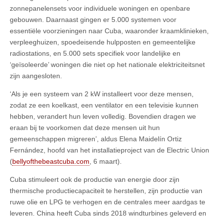
zonnepanelensets voor individuele woningen en openbare
gebouwen. Daarnaast gingen er 5.000 systemen voor
essentiële voorzieningen naar Cuba, waaronder kraamklinieken,
verpleeghuizen, spoedeisende hulpposten en gemeentelijke
radiostations, en 5.000 sets specifiek voor landelijke en
‘geïsoleerde’ woningen die niet op het nationale elektriciteitsnet
zijn aangesloten.
‘Als je een systeem van 2 kW installeert voor deze mensen,
zodat ze een koelkast, een ventilator en een televisie kunnen
hebben, verandert hun leven volledig. Bovendien dragen we
eraan bij te voorkomen dat deze mensen uit hun
gemeenschappen migreren’, aldus Elena Maidelín Ortiz
Fernández, hoofd van het installatieproject van de Electric Union
(
bellyofthebeastcuba.com
, 6 maart).
Cuba stimuleert ook de productie van energie door zijn
thermische productiecapaciteit te herstellen, zijn productie van
ruwe olie en LPG te verhogen en de centrales meer aardgas te
leveren. China heeft Cuba sinds 2018 windturbines geleverd en