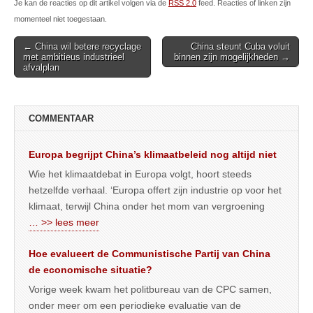
Je kan de reacties op dit artikel volgen via de
RSS 2.0
feed. Reacties of linken zijn
momenteel niet toegestaan.
Post
← China wil betere recyclage
China steunt Cuba voluit
met ambitieus industrieel
binnen zijn mogelijkheden →
navigation
afvalplan
COMMENTAAR
Europa begrijpt China’s klimaatbeleid nog altijd niet
Wie het klimaatdebat in Europa volgt, hoort steeds
hetzelfde verhaal. ‘Europa offert zijn industrie op voor het
klimaat, terwijl China onder het mom van vergroening
… >> lees meer
Hoe evalueert de Communistische Partij van China
de economische situatie?
Vorige week kwam het politbureau van de CPC samen,
onder meer om een periodieke evaluatie van de