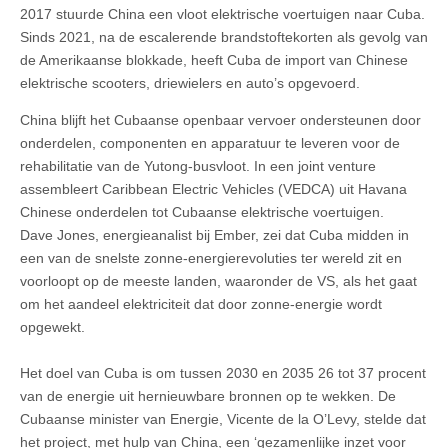
2017 stuurde China een vloot elektrische voertuigen naar Cuba.
Sinds 2021, na de escalerende brandstoftekorten als gevolg van
de Amerikaanse blokkade, heeft Cuba de import van Chinese
elektrische scooters, driewielers en auto’s opgevoerd.
China blijft het Cubaanse openbaar vervoer ondersteunen door
onderdelen, componenten en apparatuur te leveren voor de
rehabilitatie van de Yutong-busvloot. In een joint venture
assembleert Caribbean Electric Vehicles (VEDCA) uit Havana
Chinese onderdelen tot Cubaanse elektrische voertuigen.
Dave Jones, energieanalist bij Ember, zei dat Cuba midden in
een van de snelste zonne-energierevoluties ter wereld zit en
voorloopt op de meeste landen, waaronder de VS, als het gaat
om het aandeel elektriciteit dat door zonne-energie wordt
opgewekt.
Het doel van Cuba is om tussen 2030 en 2035 26 tot 37 procent
van de energie uit hernieuwbare bronnen op te wekken. De
Cubaanse minister van Energie, Vicente de la O’Levy, stelde dat
het project, met hulp van China, een ‘gezamenlijke inzet voor