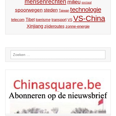
mensenrechten
milieu
sociaal
technologie
spoorwegen
steden
Taiwan
VS-China
Tibet
toerisme
transport
telecom
VS
Xinjiang
zijderoutes
zonne-energie
Zoeken
naar: