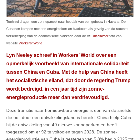
Technici dragen een zonnepaneel naar het dak van een gebouw in Havana. De
Cubanen kampen met een energietekort en blackouts als gevolg van de recente
verscherping van de economische blokkade door de VS.
disclaimer
foto van
website
Workers’ World
Lyn Neeley schreef in Workers’ World over een
opmerkelijk voorbeeld van internationale solidariteit
tussen China en Cuba. Met de hulp van China heeft
het socialistische eiland, dat door de regering Trump
wordt bedreigd, in een jaar tijd zijn zonne-
energieproductie meer dan verdrievoudigd.
Deze transitie naar hernieuwbare energie is een van de snelste
die ooit door een ontwikkelingsland is bereikt. China hielp Cuba
bij de ontwikkeling van 49 nieuwe zonneparken en heeft
toegezegd om er 92 te voltooien tegen 2028. De zonne-
energieproductie van Cuba is gestegen van 5,8% begin 2025 tot