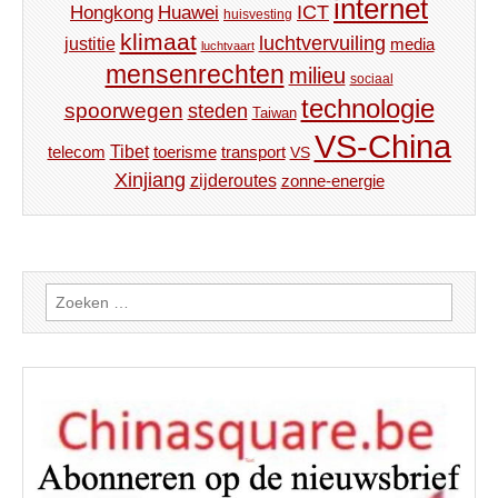
internet
ICT
Hongkong
Huawei
huisvesting
klimaat
luchtvervuiling
justitie
media
luchtvaart
mensenrechten
milieu
sociaal
technologie
spoorwegen
steden
Taiwan
VS-China
Tibet
toerisme
transport
telecom
VS
Xinjiang
zijderoutes
zonne-energie
Zoeken
naar: