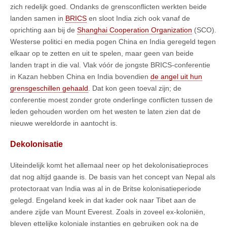
zich redelijk goed. Ondanks de grensconflicten werkten beide
landen samen in
BRICS
en sloot India zich ook vanaf de
oprichting aan bij de
Shanghai Cooperation Organization
(SCO).
Westerse politici en media pogen China en India geregeld tegen
elkaar op te zetten en uit te spelen, maar geen van beide
landen trapt in die val. Vlak vóór de jongste BRICS-conferentie
in Kazan hebben China en India bovendien
de angel uit hun
grensgeschillen gehaald
. Dat kon geen toeval zijn; de
conferentie moest zonder grote onderlinge conflicten tussen de
leden gehouden worden om het westen te laten zien dat de
nieuwe wereldorde in aantocht is.
Dekolonisatie
Uiteindelijk komt het allemaal neer op het dekolonisatieproces
dat nog altijd gaande is. De basis van het concept van Nepal als
protectoraat van India was al in de Britse kolonisatieperiode
gelegd. Engeland keek in dat kader ook naar Tibet aan de
andere zijde van Mount Everest. Zoals in zoveel ex-koloniën,
bleven ettelijke koloniale instanties en gebruiken ook na de