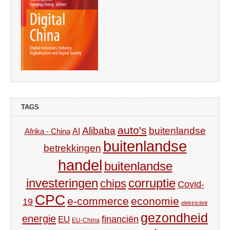
TAGS
auto's
Alibaba
buitenlandse
AI
Afrika - China
buitenlandse
betrekkingen
handel
buitenlandse
investeringen
corruptie
chips
Covid-
CPC
e-commerce
economie
19
elektriciteit
gezondheid
energie
financiën
EU
EU-China