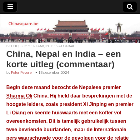
Chinasquare.be
BELEID
,
COMMENTAAR
,
INTERNATIONAAL
China, Nepal en India – een
korte uitleg (commentaar)
by
Peter Peverelli
•
18 december 2024
Begin deze maand bezocht de
Nepalese premier
Sharma Oli
China. Hij hield daar besprekingen met de
hoogste leiders, zoals president Xi Jinping en premier
Li Qiang en keerde huiswaarts met een koffer vol
overeenkomsten. Dit is tamelijk gebruikelijk tussen
twee bevriende buurlanden, maar de Internationale
pers waarschuwde voor de gevolgen voor de relatie