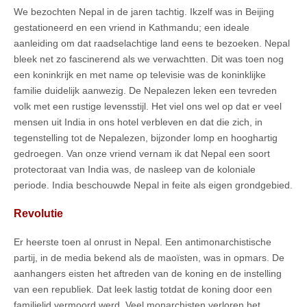
We bezochten Nepal in de jaren tachtig. Ikzelf was in Beijing
gestationeerd en een vriend in Kathmandu; een ideale
aanleiding om dat raadselachtige land eens te bezoeken. Nepal
bleek net zo fascinerend als we verwachtten. Dit was toen nog
een koninkrijk en met name op televisie was de koninklijke
familie duidelijk aanwezig. De Nepalezen leken een tevreden
volk met een rustige levensstijl. Het viel ons wel op dat er veel
mensen uit India in ons hotel verbleven en dat die zich, in
tegenstelling tot de Nepalezen, bijzonder lomp en hooghartig
gedroegen. Van onze vriend vernam ik dat Nepal een soort
protectoraat van India was, de nasleep van de koloniale
periode. India beschouwde Nepal in feite als eigen grondgebied.
Revolutie
Er heerste toen al onrust in Nepal. Een antimonarchistische
partij, in de media bekend als de maoïsten, was in opmars. De
aanhangers eisten het aftreden van de koning en de instelling
van een republiek. Dat leek lastig totdat de koning door een
familielid vermoord werd. Veel monarchisten verloren het