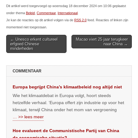
Dit artikel werd toegevoegd op woensdag 18 december 2024 om 10:06 geplaatst
onder thema
Beleid
,
Commentaar
,
Internationaal
.
Je kan de reacties op dit artikel volgen via de
RSS 2.0
feed. Reacties of linken zijn
momenteel niet toegestaan.
Post
← Unesco erkent cultureel
Macao viert 25 jaar terugkeer
erfgoed Chinese
naar China →
navigation
minderheden
COMMENTAAR
Europa begrijpt China’s klimaatbeleid nog altijd niet
Wie het klimaatdebat in Europa volgt, hoort steeds
hetzelfde verhaal. ‘Europa offert zijn industrie op voor het
klimaat, terwijl China onder het mom van vergroening
… >> lees meer
Hoe evalueert de Communistische Partij van China
de economische situatie?