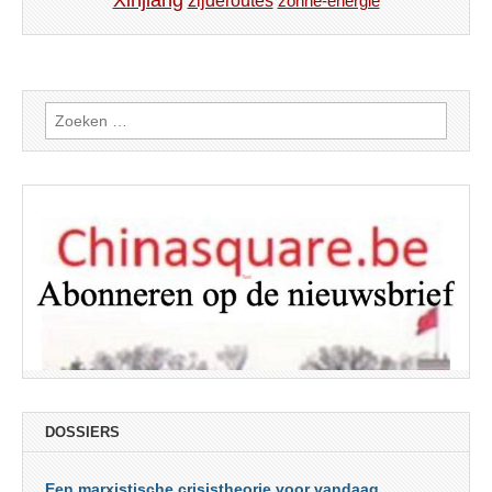
Xinjiang
zijderoutes
zonne-energie
Zoeken
naar:
DOSSIERS
Een marxistische crisistheorie voor vandaag