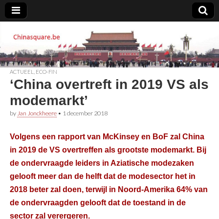
Chinasquare.be
ACTUEEL
,
ECO-FIN
‘China overtreft in 2019 VS als
modemarkt’
by
Jan Jonckheere
•
1 december 2018
Volgens een rapport van McKinsey en BoF zal China
in 2019 de VS overtreffen als grootste modemarkt. Bij
de ondervraagde leiders in Aziatische modezaken
gelooft meer dan de helft dat de modesector het in
2018 beter zal doen, terwijl in Noord-Amerika 64% van
de ondervraagden gelooft dat de toestand in de
sector zal verergeren.