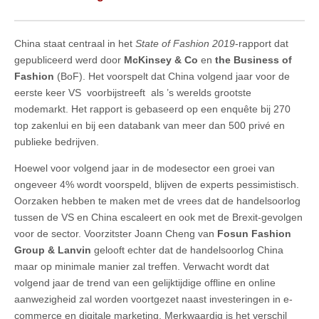
China staat centraal in het
State of Fashion 2019
-rapport dat
gepubliceerd werd door
McKinsey & Co
en
the Business of
Fashion
(BoF). Het voorspelt dat China volgend jaar voor de
eerste keer VS voorbijstreeft als ’s werelds grootste
modemarkt. Het rapport is gebaseerd op een enquête bij 270
top zakenlui en bij een databank van meer dan 500 privé en
publieke bedrijven.
Hoewel voor volgend jaar in de modesector een groei van
ongeveer 4% wordt voorspeld, blijven de experts pessimistisch.
Oorzaken hebben te maken met de vrees dat de handelsoorlog
tussen de VS en China escaleert en ook met de Brexit-gevolgen
voor de sector. Voorzitster Joann Cheng van
Fosun Fashion
Group & Lanvin
gelooft echter dat de handelsoorlog China
maar op minimale manier zal treffen. Verwacht wordt dat
volgend jaar de trend van een gelijktijdige offline en online
aanwezigheid zal worden voortgezet naast investeringen in e-
commerce en digitale marketing. Merkwaardig is het verschil