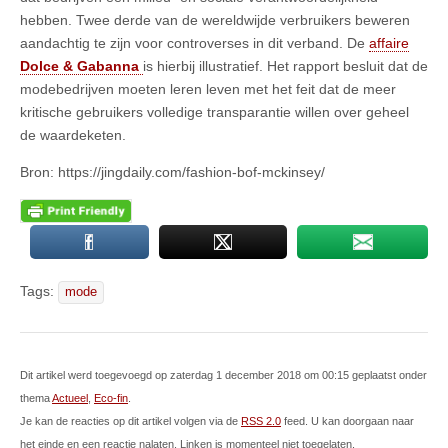
hebben. Twee derde van de wereldwijde verbruikers beweren
aandachtig te zijn voor controverses in dit verband. De
affaire
Dolce & Gabanna
is hierbij illustratief. Het rapport besluit dat de
modebedrijven moeten leren leven met het feit dat de meer
kritische gebruikers volledige transparantie willen over geheel
de waardeketen.
Bron: https://jingdaily.com/fashion-bof-mckinsey/
Tags:
mode
Dit artikel werd toegevoegd op zaterdag 1 december 2018 om 00:15 geplaatst onder
thema
Actueel
,
Eco-fin
.
Je kan de reacties op dit artikel volgen via de
RSS 2.0
feed. U kan doorgaan naar
het einde en een reactie nalaten. Linken is momenteel niet toegelaten.