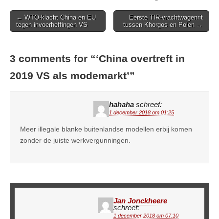
Post
← WTO-klacht China en EU
Eerste TIR-vrachtwagenrit
tegen invoerheffingen VS
tussen Khorgos en Polen →
navigation
3 comments for “
‘China overtreft in
2019 VS als modemarkt’
”
hahaha
schreef:
1 december 2018 om 01:25
Meer illegale blanke buitenlandse modellen erbij komen
zonder de juiste werkvergunningen.
Jan Jonckheere
schreef:
1 december 2018 om 07:10