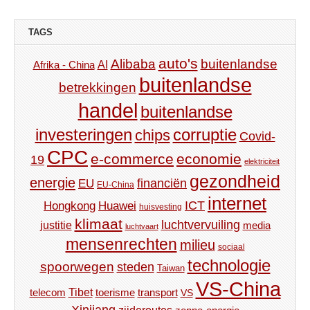
TAGS
auto's
Alibaba
buitenlandse
AI
Afrika - China
buitenlandse
betrekkingen
handel
buitenlandse
investeringen
corruptie
chips
Covid-
CPC
e-commerce
economie
19
elektriciteit
gezondheid
energie
financiën
EU
EU-China
internet
ICT
Hongkong
Huawei
huisvesting
klimaat
luchtvervuiling
justitie
media
luchtvaart
mensenrechten
milieu
sociaal
technologie
spoorwegen
steden
Taiwan
VS-China
Tibet
toerisme
transport
telecom
VS