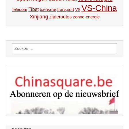
VS-China
Tibet
toerisme
transport
telecom
VS
Xinjiang
zijderoutes
zonne-energie
Zoeken
naar: