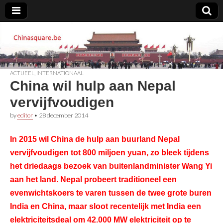
Chinasquare.be
ACTUEEL
,
INTERNATIONAAL
China wil hulp aan Nepal
vervijfvoudigen
by
editor
•
28 december 2014
In 2015 wil China de hulp aan buurland Nepal
vervijfvoudigen tot 800 miljoen yuan, zo bleek tijdens
het driedaags bezoek van buitenlandminister Wang Yi
aan het land. Nepal probeert traditioneel een
evenwichtskoers te varen tussen de twee grote buren
India en China, maar sloot recentelijk met India een
elektriciteitsdeal om 42.000 MW elektriciteit op te