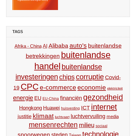
TAGS
auto's
Alibaba
buitenlandse
AI
Afrika - China
buitenlandse
betrekkingen
handel
buitenlandse
investeringen
corruptie
chips
Covid-
CPC
e-commerce
economie
19
elektriciteit
gezondheid
energie
financiën
EU
EU-China
internet
ICT
Hongkong
Huawei
huisvesting
klimaat
luchtvervuiling
justitie
media
luchtvaart
mensenrechten
milieu
sociaal
technologie
spoorwegen
steden
Taiwan