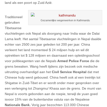
land als een poort op Zuid Azië.
Traditioneel
Gezamenlijke wegenwerken in Kathmandu
gebruiken
Tibetaanse
vluchtelingen ook Nepal als doorgang naar India waar de Dalai
Lama leeft. Het aantal Tibetaanse vluchtelingen in Nepal daalde
echter van 2500 zes jaar geleden tot 200 per jaar. China
verleent het land momenteel $ 24 miljoen hulp en wil dit
optrekken tot $ 128 miljoen en daarnaast een opleidingsschool
voor politieagenten van de Nepals
Armed Police Force
die de
grens bewaken. Wang heeft tijdens zijn bezoek ook medische
uitrusting overhandigd aan het
Civil Service Hospital
dat met
Chinese hulp werd gebouwd. China heeft ook al een treinlijn tot
Shigatse in Zuid-Tibet en er wordt onder meer gesproken over
een verlenging tot Zhangmu/ Khasa aan de grens. De munt van
Nepal is voorts gebonden aan de roepie, terwijl de yuan goed
isvoor 15% van de buitenlandse valuta van de Nepalese
Nationale Bank.
Vorig jaar bezochten 113.000 Chinese