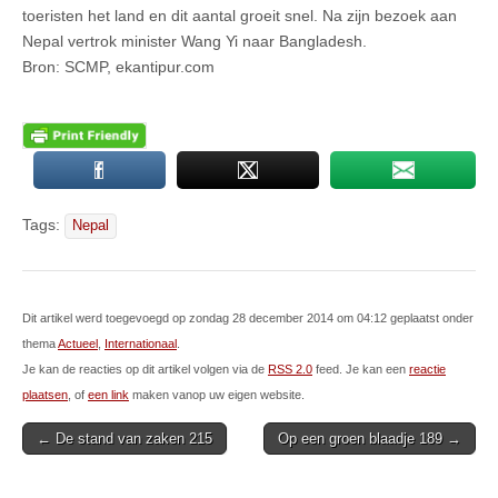
toeristen het land en dit aantal groeit snel. Na zijn bezoek aan
Nepal vertrok minister Wang Yi naar Bangladesh.
Bron: SCMP, ekantipur.com
Tags:
Nepal
Dit artikel werd toegevoegd op zondag 28 december 2014 om 04:12 geplaatst onder
thema
Actueel
,
Internationaal
.
Je kan de reacties op dit artikel volgen via de
RSS 2.0
feed. Je kan een
reactie
plaatsen
, of
een link
maken vanop uw eigen website.
Post
← De stand van zaken 215
Op een groen blaadje 189 →
navigation