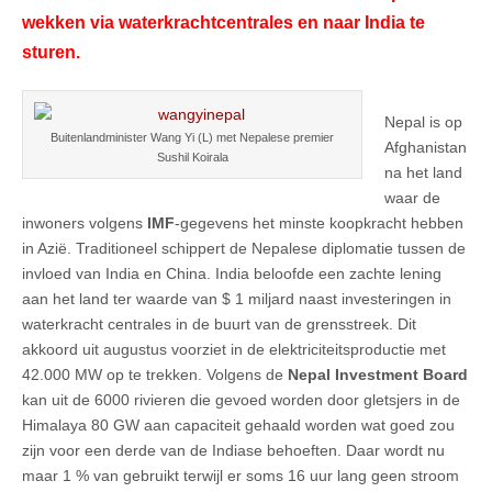
wekken via waterkrachtcentrales en naar India te
sturen.
Nepal is op
Buitenlandminister Wang Yi (L) met Nepalese premier
Afghanistan
Sushil Koirala
na het land
waar de
inwoners volgens
IMF
-gegevens het minste koopkracht hebben
in Azië. Traditioneel schippert de Nepalese diplomatie tussen de
invloed van India en China. India beloofde een zachte lening
aan het land ter waarde van $ 1 miljard naast investeringen in
waterkracht centrales in de buurt van de grensstreek. Dit
akkoord uit augustus voorziet in de elektriciteitsproductie met
42.000 MW op te trekken. Volgens de
Nepal Investment Board
kan uit de 6000 rivieren die gevoed worden door gletsjers in de
Himalaya 80 GW aan capaciteit gehaald worden wat goed zou
zijn voor een derde van de Indiase behoeften. Daar wordt nu
maar 1 % van gebruikt terwijl er soms 16 uur lang geen stroom