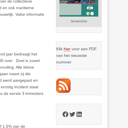
ver de collectieve
d en ook maritieme
uwelijk. Valse informatie
Screenshot
Klik
hier
voor een PDF
end jaar bedraagt het
van het nieuwste
00 over . Doel is zowel
nummer
vuiling. Alle kleine
aan naast zij die
eid werd aangepast en
ernstig incident staat
ns de eerste 3 trimesters
Facebook
Twitter
LinkedIn
of 1,5% van de