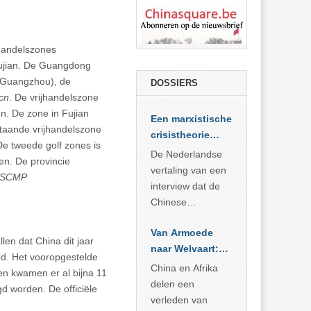
jhandelszones
ujian. De Guangdong
(Guangzhou), de
DOSSIERS
cn
. De vrijhandelszone
n. De zone in Fujian
Een marxistische
taande vrijhandelszone
crisistheorie
 De tweede golf zones is
voor vandaag
De Nederlandse
en. De provincie
vertaling van een
SCMP
interview dat de
Chinese
Academie voor
Van Armoede
Sociale
len dat China dit jaar
naar Welvaart:
Wetenschappen
rd. Het vooropgestelde
Wat Afrika kan
afnam van de
China en Afrika
en kwamen er al bijna 11
leren van
Britse
delen een
d worden. De officiële
China’s
marxistische
verleden van