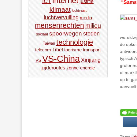
internet
ICT
justitie
“Sams 
klimaat
luchtvaart
luchtvervuiling
media
mensenrechten
milieu
spoorwegen
steden
sociaal
wereldwij
technologie
Taiwan
de opkom
Tibet
toerisme
transport
telecom
antwoord
VS-China
typisch 
Xinjiang
VS
groter m
zijderoutes
zonne-energie
of markt
op te ga
aanvoelt
Tags: