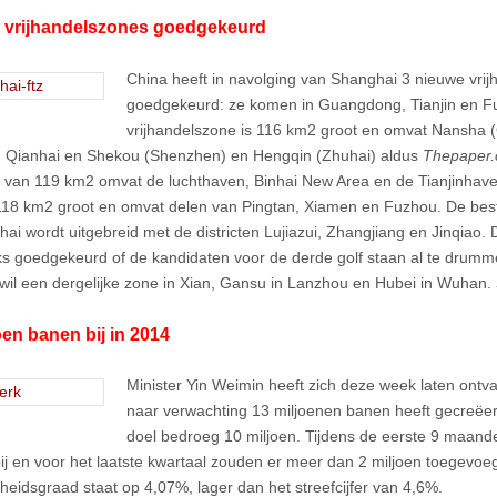
 vrijhandelszones goedgekeurd
China heeft in navolging van Shanghai 3 nieuwe vri
goedgekeurd: ze komen in Guangdong, Tianjin en F
vrijhandelszone is 116 km2 groot en omvat Nansha 
en Qianhai en Shekou (Shenzhen) en Hengqin (Zhuhai) aldus
Thepaper.
in van 119 km2 omvat de luchthaven, Binhai New Area en de Tianjinhave
118 km2 groot en omvat delen van Pingtan, Xiamen en Fuzhou. De bes
hai wordt uitgebreid met de districten Lujiazui, Zhangjiang en Jinqiao.
ks goedgekeurd of de kandidaten voor de derde golf staan al te drumm
wil een dergelijke zone in Xian, Gansu in Lanzhou en Hubei in Wuhan.
oen banen bij in 2014
Minister Yin Weimin heeft zich deze week laten ontval
naar verwachting 13 miljoenen banen heeft gecreëe
doel bedroeg 10 miljoen. Tijdens de eerste 9 maand
bij en voor het laatste kwartaal zouden er meer dan 2 miljoen toegevoeg
heidsgraad staat op 4,07%, lager dan het streefcijfer van 4,6%.