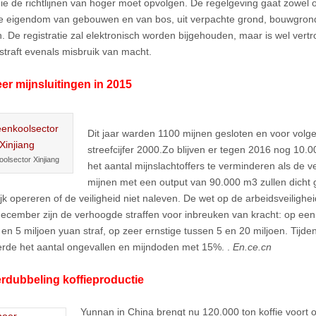
ie de richtlijnen van hoger moet opvolgen. De regelgeving gaat zowel o
e eigendom van gebouwen en van bos, uit verpachte grond, bouwgron
. De registratie zal elektronisch worden bijgehouden, maar is wel vertro
straft evenals misbruik van macht.
r mijnsluitingen in 2015
Dit jaar warden 1100 mijnen gesloten en voor volg
streefcijfer 2000.Zo blijven er tegen 2016 nog 10.0
olsector Xinjiang
het aantal mijnslachtoffers te verminderen als de ver
mijnen met een output van 90.000 m3 zullen dicht g
ijk opereren of de veiligheid niet naleven. De wet op de arbeidsveiligh
december zijn de verhoogde straffen voor inbreuken van kracht: op een 
 en 5 miljoen yuan straf, op zeer ernstige tussen 5 en 20 miljoen. Tijde
rde het aantal ongevallen en mijndoden met 15%. .
En.ce.cn
rdubbeling koffieproductie
Yunnan in China brengt nu 120.000 ton koffie voort 