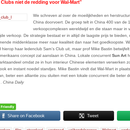
Clubs niet de redding voor Wal-Mart”
We schreven al over de moeilijkheden en herstructu
China doorvoert. De groep telt in China 400 van de 
verkoopcomplexen wereldwijd en die staan maar in 
de verkoop. De strategie bestaat er in altijd de laagste prijs te bieden, 
ende middenklasse meer naar kwaliteit dan naar het goedkoopste. Wal
 hierop haar ledenclub Sam’s Club uit, maar prof Mike Bastin betwijfelt
Amerikaans concept zal aanslaan in China. Lokale concurrent
Sun Art
h
arktaandeel omdat ze in hun interieur Chinese elementen verwerken zo
look en instant noedel standjes. Mike Bastin vindt dat Wal-Mart in plaat
an, beter een alliantie zou sluiten met een lokale concurrent die beter 
 .
China Daily
Share on Facebook
Tweet