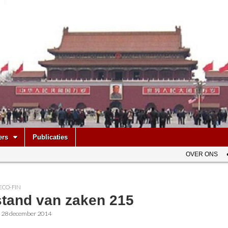
be
ers
Publicaties
OVER ONS
ECO-FIN
stand van zaken 215
•
28 december 2014