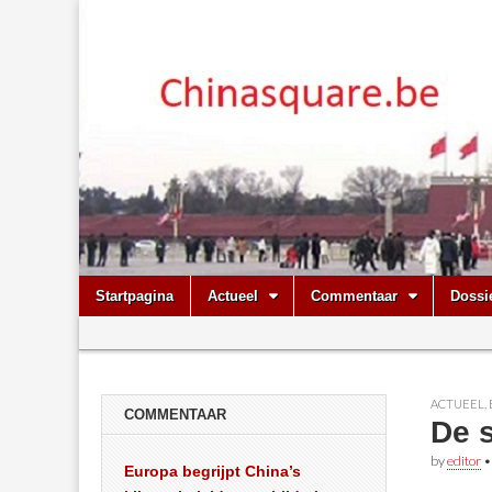
Chinasquare.
Skip
Main
Startpagina
Actueel
Commentaar
Dossi
to
menu
Sub
content
menu
ACTUEEL
,
COMMENTAAR
De 
by
editor
Europa begrijpt China’s