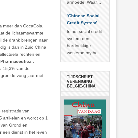
economisch
econoom Michael
armoede. Waar
wonder
Roberts. Het laat
China er de
zien dat
‘Chinese Social
voorbije veertig
… >> lees meer
Credit System’
jaar in slaagde
ina meer dan CocaCola,
meer dan 800
Is het social credit
gaat de lichaamswarmte
miljoen mensen
system een
l de drank brengen naar
uit de armoede
hardnekkige
dig is dan in Zuid China
… >> lees meer
westerse mythe of
ellectuele rechten en
de dagelijkse
Pharmaceutical.
realiteit in China?
na 15,3% van de
groeide vorig jaar met
TIJDSCHRIFT
VERENIGING
BELGIË-CHINA
registratie van
artikelen en wordt op 1
e van Grond en
 een dienst in het leven