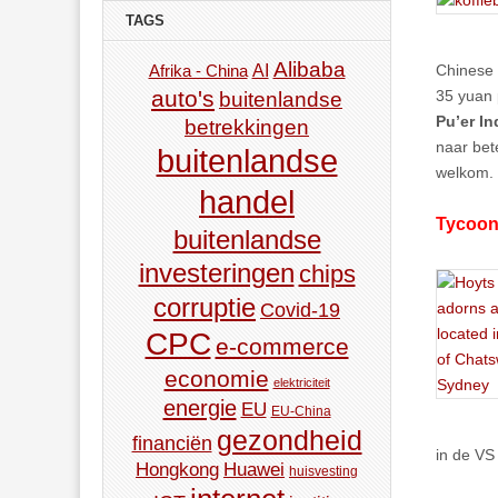
TAGS
Alibaba
AI
Chinese 
Afrika - China
auto's
35 yuan p
buitenlandse
Pu’er In
betrekkingen
naar bet
buitenlandse
welkom.
handel
Tycoon
buitenlandse
investeringen
chips
corruptie
Covid-19
CPC
e-commerce
economie
elektriciteit
energie
EU
EU-China
gezondheid
financiën
in de VS
Hongkong
Huawei
huisvesting