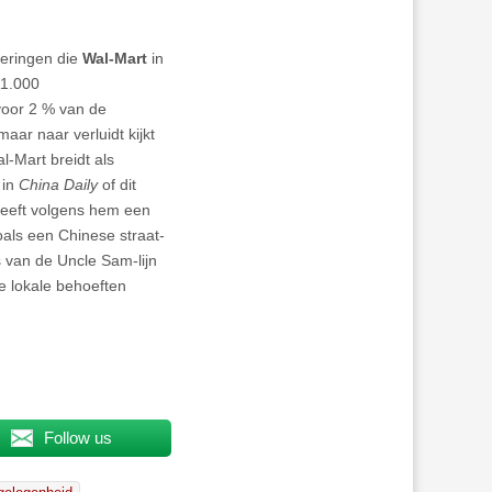
reringen die
Wal-Mart
in
11.000
voor 2 % van de
maar naar verluidt kijkt
-Mart breidt als
 in
China Daily
of dit
eeft volgens hem een
als een Chinese straat-
s van de Uncle Sam-lijn
de lokale behoeften
Follow us