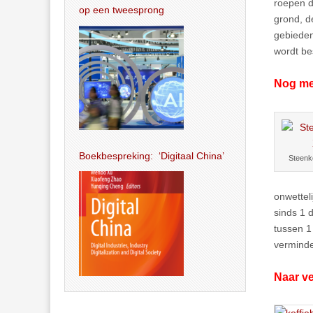
roepen d
op een tweesprong
grond, d
gebieden
wordt be
Nog mee
Boekbespreking: ‘Digitaal China’
Steenko
onwettel
sinds 1 
tussen 1
verminde
Naar ve