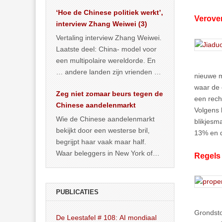
het land dan maar? ‘Dat
‘Hoe de Chinese politiek werkt’,
… >> lees meer
Verove
interview Zhang Weiwei (3)
Vertaling interview Zhang Weiwei.
Laatste deel: China- model voor
een multipolaire wereldorde. En
… andere landen zijn vrienden of
nieuwe m
kunnen het worden.
waar de 
Zeg niet zomaar beurs tegen de
een rech
Chinese aandelenmarkt
Volgens
Wie de Chinese aandelenmarkt
blikjesm
bekijkt door een westerse bril,
13% en d
begrijpt haar vaak maar half.
Waar beleggers in New York of
Regels 
Londen vooral kijken naar winst,
… >> lees meer
PUBLICATIES
Grondsto
De Leestafel # 108: AI mondiaal