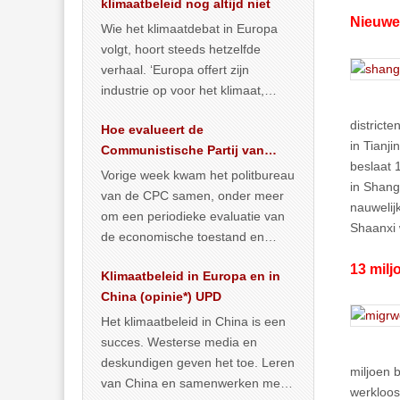
klimaatbeleid nog altijd niet
Nieuwe
Wie het klimaatdebat in Europa
volgt, hoort steeds hetzelfde
verhaal. ‘Europa offert zijn
industrie op voor het klimaat,
terwijl China onder het mom van
district
Hoe evalueert de
vergroening
… >> lees meer
in Tianj
Communistische Partij van
beslaat 
China de economische
Vorige week kwam het politbureau
in Shang
situatie?
van de CPC samen, onder meer
nauwelij
om een periodieke evaluatie van
Shaanxi 
de economische toestand en
politiek te maken. We
13 milj
Klimaatbeleid in Europa en in
publiceerden
… >> lees meer
China (opinie*) UPD
Het klimaatbeleid in China is een
succes. Westerse media en
deskundigen geven het toe. Leren
miljoen 
van China en samenwerken met
werkloos