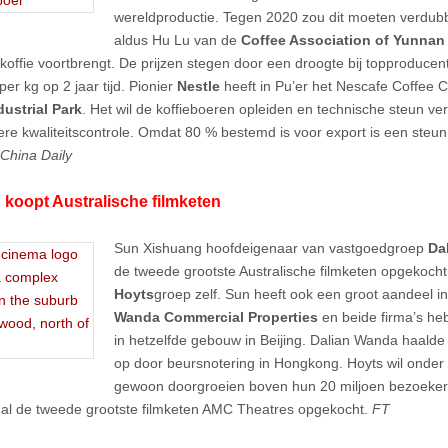
wereldproductie. Tegen 2020 zou dit moeten verdubb
aldus Hu Lu van de
Coffee Association of Yunnan
koffie voortbrengt. De prijzen stegen door een droogte bij topproducent
er kg op 2 jaar tijd. Pionier
Nestle
heeft in Pu’er het Nescafe Coffee 
dustrial Park
. Het wil de koffieboeren opleiden en technische steun ve
ere kwaliteitscontrole. Omdat 80 % bestemd is voor export is een steun
China Daily
 koopt Australische filmketen
Sun Xishuang hoofdeigenaar van vastgoedgroep
Da
de tweede grootste Australische filmketen opgekocht
Hoyts
groep zelf. Sun heeft ook een groot aandeel 
Wanda Commercial Properties
en beide firma’s he
in hetzelfde gebouw in Beijing. Dalian Wanda haalde r
op door beursnotering in Hongkong. Hoyts wil onder
gewoon doorgroeien boven hun 20 miljoen bezoekers 
 al de tweede grootste filmketen AMC Theatres opgekocht.
FT