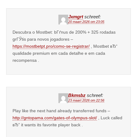
Jxmgrt
schreef:
20 maart 2026 om 23:05
Descubra o Mostbet: bГґnus de 200% + 325 rodadas
grГЎtis para novos jogadores –
https://mostbetpt.pro/como-se-registrar/
, Mostbet вЂ“
qualidade premium em cada detalhe e em cada
recompensa .
Bkmsbz
schreef:
23 maart 2026 om 22:56
Play like the next hand already transferred funds –
http://gntopama.com/gates-of-olympus-slot/
, Luck called
вЂ” it wants its favorite player back .