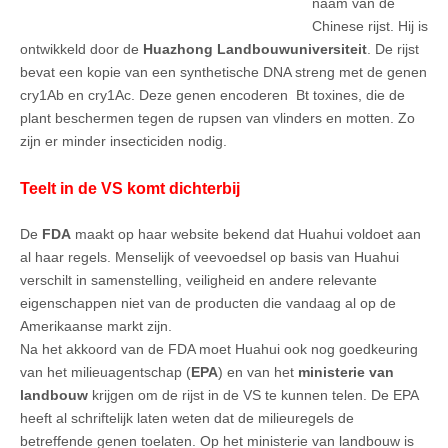
naam van de
Chinese rijst. Hij is
ontwikkeld door de
Huazhong Landbouwuniversiteit
. De rijst
bevat een kopie van een synthetische DNA streng met de genen
cry1Ab en cry1Ac. Deze genen encoderen Bt toxines, die de
plant beschermen tegen de rupsen van vlinders en motten. Zo
zijn er minder insecticiden nodig.
Teelt in de VS komt dichterbij
De
FDA
maakt op haar website bekend dat Huahui voldoet aan
al haar regels. Menselijk of veevoedsel op basis van Huahui
verschilt in samenstelling, veiligheid en andere relevante
eigenschappen niet van de producten die vandaag al op de
Amerikaanse markt zijn.
Na het akkoord van de FDA moet Huahui ook nog goedkeuring
van het milieuagentschap (
EPA
) en van het
ministerie van
landbouw
krijgen om de rijst in de VS te kunnen telen. De EPA
heeft al schriftelijk laten weten dat de milieuregels de
betreffende genen toelaten. Op het ministerie van landbouw is