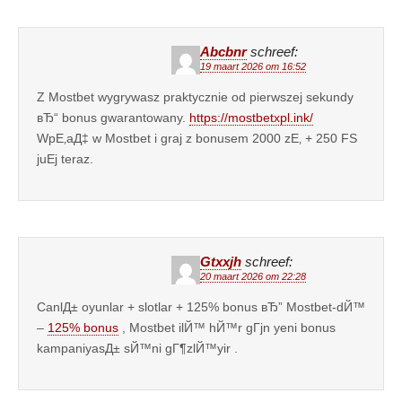
Abcbnr
schreef:
19 maart 2026 om 16:52
Z Mostbet wygrywasz praktycznie od pierwszej sekundy
вЂ“ bonus gwarantowany.
https://mostbetxpl.ink/
WpЕ‚aД‡ w Mostbet i graj z bonusem 2000 zЕ‚ + 250 FS
juЕј teraz.
Gtxxjh
schreef:
20 maart 2026 om 22:28
CanlД± oyunlar + slotlar + 125% bonus вЂ” Mostbet-dЙ™
–
125% bonus
, Mostbet ilЙ™ hЙ™r gГјn yeni bonus
kampaniyasД± sЙ™ni gГ¶zlЙ™yir .