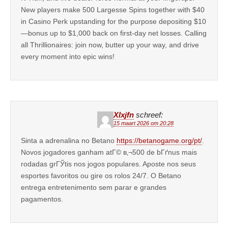
New players make 500 Largesse Spins together with $40
in Casino Perk upstanding for the purpose depositing $10
—bonus up to $1,000 back on first-day net losses. Calling
all Thrillionaires: join now, butter up your way, and drive
every moment into epic wins!
Xlxjfn
schreef:
15 maart 2026 om 20:28
Sinta a adrenalina no Betano
https://betanogame.org/pt/
.
Novos jogadores ganham atГ© в‚¬500 de bГґnus mais
rodadas grГЎtis nos jogos populares. Aposte nos seus
esportes favoritos ou gire os rolos 24/7. O Betano
entrega entretenimento sem parar e grandes
pagamentos.