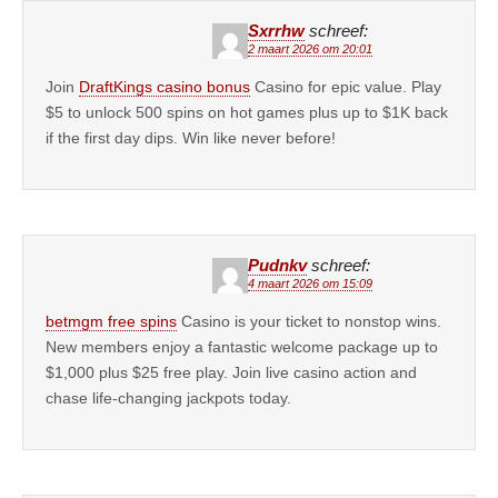
Sxrrhw
schreef:
2 maart 2026 om 20:01
Join
DraftKings casino bonus
Casino for epic value. Play
$5 to unlock 500 spins on hot games plus up to $1K back
if the first day dips. Win like never before!
Pudnkv
schreef:
4 maart 2026 om 15:09
betmgm free spins
Casino is your ticket to nonstop wins.
New members enjoy a fantastic welcome package up to
$1,000 plus $25 free play. Join live casino action and
chase life-changing jackpots today.