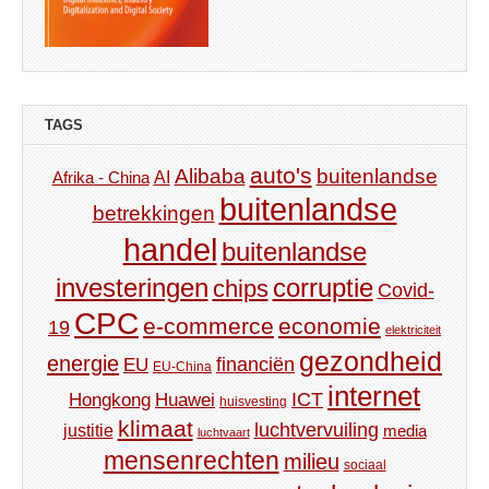
TAGS
auto's
Alibaba
buitenlandse
AI
Afrika - China
buitenlandse
betrekkingen
handel
buitenlandse
investeringen
corruptie
chips
Covid-
CPC
e-commerce
economie
19
elektriciteit
gezondheid
energie
financiën
EU
EU-China
internet
ICT
Hongkong
Huawei
huisvesting
klimaat
luchtvervuiling
justitie
media
luchtvaart
mensenrechten
milieu
sociaal