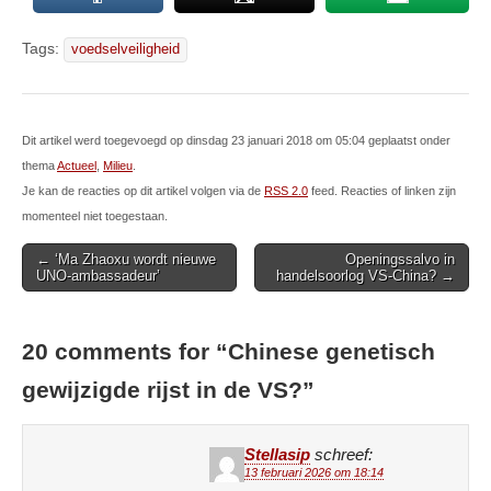
Tags:
voedselveiligheid
Dit artikel werd toegevoegd op dinsdag 23 januari 2018 om 05:04 geplaatst onder
thema
Actueel
,
Milieu
.
Je kan de reacties op dit artikel volgen via de
RSS 2.0
feed. Reacties of linken zijn
momenteel niet toegestaan.
Post
← ‘Ma Zhaoxu wordt nieuwe
Openingssalvo in
UNO-ambassadeur’
handelsoorlog VS-China? →
navigation
20 comments for “
Chinese genetisch
gewijzigde rijst in de VS?
”
Stellasip
schreef:
13 februari 2026 om 18:14