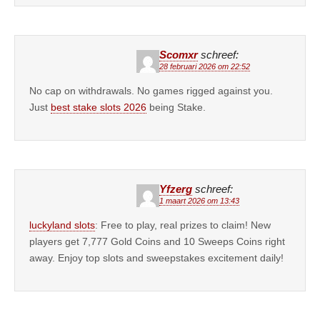
Scomxr
schreef:
28 februari 2026 om 22:52
No cap on withdrawals. No games rigged against you.
Just
best stake slots 2026
being Stake.
Yfzerg
schreef:
1 maart 2026 om 13:43
luckyland slots
: Free to play, real prizes to claim! New
players get 7,777 Gold Coins and 10 Sweeps Coins right
away. Enjoy top slots and sweepstakes excitement daily!