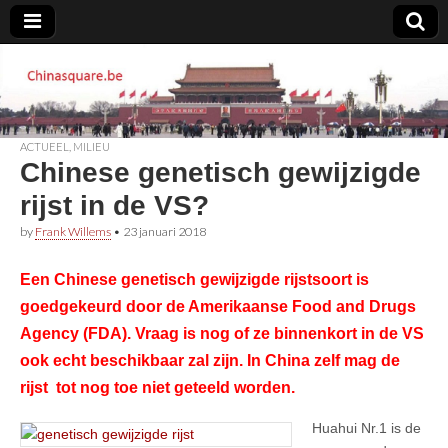
Chinasquare.be
ACTUEEL
,
MILIEU
Chinese genetisch gewijzigde
rijst in de VS?
by
Frank Willems
•
23 januari 2018
Een Chinese genetisch gewijzigde rijstsoort is
goedgekeurd door de Amerikaanse Food and Drugs
Agency (FDA). Vraag is nog of ze binnenkort in de VS
ook echt beschikbaar zal zijn. In China zelf mag de
rijst tot nog toe niet geteeld worden.
Huahui Nr.1 is de