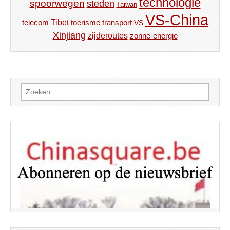
technologie
spoorwegen
steden
Taiwan
VS-China
Tibet
toerisme
transport
telecom
VS
Xinjiang
zijderoutes
zonne-energie
Zoeken
naar: