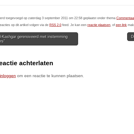
l werd toegevoegd op zaterdag 3 september 2011 om 22:58 geplaatst onder thema
Commentaa
eacties op dit artikel volgen via de
RSS 2.0
feed. Je kan een
reactie plaatsen
, of
een link
make
-Kashgar gerenoveerd met instemming
D
rs”
ion
eactie achterlaten
inloggen
om een reactie te kunnen plaatsen.