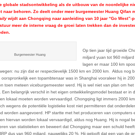
e globale stadsontwikkeling als de uitbouw van de noordelijke 
ot naar behoren. Zo deelt onder meer burgemeester Huang Qifan me
aily
wijdt aan Chongqing naar aanleiding van 10 jaar “Go West”-pol
tuur meer de interne vraag de groei laten trekken dan de investe
eden.
Op tien jaar tijd groeide 
Burgemeester Huang
miljard yuan tot 960 miljar
lagen er maar 100 km spo
wegen: nu zijn dat er respectievelijk 1500 km en 2000 km. Aldus nog
e oorspronkelijk een topambtenaar was in Shanghai vooraleer hij in 200
n toen meteen viceburgemeester werd. Hij is wel niet van plan om he
. Een belangrijk verschil in het eigen ontwikkelingsmodel bestaat er in 
en lokaal moeten worden vervaardigd. Chongqing ligt immers 2000 km 
ich wegens de potentiële logistieke kost niet permitteren dat onderdelen
nd worden aangevoerd. HP startte met het produceren van computers 
en hiervan worden lokaal vervaardigd, aldus nog Huang. Hij is nogal be
teren van statistieken en beweert dat Chongqing maar een schuld heeft
s BRP dus van 960 miljard, nauwelijks 20 %. Hij gelooft dat een van de 