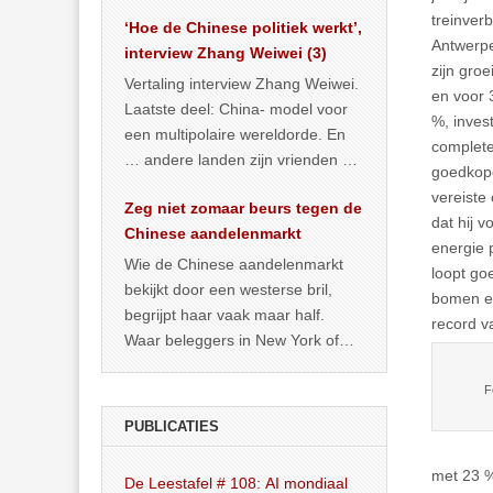
het land dan maar? ‘Dat
treinver
‘Hoe de Chinese politiek werkt’,
… >> lees meer
Antwerpe
interview Zhang Weiwei (3)
zijn gro
Vertaling interview Zhang Weiwei.
en voor 
Laatste deel: China- model voor
%, inves
een multipolaire wereldorde. En
complete
… andere landen zijn vrienden of
goedkope
kunnen het worden.
vereiste
Zeg niet zomaar beurs tegen de
dat hij 
Chinese aandelenmarkt
energie 
Wie de Chinese aandelenmarkt
loopt go
bekijkt door een westerse bril,
bomen en
begrijpt haar vaak maar half.
record v
Waar beleggers in New York of
Londen vooral kijken naar winst,
… >> lees meer
F
PUBLICATIES
met 23 %
De Leestafel # 108: AI mondiaal