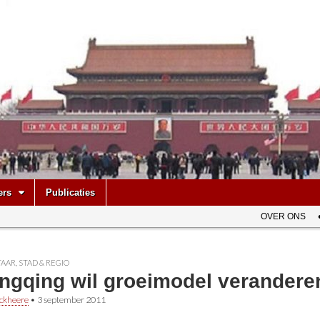
be
ers
Publicaties
OVER ONS
AAR
,
STAD & REGIO
ngqing wil groeimodel verandere
ckheere
•
3 september 2011