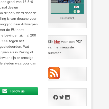
een groei van 16,5 %.
inal design
an dit park werd door de
lling is van douane voor
Screenshot
Chongqing naar Antwerpen
met de EU heeft
ne bevinden zich al 200
00.000 tegen het
Klik
hier
voor een PDF
afgestudeerden. Wat
van het nieuwste
ijven als in Peking of
nummer
waar zijn er ernstige
lde steden waarvoor dan
Follow us
Facebook
Twitter
LinkedIn