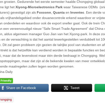
en groeien. Gedurende het eerste semester haalde Chongqing globaal 
one ligt het
Xiyong-Microelectronics Park
waar Taiwanese ODMs (orig
urers) gevestigd zijn als
Foxconn
,
Quanta
en
Inventec
. Een derde v
 als vrijhandelsgebied onder douanecontrole erkend waardoor er vrijste
an onderdelen en waardoor ook de export sneller gaat. Ook de trein 
an een vereenvoudigd nieuw “Safe Smart Trade Agreement” dat China 
en, aldus algemeen manager Guo Jian van het Xiyong-park. In deze zo
n en de verwachting is dat het aantal tewerkgestelden verdubbelt tot 1
e. Dit zal geen probleem zijn gezien de talrijke pool van studenten en 
ntrekt is dat hetzelfde kan verdiend worden in bepaalde functies en bedr
, maar dat de levenskost maar één derde bedraagt in Chongqing. Welis
opstoppingen, maar dat zijn al de bekende kwalen van meer ontwikke
sende maatregelen zullen tegen worden genomen.
ina Daily
Share on Facebook
Tweet
hongqing