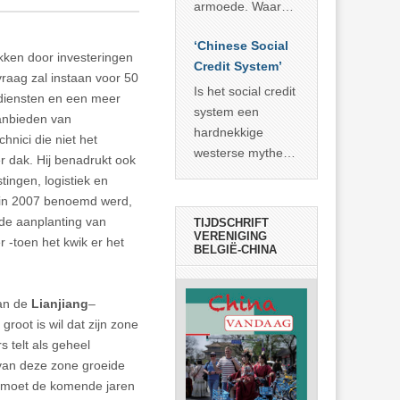
economisch
econoom Michael
armoede. Waar
wonder
Roberts. Het laat
China er de
zien dat
‘Chinese Social
voorbije veertig
okken door investeringen
… >> lees meer
Credit System’
jaar in slaagde
vraag zal instaan voor 50
meer dan 800
Is het social credit
 diensten en een meer
miljoen mensen
system een
anbieden van
uit de armoede
hardnekkige
nici die niet het
… >> lees meer
westerse mythe of
r dak. Hij benadrukt ook
de dagelijkse
tingen, logistiek en
realiteit in China?
e in 2007 benoemd werd,
de aanplanting van
TIJDSCHRIFT
VERENIGING
-toen het kwik er het
BELGIË-CHINA
van de
Lianjiang
–
root is wil dat zijn zone
 telt als geheel
van deze zone groeide
t moet de komende jaren