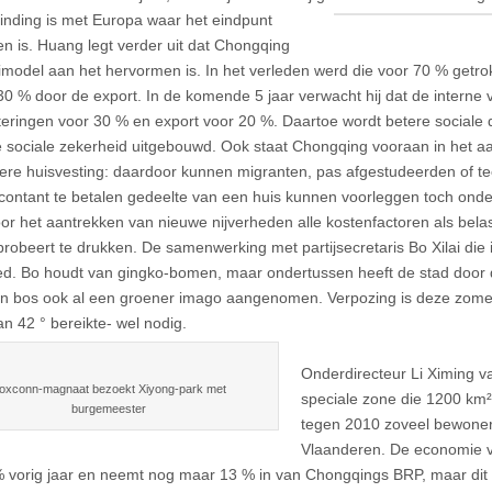
binding is met Europa waar het
eindpunt
n is. Huang legt verder uit dat Chongqing
eimodel aan het hervormen is. In het verleden werd die voor 70 % getr
30 % door de export. In de komende 5 jaar verwacht hij dat de interne 
teringen voor 30 % en export voor 20 %. Daartoe wordt betere sociale
 sociale zekerheid uitgebouwd. Ook staat Chongqing vooraan in het a
re huisvesting: daardoor kunnen migranten, pas afgestudeerden of tech
 contant te betalen gedeelte van een huis kunnen voorleggen toch onde
voor het aantrekken van nieuwe nijverheden alle kostenfactoren als belas
probeert te drukken. De samenwerking met partijsecretaris Bo Xilai di
ed. Bo houdt van gingko-bomen, maar ondertussen heeft de stad door 
 bos ook al een groener imago aangenomen. Verpozing is deze zomer 
an 42 ° bereikte- wel nodig.
Onderdirecteur Li Ximing 
oxconn-magnaat bezoekt Xiyong-park met
speciale zone die 1200 km² g
burgemeester
tegen 2010 zoveel bewoners
Vlaanderen. De economie 
 vorig jaar en neemt nog maar 13 % in van Chongqings BRP, maar di