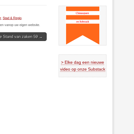
r
,
Stad & Regio
.
n vanop uw eigen website.
e Stand van zaken 59 →
> Elke dag een nieuwe
video op onze Substack