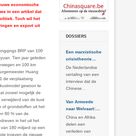
nieuwe economische
e in een artikel dat
itiek. Toch wil het
ringen en export uit
DOSSIERS
Chongqings BRP van 100
Een marxistische
d yuan. Tien jaar geleden
crisistheorie
orwegen en 100 km
voor vandaag
De Nederlandse
 burgemeester Huang
vertaling van een
1 de verplaatsing
interview dat de
t kustmodel gewoon te
Chinese
dat zoveel mogelijk de
Academie voor
verwijderd van de kust
Van Armoede
Sociale
 of grondstoffen uit het
naar Welvaart:
Wetenschappen
en 80 % van de
Wat Afrika kan
afnam van de
China en Afrika
dreven in het uit het
leren van
Britse
delen een
 van 180 miljard op een
China’s
marxistische
verleden van
grote troeven de nieuwe