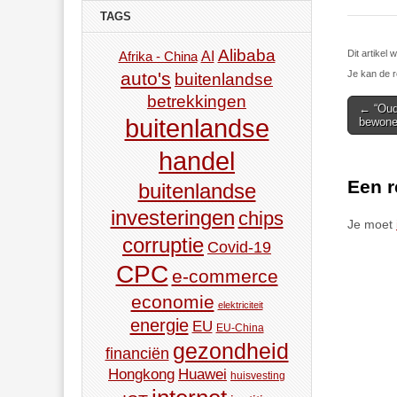
TAGS
Alibaba
AI
Dit artike
Afrika - China
auto's
Je kan de r
buitenlandse
betrekkingen
Post
← “Oud
buitenlandse
bewone
navigat
handel
Een r
buitenlandse
investeringen
chips
Je moet
corruptie
Covid-19
CPC
e-commerce
economie
elektriciteit
energie
EU
EU-China
gezondheid
financiën
Hongkong
Huawei
huisvesting