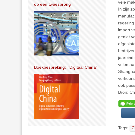
vele mal
op een tweesprong
In zijn z
manufact
regering
import v
geniet v
afgeslot
bedrijve
jaareind
velen aa
Boekbespreking: ‘Digitaal China’
Shanghai
verkeers
ook pas
Bron: Ch
Tags:
C