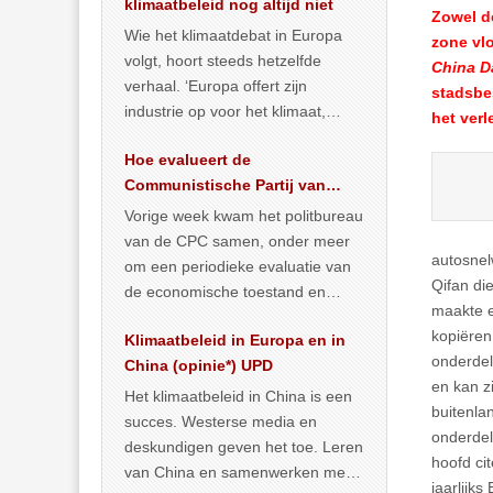
klimaatbeleid nog altijd niet
Zowel d
Wie het klimaatdebat in Europa
zone vl
volgt, hoort steeds hetzelfde
China D
verhaal. ‘Europa offert zijn
stadsbes
industrie op voor het klimaat,
het verl
terwijl China onder het mom van
Hoe evalueert de
vergroening
… >> lees meer
Communistische Partij van
China de economische
Vorige week kwam het politbureau
situatie?
van de CPC samen, onder meer
autosnel
om een periodieke evaluatie van
Qifan di
de economische toestand en
maakte e
politiek te maken. We
kopiëren
Klimaatbeleid in Europa en in
publiceerden
… >> lees meer
onderdel
China (opinie*) UPD
en kan z
Het klimaatbeleid in China is een
buitenla
succes. Westerse media en
onderdel
deskundigen geven het toe. Leren
hoofd ci
van China en samenwerken met
jaarlijk