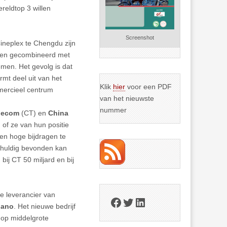
reldtop 3 willen
Screenshot
Cineplex te Chengdu zijn
den gecombineerd met
emen. Het gevolg is dat
rmt deel uit van het
Klik
hier
voor een PDF
mercieel centrum
van het nieuwste
nummer
elecom
(CT) en
China
of ze van hun positie
en hoge bijdragen te
chuldig bevonden kan
ij CT 50 miljard en bij
e leverancier van
Facebook
Twitter
LinkedIn
nano
. Het nieuwe bedrijf
 op middelgrote