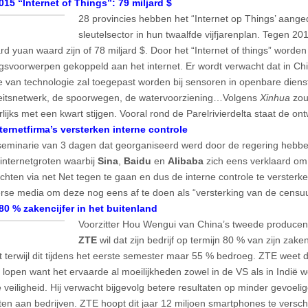
15 “Internet of Things”: 79 miljard $
28 provincies hebben het “Internet op Things’ aange
sleutelsector in hun twaalfde vijfjarenplan. Tegen 20
rd yuan waard zijn of 78 miljard $. Door het “Internet of things” worden
svoorwerpen gekoppeld aan het internet. Er wordt verwacht dat in Ch
e van technologie zal toegepast worden bij sensoren in openbare diens
iteitsnetwerk, de spoorwegen, de watervoorziening…Volgens
Xinhua
zou
rlijks met een kwart stijgen. Vooral rond de Parelrivierdelta staat de ont
ternetfirma’s versterken interne controle
eminarie van 3 dagen dat georganiseerd werd door de regering hebb
internetgroten waarbij
Sina
,
Baidu
en
Alibaba
zich eens verklaard om
chten via net Net tegen te gaan en dus de interne controle te versterk
rse media om deze nog eens af te doen als “versterking van de censuu
80 % zakencijfer in het buitenland
Voorzitter Hou Wengui van China’s tweede producen
ZTE
wil dat zijn bedrijf op termijn 80 % van zijn zaken
t terwijl dit tijdens het eerste semester maar 55 % bedroeg. ZTE weet da
l lopen want het ervaarde al moeilijkheden zowel in de VS als in Indië
e veiligheid. Hij verwacht bijgevolg betere resultaten op minder gevoel
ten aan bedrijven. ZTE hoopt dit jaar 12 miljoen smartphones te versc