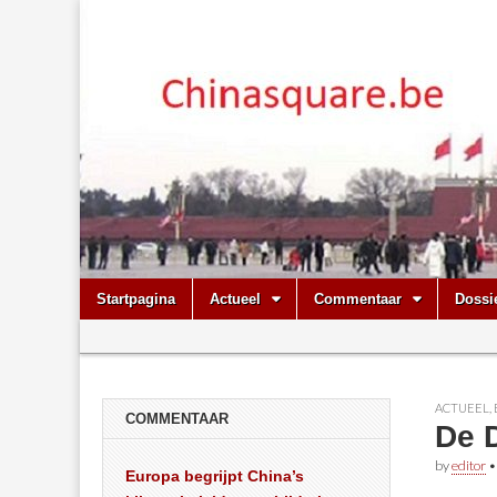
Chinasquare.
Skip
Main
Startpagina
Actueel
Commentaar
Dossi
to
menu
Sub
content
menu
ACTUEEL
,
COMMENTAAR
De D
by
editor
Europa begrijpt China’s