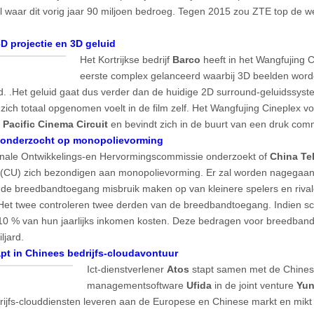
al waar dit vorig jaar 90 miljoen bedroeg. Tegen 2015 zou ZTE top de we
.
D projectie en 3D geluid
Het Kortrijkse bedrijf
Barco
heeft in het Wangfujing 
eerste complex gelanceerd waarbij 3D beelden wor
d. .Het geluid gaat dus verder dan de huidige 2D surround-geluidssyst
 zich totaal opgenomen voelt in de film zelf. Het Wangfujing Cineplex vo
Pacific Cinema Circuit
en bevindt zich in de buurt van een druk com
s onderzocht op monopolievorming
nale Ontwikkelings-en Hervormingscommissie onderzoekt of
China T
(CU) zich bezondigen aan monopolievorming. Er zal worden nagegaan 
nde breedbandtoegang misbruik maken op van kleinere spelers en rival
Het twee controleren twee derden van de breedbandtoegang. Indien s
10 % van hun jaarlijks inkomen kosten. Deze bedragen voor breedband b
ljard.
apt in Chinees bedrijfs-cloudavontuur
Ict-dienstverlener
Atos
stapt samen met de Chines
managementsoftware
Ufida
in de joint venture
Yu
rijfs-clouddiensten leveren aan de Europese en Chinese markt en mikt