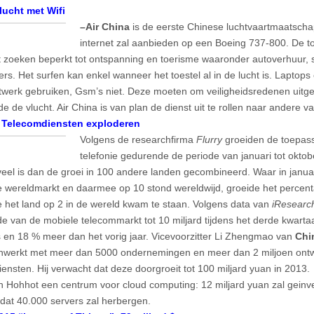
lucht met Wifi
–Air China
is de eerste Chinese luchtvaartmaatscha
internet zal aanbieden op een Boeing 737-800. De toe
 zoeken beperkt tot ontspanning en toerisme waaronder autoverhuur, 
rs. Het surfen kan enkel wanneer het toestel al in de lucht is. Laptops
twerk gebruiken, Gsm’s niet. Deze moeten om veiligheidsredenen uitge
 de vlucht. Air China is van plan de dienst uit te rollen naar andere va
 Telecomdiensten exploderen
Volgens de researchfirma
Flurry
groeiden de toepas
telefonie gedurende de periode van januari tot okto
veel is dan de groei in 100 andere landen gecombineerd. Waar in januar
 wereldmarkt en daarmee op 10 stond wereldwijd, groeide het percenta
het land op 2 in de wereld kwam te staan. Volgens data van
iResearc
e van de mobiele telecommarkt tot 10 miljard tijdens het derde kwarta
s en 18 % meer dan het vorig jaar. Vicevoorzitter Li Zhengmao van
Chi
nwerkt met meer dan 5000 ondernemingen en meer dan 2 miljoen ontw
iensten. Hij verwacht dat deze doorgroeit tot 100 miljard yuan in 2013
n Hohhot een centrum voor cloud computing: 12 miljard yuan zal geinv
dat 40.000 servers zal herbergen.