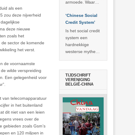
economisch
econoom Michael
armoede. Waar
wonder
duid als een
Roberts. Het laat
China er de
15 zou deze nijverheid
zien dat
‘Chinese Social
voorbije veertig
 dagelijkse
… >> lees meer
Credit System’
jaar in slaagde
ina deze nieuwe
meer dan 800
Is het social credit
ten zoals het
miljoen mensen
system een
 de sector de komende
uit de armoede
hardnekkige
wikkeling het verst.
… >> lees meer
westerse mythe of
de dagelijkse
en de voornaamste
realiteit in China?
 de wilde verspreiding
TIJDSCHRIFT
en. Een gelegenheid voor
VERENIGING
r”.
BELGIË-CHINA
t van telecomapparatuur
cijfer in het buitenland
t dit niet van een leien
 wegens vrees over de
ige gebieden zoals Gsm’s
hepen en 120 miljoen in