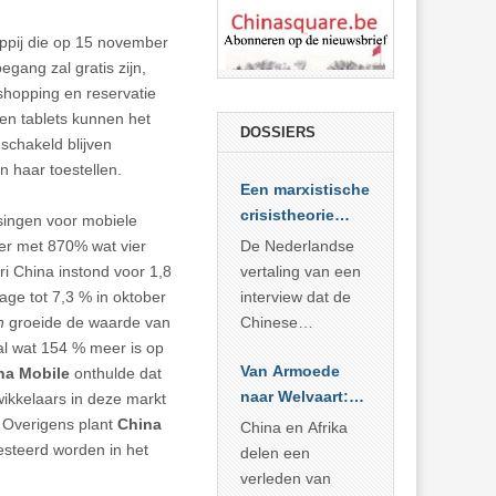
ppij die op 15 november
gang zal gratis zijn,
shopping en reservatie
 en tablets kunnen het
DOSSIERS
schakeld blijven
n haar toestellen.
Een marxistische
crisistheorie
singen voor mobiele
voor vandaag
ber met 870% wat vier
De Nederlandse
i China instond voor 1,8
vertaling van een
ge tot 7,3 % in oktober
interview dat de
h
groeide de waarde van
Chinese
al wat 154 % meer is op
Academie voor
Van Armoede
na Mobile
onthulde dat
Sociale
naar Welvaart:
ikkelaars in deze markt
Wetenschappen
Wat Afrika kan
. Overigens plant
China
afnam van de
China en Afrika
leren van
esteerd worden in het
Britse
delen een
China’s
marxistische
verleden van