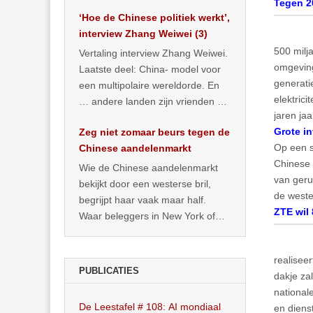
het land dan maar? ‘Dat
Tegen 20
‘Hoe de Chinese politiek werkt’,
… >> lees meer
interview Zhang Weiwei (3)
500 milja
Vertaling interview Zhang Weiwei.
omgeving
Laatste deel: China- model voor
generati
een multipolaire wereldorde. En
elektric
… andere landen zijn vrienden of
jaren jaa
kunnen het worden.
Grote in
Zeg niet zomaar beurs tegen de
Op een s
Chinese aandelenmarkt
Chinese 
Wie de Chinese aandelenmarkt
van geru
bekijkt door een westerse bril,
de weste
begrijpt haar vaak maar half.
ZTE wil 
Waar beleggers in New York of
Londen vooral kijken naar winst,
… >> lees meer
realiseer
PUBLICATIES
dakje za
national
De Leestafel # 108: AI mondiaal
en diens