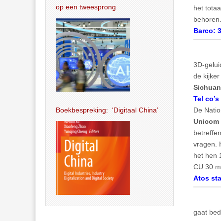
op een tweesprong
het tota
behoren
Barco: 3
3D-gelui
de kijker
Sichuan 
Tel co’
Boekbespreking: ‘Digitaal China’
De Natio
Unicom
betreffe
vragen. 
het hen 
CU 30 mi
Atos st
gaat bed