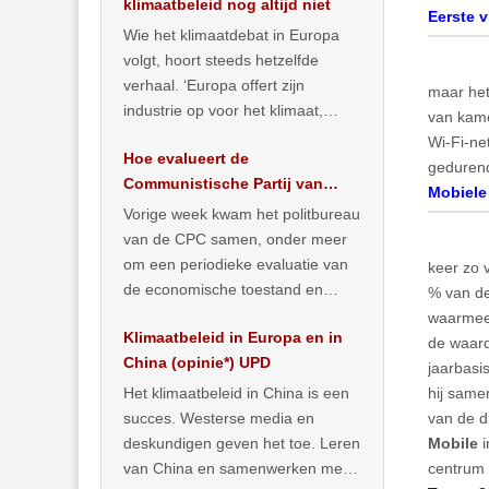
klimaatbeleid nog altijd niet
Eerste v
Wie het klimaatdebat in Europa
volgt, hoort steeds hetzelfde
verhaal. ‘Europa offert zijn
maar het
industrie op voor het klimaat,
van kame
terwijl China onder het mom van
Wi-Fi-ne
Hoe evalueert de
vergroening
… >> lees meer
gedurende
Communistische Partij van
Mobiele
China de economische
Vorige week kwam het politbureau
situatie?
van de CPC samen, onder meer
om een periodieke evaluatie van
keer zo 
de economische toestand en
% van de
politiek te maken. We
waarmee 
Klimaatbeleid in Europa en in
publiceerden
… >> lees meer
de waard
China (opinie*) UPD
jaarbasi
Het klimaatbeleid in China is een
hij same
succes. Westerse media en
van de d
deskundigen geven het toe. Leren
Mobile
i
van China en samenwerken met
centrum 