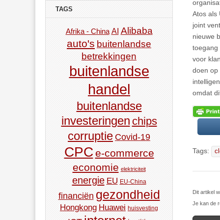
organisa
TAGS
Atos als
joint ve
Alibaba
AI
Afrika - China
nieuwe b
auto's
buitenlandse
toegang 
betrekkingen
voor kla
buitenlandse
doen op 
intellige
handel
omdat di
buitenlandse
investeringen
chips
corruptie
Covid-19
CPC
Tags:
e-commerce
c
economie
elektriciteit
energie
EU
EU-China
gezondheid
Dit artike
financiën
Je kan de r
Hongkong
Huawei
huisvesting