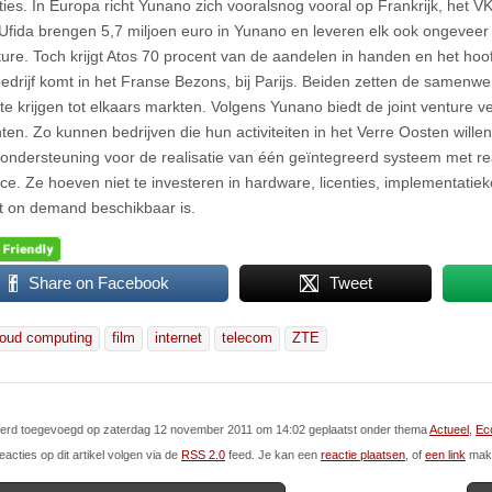
ties. In Europa richt Yunano zich vooralsnog vooral op Frankrijk, het V
 Ufida brengen 5,7 miljoen euro in Yunano en leveren elk ook ongeveer
nture. Toch krijgt Atos 70 procent van de aandelen in handen en het ho
edrijf komt in het Franse Bezons, bij Parijs. Beiden zetten de samenw
te krijgen tot elkaars markten. Volgens Yunano biedt de joint venture v
nten. Zo kunnen bedrijven die hun activiteiten in het Verre Oosten wille
ondersteuning voor de realisatie van één geïntegreerd systeem met re
nce. Ze hoeven niet te investeren in hardware, licenties, implementatiek
t on demand beschikbaar is.
Share on Facebook
Tweet
loud computing
film
internet
telecom
ZTE
l werd toegevoegd op zaterdag 12 november 2011 om 14:02 geplaatst onder thema
Actueel
,
Eco
eacties op dit artikel volgen via de
RSS 2.0
feed. Je kan een
reactie plaatsen
, of
een link
make