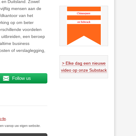
K en Duitsland. Zowel
 vijftig mensen aan de
ofdkantoor van het
erking op om beter
erschillende voordelen
n uitbreiden, een beroep
altime business
osten of verslaglegging,
> Elke dag een nieuwe
video op onze Substack
Follow us
-fin
.
n vanop uw eigen website.