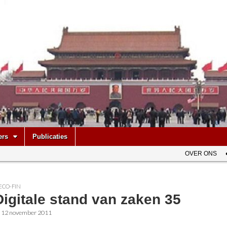
be
ers
Publicaties
OVER ONS
ECO-FIN
igitale stand van zaken 35
•
12 november 2011