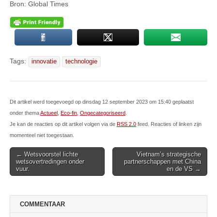
Bron: Global Times
Tags:
innovatie
technologie
Dit artikel werd toegevoegd op dinsdag 12 september 2023 om 15:40 geplaatst
onder thema
Actueel
,
Eco-fin
,
Ongecategoriseerd
.
Je kan de reacties op dit artikel volgen via de
RSS 2.0
feed. Reacties of linken zijn
momenteel niet toegestaan.
Post
← Wetsvoorstel lichte
Vietnam’s strategische
wetsovertredingen onder
partnerschappen met China
navigation
vuur.
en de VS →
COMMENTAAR