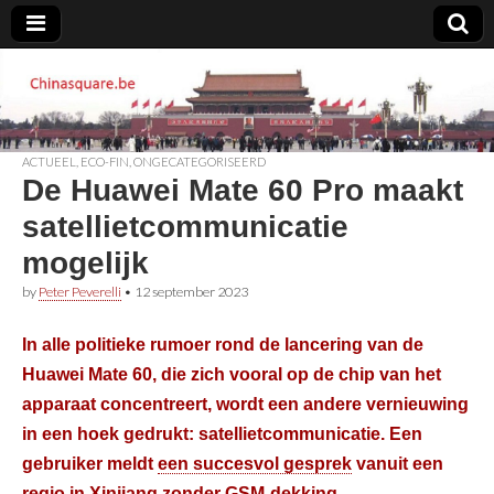
Chinasquare.be
ACTUEEL
,
ECO-FIN
,
ONGECATEGORISEERD
De Huawei Mate 60 Pro maakt
satellietcommunicatie
mogelijk
by
Peter Peverelli
•
12 september 2023
In alle politieke rumoer rond de lancering van de
Huawei Mate 60, die zich vooral op de chip van het
apparaat concentreert, wordt een andere vernieuwing
in een hoek gedrukt: satellietcommunicatie. Een
gebruiker meldt
een succesvol gesprek
vanuit een
regio in Xinjiang zonder GSM-dekking.