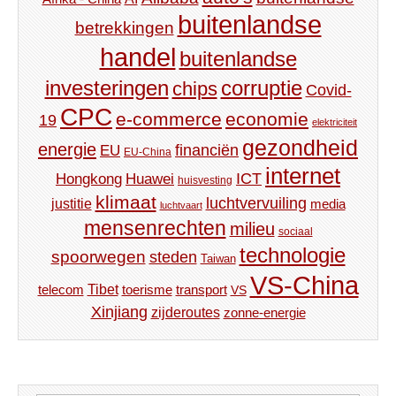
buitenlandse
betrekkingen
handel
buitenlandse
investeringen
corruptie
chips
Covid-
CPC
e-commerce
economie
19
elektriciteit
gezondheid
energie
financiën
EU
EU-China
internet
ICT
Hongkong
Huawei
huisvesting
klimaat
luchtvervuiling
justitie
media
luchtvaart
mensenrechten
milieu
sociaal
technologie
spoorwegen
steden
Taiwan
VS-China
Tibet
toerisme
transport
telecom
VS
Xinjiang
zijderoutes
zonne-energie