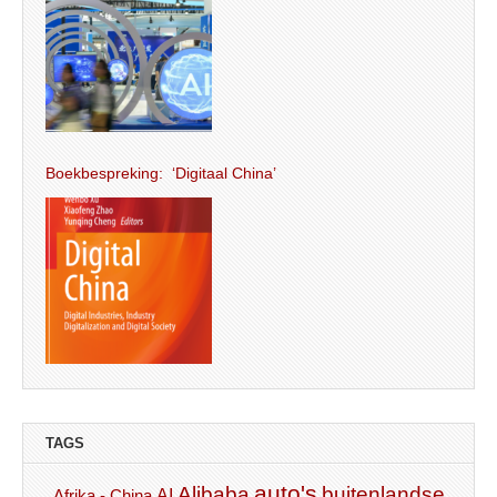
Boekbespreking: ‘Digitaal China’
TAGS
auto's
Alibaba
buitenlandse
AI
Afrika - China