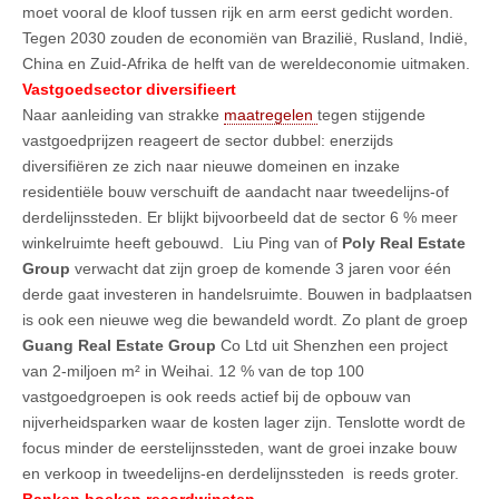
moet vooral de kloof tussen rijk en arm eerst gedicht worden.
Tegen 2030 zouden de economiën van Brazilië, Rusland, Indië,
China en Zuid-Afrika de helft van de wereldeconomie uitmaken.
Vastgoedsector diversifieert
Naar aanleiding van strakke
maatregelen
tegen stijgende
vastgoedprijzen reageert de sector dubbel: enerzijds
diversifiëren ze zich naar nieuwe domeinen en inzake
residentiële bouw verschuift de aandacht naar tweedelijns-of
derdelijnssteden. Er blijkt bijvoorbeeld dat de sector 6 % meer
winkelruimte heeft gebouwd. Liu Ping van of
Poly Real Estate
Group
verwacht dat zijn groep de komende 3 jaren voor één
derde gaat investeren in handelsruimte. Bouwen in badplaatsen
is ook een nieuwe weg die bewandeld wordt. Zo plant de groep
Guang Real Estate Group
Co Ltd uit Shenzhen een project
van 2-miljoen m² in Weihai. 12 % van de top 100
vastgoedgroepen is ook reeds actief bij de opbouw van
nijverheidsparken waar de kosten lager zijn. Tenslotte wordt de
focus minder de eerstelijnssteden, want de groei inzake bouw
en verkoop in tweedelijns-en derdelijnssteden is reeds groter.
Banken boeken recordwinsten