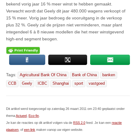
bekend vorig jaar 16 % meer winst te hebben gemaakt.
Verwacht wordt dat Geely dit jaar 480.000 wagens verkoopt of
15 % meer. Vorig jaar bedroeg de vooruitgang in de verkoop
plus 32 %. Geely zal de prijzen niet verminderen, maar plant
integendeel 6 à 8 nieuwe modellen die het meer winstgevend
high-end segment beogen.
Tags:
Agricultural Bank Of China
Bank of China
banken
CCB
Geely
ICBC
Shanghai
sport
vastgoed
Dit artikel werd toegevoegd op zaterdag 26 maart 2011 om 23:40 geplaatst onder
thema
Actueel
,
Eco-fin
.
Je kan de reacties op dit artikel volgen via de
RSS 2.0
feed. Je kan een
reactie
plaatsen
, of
een link
maken vanop uw eigen website.