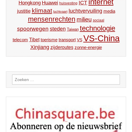
internet
ICT
Hongkong
Huawei
huisvesting
klimaat
luchtvervuiling
justitie
media
luchtvaart
mensenrechten
milieu
sociaal
technologie
spoorwegen
steden
Taiwan
VS-China
Tibet
toerisme
transport
telecom
VS
Xinjiang
zijderoutes
zonne-energie
Zoeken
naar: