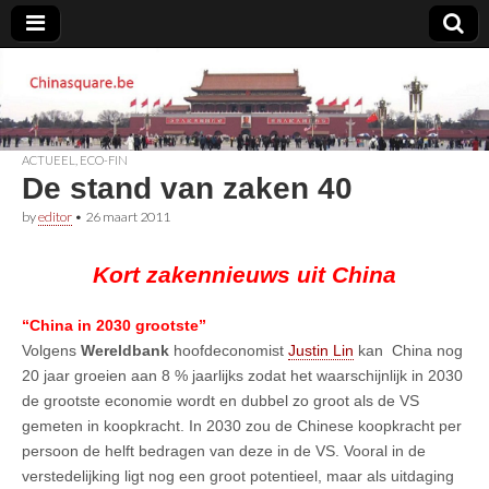
Chinasquare.be
ACTUEEL
,
ECO-FIN
De stand van zaken 40
by
editor
•
26 maart 2011
Kort zakennieuws uit China
“China in 2030 grootste”
Volgens
Wereldbank
hoofdeconomist
Justin Lin
kan China nog
20 jaar groeien aan 8 % jaarlijks zodat het waarschijnlijk in 2030
de grootste economie wordt en dubbel zo groot als de VS
gemeten in koopkracht. In 2030 zou de Chinese koopkracht per
persoon de helft bedragen van deze in de VS. Vooral in de
verstedelijking ligt nog een groot potentieel, maar als uitdaging