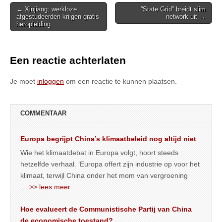
Post
← Xinjiang: werkloze
”State Grid” breidt slim
afgestudeerden krijgen gratis
network uit →
navigation
heropleiding
Een reactie achterlaten
Je moet
inloggen
om een reactie te kunnen plaatsen.
COMMENTAAR
Europa begrijpt China’s klimaatbeleid nog altijd niet
Wie het klimaatdebat in Europa volgt, hoort steeds
hetzelfde verhaal. ‘Europa offert zijn industrie op voor het
klimaat, terwijl China onder het mom van vergroening
… >> lees meer
Hoe evalueert de Communistische Partij van China
de economische toestand?