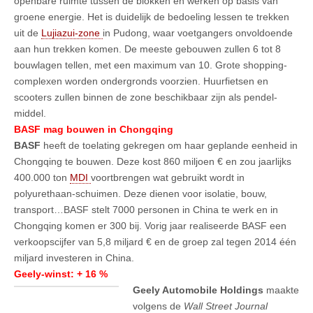
openbare ruimte tussen de blokken en werken op basis van
groene energie. Het is duidelijk de bedoeling lessen te trekken
uit de
Lujiazui-zone
in Pudong, waar voetgangers onvoldoende
aan hun trekken komen. De meeste gebouwen zullen 6 tot 8
bouwlagen tellen, met een maximum van 10. Grote shopping-
complexen worden ondergronds voorzien. Huurfietsen en
scooters zullen binnen de zone beschikbaar zijn als pendel-
middel.
BASF mag bouwen in Chongqing
BASF
heeft de toelating gekregen om haar geplande eenheid in
Chongqing te bouwen. Deze kost 860 miljoen € en zou jaarlijks
400.000 ton
MDI
voortbrengen wat gebruikt wordt in
polyurethaan-schuimen. Deze dienen voor isolatie, bouw,
transport…BASF stelt 7000 personen in China te werk en in
Chongqing komen er 300 bij. Vorig jaar realiseerde BASF een
verkoopscijfer van 5,8 miljard € en de groep zal tegen 2014 één
miljard investeren in China.
Geely-winst: + 16 %
Geely Automobile Holdings
maakte
volgens de
Wall Street Journal