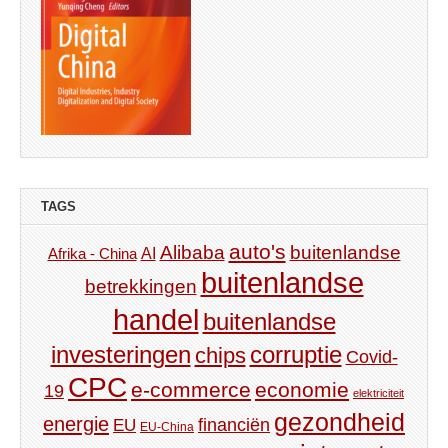
TAGS
auto's
Alibaba
buitenlandse
AI
Afrika - China
buitenlandse
betrekkingen
handel
buitenlandse
investeringen
corruptie
chips
Covid-
CPC
e-commerce
economie
19
elektriciteit
gezondheid
energie
financiën
EU
EU-China