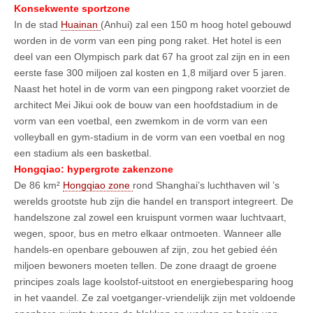
Konsekwente sportzone
In de stad
Huainan
(Anhui) zal een 150 m hoog hotel gebouwd
worden in de vorm van een ping pong raket. Het hotel is een
deel van een Olympisch park dat 67 ha groot zal zijn en in een
eerste fase 300 miljoen zal kosten en 1,8 miljard over 5 jaren.
Naast het hotel in de vorm van een pingpong raket voorziet de
architect Mei Jikui ook de bouw van een hoofdstadium in de
vorm van een voetbal, een zwemkom in de vorm van een
volleyball en gym-stadium in de vorm van een voetbal en nog
een stadium als een basketbal.
Hongqiao: hypergrote zakenzone
De 86 km²
Hongqiao zone
rond Shanghai’s luchthaven wil ’s
werelds grootste hub zijn die handel en transport integreert. De
handelszone zal zowel een kruispunt vormen waar luchtvaart,
wegen, spoor, bus en metro elkaar ontmoeten. Wanneer alle
handels-en openbare gebouwen af zijn, zou het gebied één
miljoen bewoners moeten tellen. De zone draagt de groene
principes zoals lage koolstof-uitstoot en energiebesparing hoog
in het vaandel. Ze zal voetganger-vriendelijk zijn met voldoende