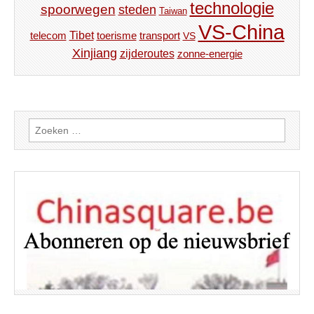
technologie
spoorwegen
steden
Taiwan
VS-China
Tibet
toerisme
transport
telecom
VS
Xinjiang
zijderoutes
zonne-energie
Zoeken
naar: