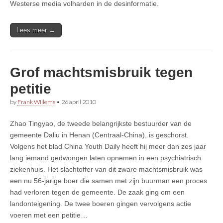
Westerse media volharden in de desinformatie.
Lees meer →
Grof machtsmisbruik tegen
petitie
by
Frank Willems
•
26 april 2010
Zhao Tingyao, de tweede belangrijkste bestuurder van de
gemeente Daliu in Henan (Centraal-China), is geschorst.
Volgens het blad China Youth Daily heeft hij meer dan zes jaar
lang iemand gedwongen laten opnemen in een psychiatrisch
ziekenhuis. Het slachtoffer van dit zware machtsmisbruik was
een nu 56-jarige boer die samen met zijn buurman een proces
had verloren tegen de gemeente. De zaak ging om een
landonteigening. De twee boeren gingen vervolgens actie
voeren met een petitie…