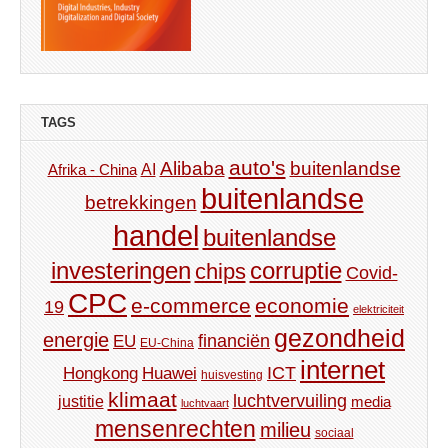
TAGS
auto's
Alibaba
buitenlandse
AI
Afrika - China
buitenlandse
betrekkingen
handel
buitenlandse
investeringen
corruptie
chips
Covid-
CPC
e-commerce
economie
19
elektriciteit
gezondheid
energie
financiën
EU
EU-China
internet
ICT
Hongkong
Huawei
huisvesting
klimaat
luchtvervuiling
justitie
media
luchtvaart
mensenrechten
milieu
sociaal