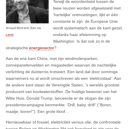
Terwijl de woordentwist tussen de
twee reuzen worden afgewisseld met
‘hartelijke’ ontmoetingen, lijkt er één
constante te zijn: de Europese Unie
wordt systematisch aan de kant gezet,
Arnaud Bertrand (foto via
ondanks haar afstemming op
Lava
)
Washington. Is dat ook zo in de
strategische
energiesector
?
Aan de ene kant China, met zijn windmolenparken,
zonnepanelenvelden en megasteden waarvan de nachtelijke
verlichting de duisternis trotseert. Een land dat door sommige
waarnemers nu al wordt omschreven als een ‘elektrostaat’. Aan
de andere kant staan de Verenigde Staten, ’s werelds grootste
producent van koolwaterstoffen. De huidige bewoner van het
Witte Huis, Donald Trump, lanceerde er de slogan die zijn
presidentscampagne kenmerkte: ‘Drill, baby, drill!’ (“Boren,
maatje, boren!”). Een grote kloof…
Hernieuwbaar of fossiel, elektriciteit versus olie: de confrontatie
tussen Beijing en Washington lijkt ook bepalend te zijn voor de