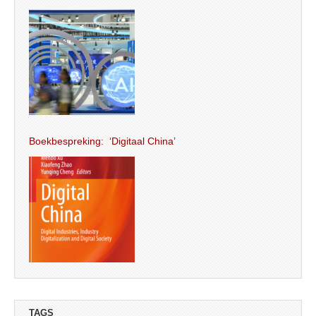
Boekbespreking: ‘Digitaal China’
TAGS