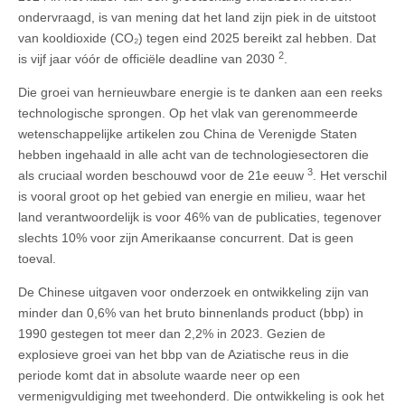
ondervraagd, is van mening dat het land zijn piek in de uitstoot
van kooldioxide (CO₂) tegen eind 2025 bereikt zal hebben. Dat
2
is vijf jaar vóór de officiële deadline van 2030
.
Die groei van hernieuwbare energie is te danken aan een reeks
technologische sprongen. Op het vlak van gerenommeerde
wetenschappelijke artikelen zou China de Verenigde Staten
hebben ingehaald in alle acht van de technologiesectoren die
3
als cruciaal worden beschouwd voor de 21e eeuw
. Het verschil
is vooral groot op het gebied van energie en milieu, waar het
land verantwoordelijk is voor 46% van de publicaties, tegenover
slechts 10% voor zijn Amerikaanse concurrent. Dat is geen
toeval.
De Chinese uitgaven voor onderzoek en ontwikkeling zijn van
minder dan 0,6% van het bruto binnenlands product (bbp) in
1990 gestegen tot meer dan 2,2% in 2023. Gezien de
explosieve groei van het bbp van de Aziatische reus in die
periode komt dat in absolute waarde neer op een
vermenigvuldiging met tweehonderd. Die ontwikkeling is ook het