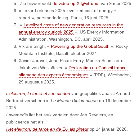
Zie bijvoorbeeld
de video op X @vitrupo
, van 9 mei 2025.
« Lazard releases 2025 levelized cost of energy +
report », persmededeling, Parijs, 16 juni 2025.
«
Levelized costs of new generation resources in the
annual energy outlook 2025
», US Energy Information
Administration, Washington, DC, april 2025.
Vikram Singh, «
Powering up the Global South
», Rocky
Mountain Institute, Basalt, oktober 2024.
Xavier Jaravel, Jean Pisani-Ferry, Monika Schnitzer et
Jakob von Weizsäcker, «
Déclaration du Conseil franco-
allemand des experts économiques
» (PDF), Wiesbaden,
29 augustus 2025.
L’électron, la farce et son dindon
van geopolitiek analist Arnaud
Bertrand verscheen in
Le Monde Diplomatique
op 16 december
2025.
Lavamedia
liet het stuk vertalen door Jan Reyniers, en
publiceerde het als
Het elektron, de farce en de EU als pineut
op 14 januari 2026.