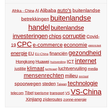
auto's
Alibaba
buitenlandse
AI
Afrika - China
buitenlandse
betrekkingen
handel
buitenlandse
investeringen
corruptie
chips
Covid-
CPC
e-commerce
economie
19
elektriciteit
gezondheid
energie
financiën
EU
EU-China
internet
ICT
Hongkong
Huawei
huisvesting
klimaat
luchtvervuiling
justitie
media
luchtvaart
mensenrechten
milieu
sociaal
technologie
spoorwegen
steden
Taiwan
VS-China
Tibet
toerisme
transport
telecom
VS
Xinjiang
zijderoutes
zonne-energie