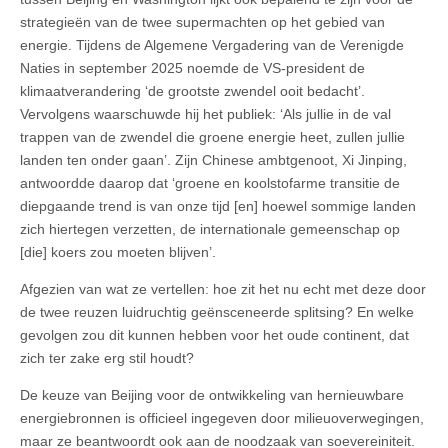
strategieën van de twee supermachten op het gebied van
energie. Tijdens de Algemene Vergadering van de Verenigde
Naties in september 2025 noemde de VS-president de
klimaatverandering ‘de grootste zwendel ooit bedacht’.
Vervolgens waarschuwde hij het publiek: ‘Als jullie in de val
trappen van de zwendel die groene energie heet, zullen jullie
landen ten onder gaan’. Zijn Chinese ambtgenoot, Xi Jinping,
antwoordde daarop dat ‘groene en koolstofarme transitie de
diepgaande trend is van onze tijd [en] hoewel sommige landen
zich hiertegen verzetten, de internationale gemeenschap op
[die] koers zou moeten blijven’.
Afgezien van wat ze vertellen: hoe zit het nu echt met deze door
de twee reuzen luidruchtig geënsceneerde splitsing? En welke
gevolgen zou dit kunnen hebben voor het oude continent, dat
zich ter zake erg stil houdt?
De keuze van Beijing voor de ontwikkeling van hernieuwbare
energiebronnen is officieel ingegeven door milieuoverwegingen,
maar ze beantwoordt ook aan de noodzaak van soevereiniteit.