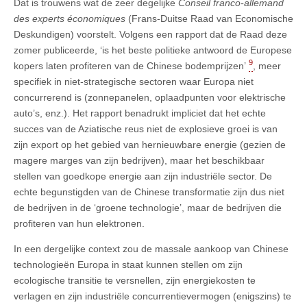
Dat is trouwens wat de zeer degelijke
Conseil franco-allemand
des experts économiques
(Frans-Duitse Raad van Economische
Deskundigen) voorstelt. Volgens een rapport dat de Raad deze
zomer publiceerde, ‘is het beste politieke antwoord de Europese
9
kopers laten profiteren van de Chinese bodemprijzen’
, meer
specifiek in niet-strategische sectoren waar Europa niet
concurrerend is (zonnepanelen, oplaadpunten voor elektrische
auto’s, enz.). Het rapport benadrukt impliciet dat het echte
succes van de Aziatische reus niet de explosieve groei is van
zijn export op het gebied van hernieuwbare energie (gezien de
magere marges van zijn bedrijven), maar het beschikbaar
stellen van goedkope energie aan zijn industriële sector. De
echte begunstigden van de Chinese transformatie zijn dus niet
de bedrijven in de ‘groene technologie’, maar de bedrijven die
profiteren van hun elektronen.
In een dergelijke context zou de massale aankoop van Chinese
technologieën Europa in staat kunnen stellen om zijn
ecologische transitie te versnellen, zijn energiekosten te
verlagen en zijn industriële concurrentievermogen (enigszins) te