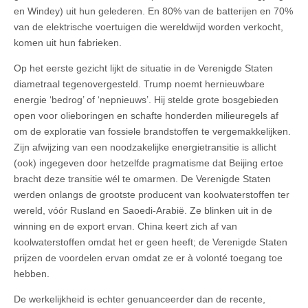
en Windey) uit hun gelederen. En 80% van de batterijen en 70%
van de elektrische voertuigen die wereldwijd worden verkocht,
komen uit hun fabrieken.
Op het eerste gezicht lijkt de situatie in de Verenigde Staten
diametraal tegenovergesteld. Trump noemt hernieuwbare
energie ‘bedrog’ of ‘nepnieuws’. Hij stelde grote bosgebieden
open voor olieboringen en schafte honderden milieuregels af
om de exploratie van fossiele brandstoffen te vergemakkelijken.
Zijn afwijzing van een noodzakelijke energietransitie is allicht
(ook) ingegeven door hetzelfde pragmatisme dat Beijing ertoe
bracht deze transitie wél te omarmen. De Verenigde Staten
werden onlangs de grootste producent van koolwaterstoffen ter
wereld, vóór Rusland en Saoedi-Arabië. Ze blinken uit in de
winning en de export ervan. China keert zich af van
koolwaterstoffen omdat het er geen heeft; de Verenigde Staten
prijzen de voordelen ervan omdat ze er à volonté toegang toe
hebben.
De werkelijkheid is echter genuanceerder dan de recente,