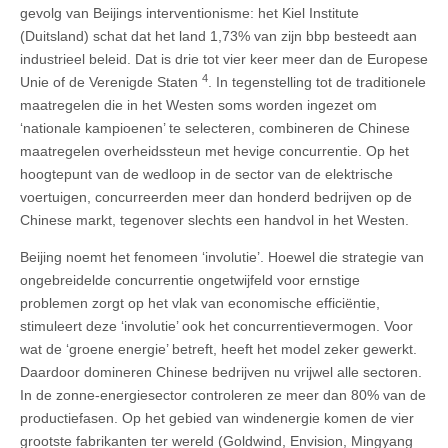
gevolg van Beijings interventionisme: het Kiel Institute
(Duitsland) schat dat het land 1,73% van zijn bbp besteedt aan
industrieel beleid. Dat is drie tot vier keer meer dan de Europese
4
Unie of de Verenigde Staten
. In tegenstelling tot de traditionele
maatregelen die in het Westen soms worden ingezet om
‘nationale kampioenen’ te selecteren, combineren de Chinese
maatregelen overheidssteun met hevige concurrentie. Op het
hoogtepunt van de wedloop in de sector van de elektrische
voertuigen, concurreerden meer dan honderd bedrijven op de
Chinese markt, tegenover slechts een handvol in het Westen.
Beijing noemt het fenomeen ‘involutie’. Hoewel die strategie van
ongebreidelde concurrentie ongetwijfeld voor ernstige
problemen zorgt op het vlak van economische efficiëntie,
stimuleert deze ‘involutie’ ook het concurrentievermogen. Voor
wat de ‘groene energie’ betreft, heeft het model zeker gewerkt.
Daardoor domineren Chinese bedrijven nu vrijwel alle sectoren.
In de zonne-energiesector controleren ze meer dan 80% van de
productiefasen. Op het gebied van windenergie komen de vier
grootste fabrikanten ter wereld (Goldwind, Envision, Mingyang