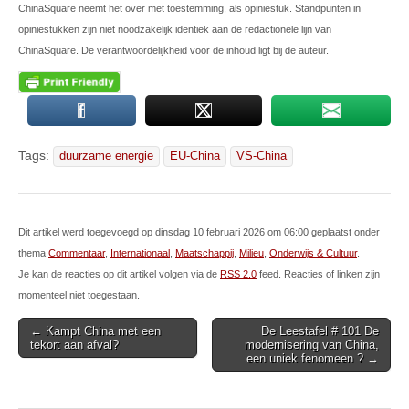
ChinaSquare neemt het over met toestemming, als opiniestuk. Standpunten in
opiniestukken zijn niet noodzakelijk identiek aan de redactionele lijn van
ChinaSquare. De verantwoordelijkheid voor de inhoud ligt bij de auteur.
Tags:
duurzame energie
EU-China
VS-China
Dit artikel werd toegevoegd op dinsdag 10 februari 2026 om 06:00 geplaatst onder
thema
Commentaar
,
Internationaal
,
Maatschappij
,
Milieu
,
Onderwijs & Cultuur
.
Je kan de reacties op dit artikel volgen via de
RSS 2.0
feed. Reacties of linken zijn
momenteel niet toegestaan.
Post
← Kampt China met een
De Leestafel # 101 De
tekort aan afval?
modernisering van China,
navigation
een uniek fenomeen ? →