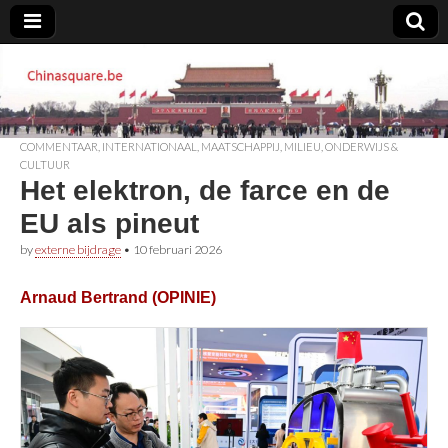
Chinasquare.be
COMMENTAAR
,
INTERNATIONAAL
,
MAATSCHAPPIJ
,
MILIEU
,
ONDERWIJS &
CULTUUR
Het elektron, de farce en de
EU als pineut
by
externe bijdrage
•
10 februari 2026
Arnaud Bertrand (OPINIE)