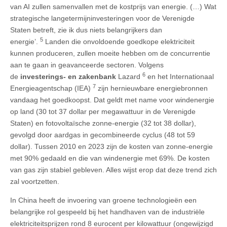
van AI zullen samenvallen met de kostprijs van energie. (…) Wat
strategische langetermijninvesteringen voor de Verenigde
Staten betreft, zie ik dus niets belangrijkers dan
5
energie’.
Landen die onvoldoende goedkope elektriciteit
kunnen produceren, zullen moeite hebben om de concurrentie
aan te gaan in geavanceerde sectoren. Volgens
6
de
investerings- en zakenbank
Lazard
en het Internationaal
7
Energieagentschap (IEA)
zijn hernieuwbare energiebronnen
vandaag het goedkoopst. Dat geldt met name voor windenergie
op land (30 tot 37 dollar per megawattuur in de Verenigde
Staten) en fotovoltaïsche zonne-energie (32 tot 38 dollar),
gevolgd door aardgas in gecombineerde cyclus (48 tot 59
dollar). Tussen 2010 en 2023 zijn de kosten van zonne-energie
met 90% gedaald en die van windenergie met 69%. De kosten
van gas zijn stabiel gebleven. Alles wijst erop dat deze trend zich
zal voortzetten.
In China heeft de invoering van groene technologieën een
belangrijke rol gespeeld bij het handhaven van de industriële
elektriciteitsprijzen rond 8 eurocent per kilowattuur (ongewijzigd