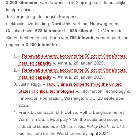
3.200 kilometer
, van de woestijn in Xinjiang naar de oostelijke
kustprovincies.
Ter vergelijking: de langste Europese
elektriciteitsverbinding,
NordLink
, verbindt Noorwegen en
Duitsland over
623 kilometer
bij
525 kilovolt
. De Verenigde
Staten hebben enkele lijnen van
765 kilovolt
, samen goed voor
ongeveer
3.200 kilometer
.
«
Renewable energy accounts for 56 pct of China’s total
installed capacity
», Xinhua, 28 januari 2025.
«
Renewable energy accounts for 56 pct of China’s total
installed capacity
», Xinhua, 28 januari 2025.
Justin Riggi, «
How China is outperforming the United
States in critical technologies
», Information Technology &
Innovation Foundation, Washington, DC, 23 september
2025.
Frank Bickenbach, Dirk Dohse, Rolf J. Langhammer et
Wan-Hsin Liu, « Foul play ? On the scale and scope of
industrial subsidies in China »,
Kiel Policy Brief,
no 173,
Kiel Institute for the World Economy, april 2024.