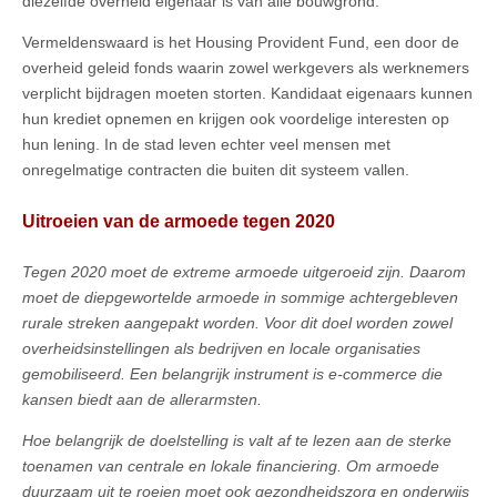
diezelfde overheid eigenaar is van alle bouwgrond.
Vermeldenswaard is het Housing Provident Fund, een door de
overheid geleid fonds waarin zowel werkgevers als werknemers
verplicht bijdragen moeten storten. Kandidaat eigenaars kunnen
hun krediet opnemen en krijgen ook voordelige interesten op
hun lening. In de stad leven echter veel mensen met
onregelmatige contracten die buiten dit systeem vallen.
Uitroeien van de armoede tegen 2020
Tegen 2020 moet de extreme armoede uitgeroeid zijn. Daarom
moet de diepgewortelde armoede in sommige achtergebleven
rurale streken aangepakt worden. Voor dit doel worden zowel
overheidsinstellingen als bedrijven en locale organisaties
gemobiliseerd. Een belangrijk instrument is e-commerce die
kansen biedt aan de allerarmsten.
Hoe belangrijk de doelstelling is valt af te lezen aan de sterke
toenamen van centrale en lokale financiering. Om armoede
duurzaam uit te roeien moet ook gezondheidszorg en onderwijs