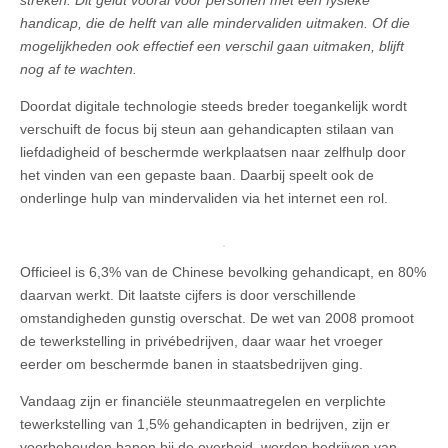
streken. Dit geldt vooral voor personen met een fysieke
handicap, die de helft van alle mindervaliden uitmaken. Of die
mogelijkheden ook effectief een verschil gaan uitmaken, blijft
nog af te wachten.
Doordat digitale technologie steeds breder toegankelijk wordt
verschuift de focus bij steun aan gehandicapten stilaan van
liefdadigheid of beschermde werkplaatsen naar zelfhulp door
het vinden van een gepaste baan. Daarbij speelt ook de
onderlinge hulp van mindervaliden via het internet een rol.
Officieel is 6,3% van de Chinese bevolking gehandicapt, en 80%
daarvan werkt. Dit laatste cijfers is door verschillende
omstandigheden gunstig overschat. De wet van 2008 promoot
de tewerkstelling in privébedrijven, daar waar het vroeger
eerder om beschermde banen in staatsbedrijven ging.
Vandaag zijn er financiële steunmaatregelen en verplichte
tewerkstelling van 1,5% gehandicapten in bedrijven, zijn er
voorbehouden banen bij de overheid, worden bedrijven van