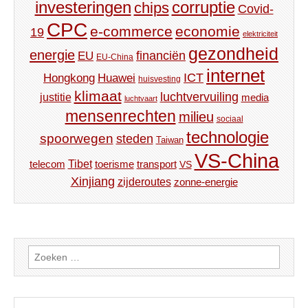
investeringen
corruptie
chips
Covid-
CPC
e-commerce
economie
19
elektriciteit
gezondheid
energie
financiën
EU
EU-China
internet
ICT
Hongkong
Huawei
huisvesting
klimaat
luchtvervuiling
justitie
media
luchtvaart
mensenrechten
milieu
sociaal
technologie
spoorwegen
steden
Taiwan
VS-China
Tibet
toerisme
transport
telecom
VS
Xinjiang
zijderoutes
zonne-energie
Zoeken
naar: