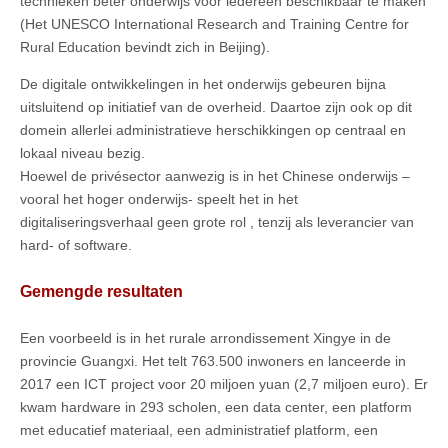
technieken beter onderwijs voor iedereen beschikbaar te maken
(Het UNESCO International Research and Training Centre for
Rural Education bevindt zich in Beijing).
De digitale ontwikkelingen in het onderwijs gebeuren bijna
uitsluitend op initiatief van de overheid. Daartoe zijn ook op dit
domein allerlei administratieve herschikkingen op centraal en
lokaal niveau bezig.
Hoewel de privésector aanwezig is in het Chinese onderwijs –
vooral het hoger onderwijs- speelt het in het
digitaliseringsverhaal geen grote rol , tenzij als leverancier van
hard- of software.
Gemengde resultaten
Een voorbeeld is in het rurale arrondissement Xingye in de
provincie Guangxi. Het telt 763.500 inwoners en lanceerde in
2017 een ICT project voor 20 miljoen yuan (2,7 miljoen euro). Er
kwam hardware in 293 scholen, een data center, een platform
met educatief materiaal, een administratief platform, een