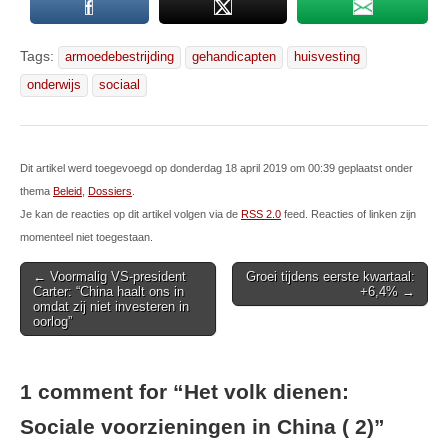
Tags:
armoedebestrijding
gehandicapten
huisvesting
onderwijs
sociaal
Dit artikel werd toegevoegd op donderdag 18 april 2019 om 00:39 geplaatst onder
thema
Beleid
,
Dossiers
.
Je kan de reacties op dit artikel volgen via de
RSS 2.0
feed. Reacties of linken zijn
momenteel niet toegestaan.
Post
← Voormalig VS-president
Groei tijdens eerste kwartaal:
Carter: “China haalt ons in
+6,4% →
navigation
omdat zij niet investeren in
oorlog”
1 comment for “
Het volk dienen:
Sociale voorzieningen in China ( 2)
”