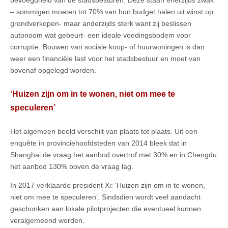
bevoegdheid van de stadsbesturen. Deze staan enerzijds zwak
– sommigen moeten tot 70% van hun budget halen uit winst op
grondverkopen- maar anderzijds sterk want zij beslissen
autonoom wat gebeurt- een ideale voedingsbodem voor
corruptie. Bouwen van sociale koop- of huurwoningen is dan
weer een financiële last voor het stadsbestuur en moet van
bovenaf opgelegd worden.
‘Huizen zijn om in te wonen, niet om mee te
speculeren’
Het algemeen beeld verschilt van plaats tot plaats. Uit een
enquête in provinciehoofdsteden van 2014 bleek dat in
Shanghai de vraag het aanbod overtrof met 30% en in Chengdu
het aanbod 130% boven de vraag lag.
In 2017 verklaarde president Xi: ‘Huizen zijn om in te wonen,
niet om mee te speculeren’. Sindsdien wordt veel aandacht
geschonken aan lokale pilotprojecten die eventueel kunnen
veralgemeend worden.