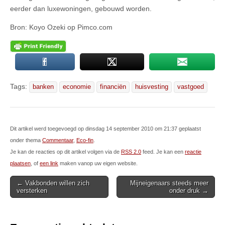
eerder dan luxewoningen, gebouwd worden.
Bron: Koyo Ozeki op Pimco.com
Tags:
banken
economie
financiën
huisvesting
vastgoed
Dit artikel werd toegevoegd op dinsdag 14 september 2010 om 21:37 geplaatst
onder thema
Commentaar
,
Eco-fin
.
Je kan de reacties op dit artikel volgen via de
RSS 2.0
feed. Je kan een
reactie
plaatsen
, of
een link
maken vanop uw eigen website.
Post
← Vakbonden willen zich
Mijneigenaars steeds meer
versterken
onder druk →
navigation