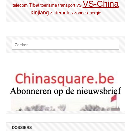
VS-China
Tibet
toerisme
transport
telecom
VS
Xinjiang
zijderoutes
zonne-energie
Zoeken
naar:
DOSSIERS