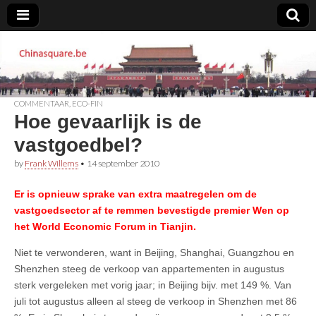
Chinasquare.be
COMMENTAAR
,
ECO-FIN
Hoe gevaarlijk is de
vastgoedbel?
by
Frank Willems
•
14 september 2010
Er is opnieuw sprake van extra maatregelen om de
vastgoedsector af te remmen bevestigde premier Wen op
het World Economic Forum in Tianjin.
Niet te verwonderen, want in Beijing, Shanghai, Guangzhou en
Shenzhen steeg de verkoop van appartementen in augustus
sterk vergeleken met vorig jaar; in Beijing bijv. met 149 %. Van
juli tot augustus alleen al steeg de verkoop in Shenzhen met 86