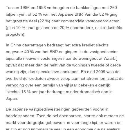
Tussen 1986 en 1993 verhoogden de bankleningen met 260
biljoen yen, of 52 % van het Japanse BNP. Van die 52 % ging
het grootste deel (22 %) naar commerciële vastgoedprojecten
(plus 10 % naar gezinnen en 20 % naar andere, niet-industriële
projecten).
In China daarentegen bedraagt het extra krediet slechts
ongeveer 40 % van het BNP en gingen in de vastgoedsector
bijna alle nieuwe investeringen naar de woningbouw. Waarbij
opvalt dat meer dan de helft van de woningen tweede of derde
woning zijn, dus speculatieve aankopen. En eind 2009 was de
overheid de kredieten alweer volop aan het afremmen, zodat de
verhoging over een termijn van vijf jaar bekeken eigenlijk
‘slechts’ 15 % per jaar bedraagt, minder dramatisch dan in
Japan.
De Japanse vastgoedinvesteringen gebeurden vooral in
handelspanden. Toen de bel openbarstte, stortte ook meteen de
markt voor dergelijke gebouwen in voor lange tijd; er waren en
er zijn er nog immmers te veel in een economie die nauwelijks