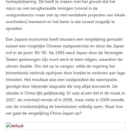
herkapitalisering. Dit heeft te maken met het gevoel dat het
risico op niet-terugbetaalde leningen (vooral in de
vastgoedsector maar ook op niet-rendabele projecten van lokale
overheden) toeneemt en het beter is dat zoveel mogelijk te
spreiden.
Een Japans economist heeft intussen een vergelijking gemaakt
tussen een mogelijke Chinese vastgoedcrisis en deze die Japan
trof in de jaren ’80-’90. Na 1985 werd Japan door de Verenigde
Staten gedwongen zijn munt sterk te laten stijgen, waardoor de
uitvoer daalde. Om dat op te vangen, wilde de regering het
binnenlands verbruik opdrijven door krediet te verlenen aan lage
intresten. Het resultaat was een vastgoedbel die openspatte,
gevolgd door blijvende stagnatie die nog altijd doorwerkt. De
situatie in China lijkt gelijkaardig. Er was al een bel in de maak in
2007, de overheid remde af in 2008, maar zette in 2009 omwille
van de crisisbestrijding de banksluizen volledig open. Maar hoe
ver gaat de vergelijking China-Japan op?