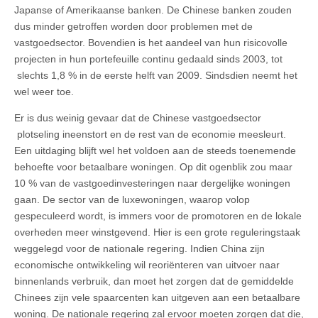
Japanse of Amerikaanse banken. De Chinese banken zouden
dus minder getroffen worden door problemen met de
vastgoedsector. Bovendien is het aandeel van hun risicovolle
projecten in hun portefeuille continu gedaald sinds 2003, tot
slechts 1,8 % in de eerste helft van 2009. Sindsdien neemt het
wel weer toe.
Er is dus weinig gevaar dat de Chinese vastgoedsector
plotseling ineenstort en de rest van de economie meesleurt.
Een uitdaging blijft wel het voldoen aan de steeds toenemende
behoefte voor betaalbare woningen. Op dit ogenblik zou maar
10 % van de vastgoedinvesteringen naar dergelijke woningen
gaan. De sector van de luxewoningen, waarop volop
gespeculeerd wordt, is immers voor de promotoren en de lokale
overheden meer winstgevend. Hier is een grote reguleringstaak
weggelegd voor de nationale regering. Indien China zijn
economische ontwikkeling wil reoriënteren van uitvoer naar
binnenlands verbruik, dan moet het zorgen dat de gemiddelde
Chinees zijn vele spaarcenten kan uitgeven aan een betaalbare
woning. De nationale regering zal ervoor moeten zorgen dat die,