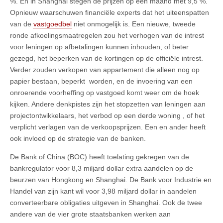
%. En in Shanghai stegen de prijzen op een maand met 9,5 %.
Opnieuw waarschuwen financiële experts dat het uiteenspatten
van de
vastgoedbel
niet onmogelijk is. Een nieuwe, tweede
ronde afkoelingsmaatregelen zou het verhogen van de intrest
voor leningen op afbetalingen kunnen inhouden, of beter
gezegd, het beperken van de kortingen op de officiële intrest.
Verder zouden verkopen van appartement die alleen nog op
papier bestaan, beperkt worden, en de invoering van een
onroerende voorheffing op vastgoed komt weer om de hoek
kijken. Andere denkpistes zijn het stopzetten van leningen aan
projectontwikkelaars, het verbod op een derde woning , of het
verplicht verlagen van de verkoopsprijzen. Een en ander heeft
ook invloed op de strategie van de banken.
De Bank of China (BOC) heeft toelating gekregen van de
bankregulator voor 8,3 miljard dollar extra aandelen op de
beurzen van Hongkong en Shanghai. De Bank voor Industrie en
Handel van zijn kant wil voor 3,98 miljard dollar in aandelen
converteerbare obligaties uitgeven in Shanghai. Ook de twee
andere van de vier grote staatsbanken werken aan