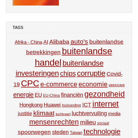
TAGS
auto's
Alibaba
buitenlandse
AI
Afrika - China
buitenlandse
betrekkingen
handel
buitenlandse
investeringen
corruptie
chips
Covid-
CPC
e-commerce
economie
19
elektriciteit
gezondheid
energie
financiën
EU
EU-China
internet
ICT
Hongkong
Huawei
huisvesting
klimaat
luchtvervuiling
justitie
media
luchtvaart
mensenrechten
milieu
sociaal
technologie
spoorwegen
steden
Taiwan