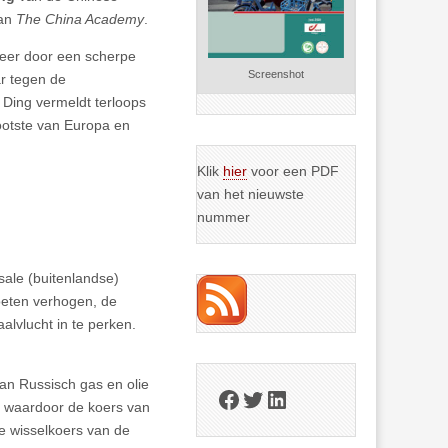
van
The China Academy
.
eer door een scherpe
Screenshot
ar tegen de
 Ding vermeldt terloops
rootste van Europa en
Klik
hier
voor een PDF
van het nieuwste
nummer
sale (buitenlandse)
moeten verhogen, de
alvlucht in te perken.
an Russisch gas en olie
Facebook
Twitter
LinkedIn
t, waardoor de koers van
e wisselkoers van de