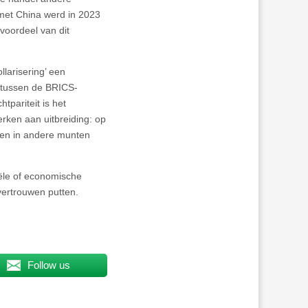
 met China werd in 2023
voordeel van dit
larisering’ een
l tussen de BRICS-
tpariteit is het
rken aan uitbreiding: op
eren in andere munten
ële of economische
vertrouwen putten.
Follow us