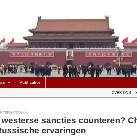
be
ers
Publicaties
OVER ONS
INTERNATIONAAL
 westerse sancties counteren? Ch
 Russische ervaringen