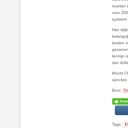
munten t
voor 200
systeem 
Hier bli
belangri
landen v
gezamenl
termijn 
dan doll
Mocht Ch
sancties
Bron:
Th
Tags:
E