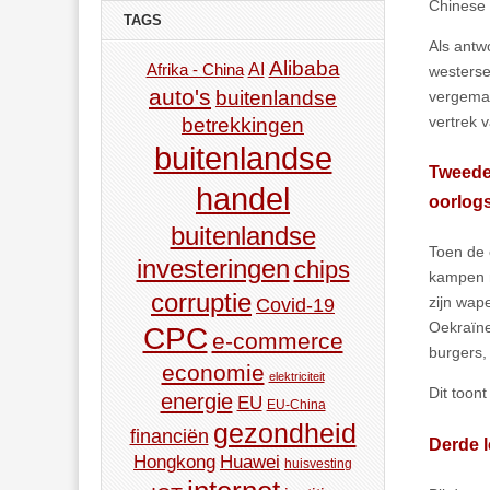
Chinese 
TAGS
Als antw
Alibaba
AI
Afrika - China
westerse
auto's
buitenlandse
vergemak
vertrek 
betrekkingen
buitenlandse
Tweede 
handel
oorlog
buitenlandse
Toen de 
investeringen
chips
kampen me
corruptie
zijn wap
Covid-19
Oekraïne
CPC
e-commerce
burgers,
economie
elektriciteit
Dit toont
energie
EU
EU-China
gezondheid
financiën
Derde l
Hongkong
Huawei
huisvesting