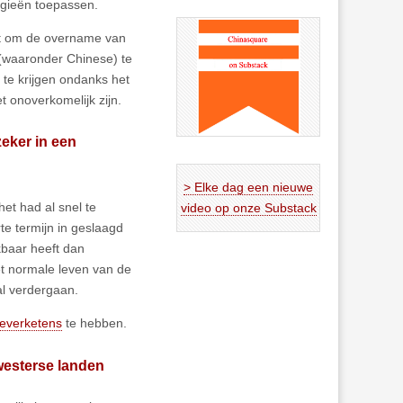
egieën toepassen.
uit om de overname van
(waaronder Chinese) te
 te krijgen ondanks het
t onoverkomelijk zijn.
zeker in een
> Elke dag een nieuwe
et had al snel te
video op onze Substack
rte termijn in geslaagd
kbaar heeft dan
het normale leven van de
al verdergaan.
 leverketens
te hebben.
-westerse landen