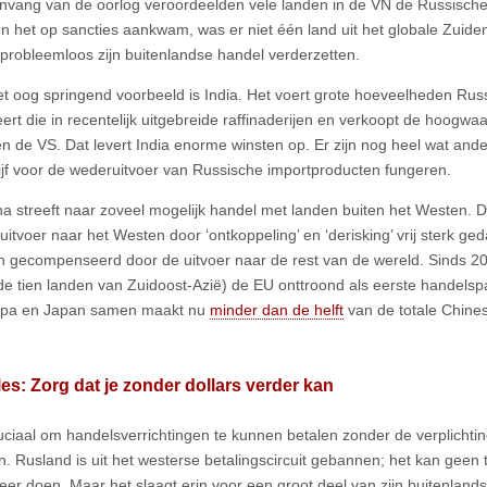
anvang van de oorlog veroordeelden vele landen in de VN de Russische m
n het op sancties aankwam, was er niet één land uit het globale Zuide
probleemloos zijn buitenlandse handel verderzetten.
et oog springend voorbeeld is India. Het voert grote hoeveelheden Russ
neert die in recentelijk uitgebreide raffinaderijen en verkoopt de hoogw
n de VS. Dat levert India enorme winsten op. Er zijn nog heel wat ande
ijf voor de wederuitvoer van Russische importproducten fungeren.
a streeft naar zoveel mogelijk handel met landen buiten het Westen. De
uitvoer naar het Westen door ‘ontkoppeling’ en ‘derisking’ vrij sterk ge
 gecompenseerd door de uitvoer naar de rest van de wereld. Sinds 
de tien landen van Zuidoost-Azië) de EU onttroond als eerste handelsp
opa en Japan samen maakt nu
minder dan de helft
van de totale Chine
les: Zorg dat je zonder dollars verder kan
ruciaal om handelsverrichtingen te kunnen betalen zonder de verplichtin
. Rusland is uit het westerse betalingscircuit gebannen; het kan geen tr
eer doen. Maar het slaagt erin voor een groot deel van zijn buitenlan