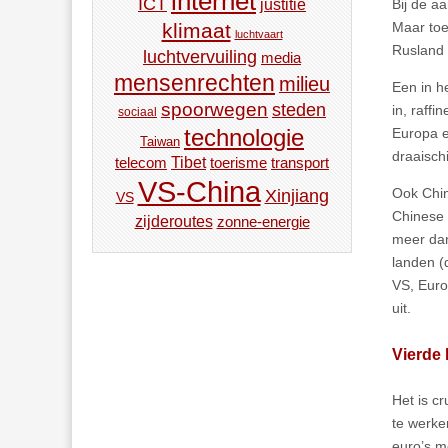
internet
ICT
Bij de a
justitie
Maar toe
klimaat
luchtvaart
Rusland 
luchtvervuiling
media
mensenrechten
milieu
Een in h
spoorwegen
steden
in, raffi
sociaal
technologie
Europa e
Taiwan
draaisch
Tibet
toerisme
transport
telecom
VS-China
Ook Chin
Xinjiang
VS
Chinese 
zijderoutes
zonne-energie
meer dan
landen (
VS, Eur
uit.
Vierde 
Het is c
te werken
euro’s m