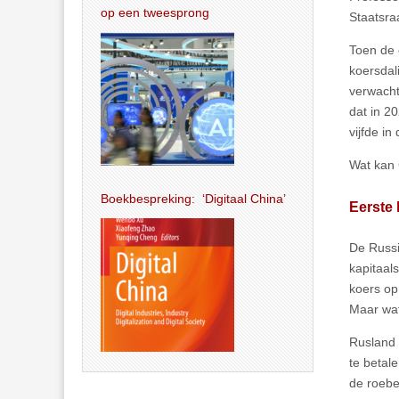
op een tweesprong
Staatsra
Toen de 
koersdal
verwacht
dat in 2
vijfde in
Wat kan 
Boekbespreking: ‘Digitaal China’
Eerste 
De Russi
kapitaal
koers op
Maar wa
Rusland 
te betal
de roebe