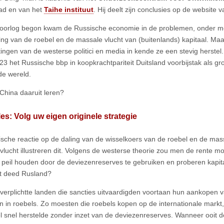
ad en van het
Taihe instituut
. Hij deelt zijn conclusies op de website 
oorlog begon kwam de Russische economie in de problemen, onder m
ing van de roebel en de massale vlucht van (buitenlands) kapitaal. Ma
ingen van de westerse politici en media in kende ze een stevig herstel.
023 het Russische bbp in koopkrachtpariteit Duitsland voorbijstak als g
 de wereld.
China daaruit leren?
les: Volg uw eigen originele strategie
sche reactie op de daling van de wisselkoers van de roebel en de mas
svlucht illustreren dit. Volgens de westerse theorie zou men de rente 
 peil houden door de deviezenreserves te gebruiken en proberen kapita
t deed Rusland?
verplichtte landen die sancties uitvaardigden voortaan hun aankopen v
en in roebels. Zo moesten die roebels kopen op de internationale mark
l snel herstelde zonder inzet van de deviezenreserves. Wanneer ooit d