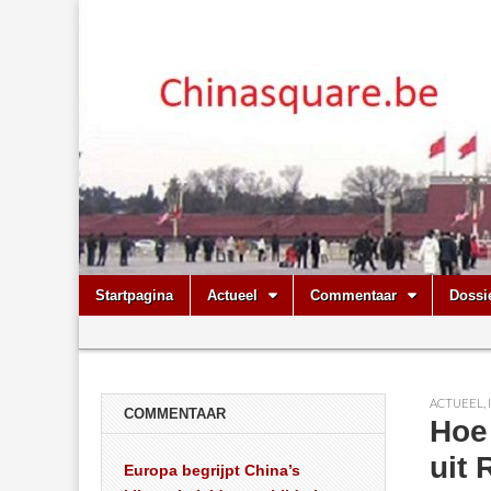
Chinasquare.
Skip
Main
Startpagina
Actueel
Commentaar
Dossi
to
menu
Sub
content
menu
ACTUEEL
,
COMMENTAAR
Hoe
uit
Europa begrijpt China’s