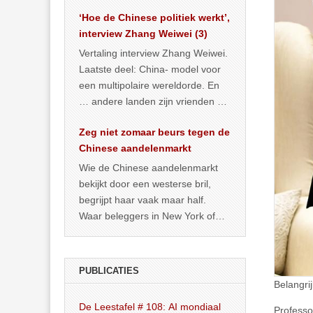
het land dan maar? ‘Dat
‘Hoe de Chinese politiek werkt’,
… >> lees meer
interview Zhang Weiwei (3)
Vertaling interview Zhang Weiwei.
Laatste deel: China- model voor
een multipolaire wereldorde. En
… andere landen zijn vrienden of
kunnen het worden.
Zeg niet zomaar beurs tegen de
Chinese aandelenmarkt
Wie de Chinese aandelenmarkt
bekijkt door een westerse bril,
begrijpt haar vaak maar half.
Waar beleggers in New York of
Londen vooral kijken naar winst,
… >> lees meer
PUBLICATIES
Belangri
De Leestafel # 108: AI mondiaal
Professo