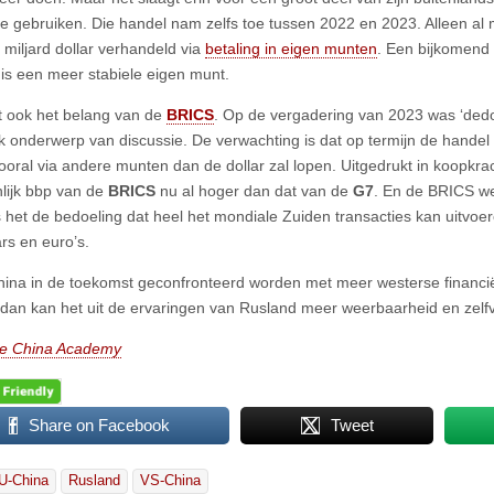
e gebruiken. Die handel nam zelfs toe tussen 2022 en 2023. Alleen al
 miljard dollar verhandeld via
betaling in eigen munten
. Een bijkomend 
is een meer stabiele eigen munt.
jkt ook het belang van de
BRICS
. Op de vergadering van 2023 was ‘dedol
jk onderwerp van discussie. De verwachting is dat op termijn de hande
ooral via andere munten dan de dollar zal lopen. Uitgedrukt in koopkrach
ijk bbp van de
BRICS
nu al hoger dan dat van de
G7
. En de BRICS we
is het de bedoeling dat heel het mondiale Zuiden transacties kan uitvo
ars en euro’s.
ina in de toekomst geconfronteerd worden met meer westerse financi
 dan kan het uit de ervaringen van Rusland meer weerbaarheid en zelf
e China Academy
Share on Facebook
Tweet
U-China
Rusland
VS-China