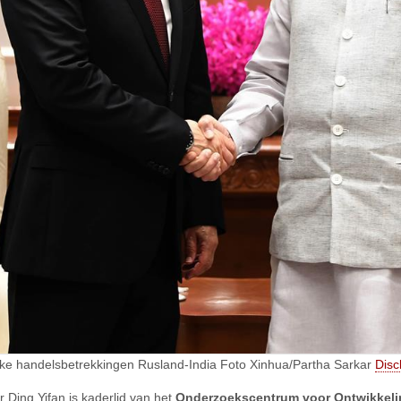
jke handelsbetrekkingen Rusland-India Foto Xinhua/Partha Sarkar
Disc
r Ding Yifan is kaderlid van het
Onderzoekscentrum voor Ontwikkeli