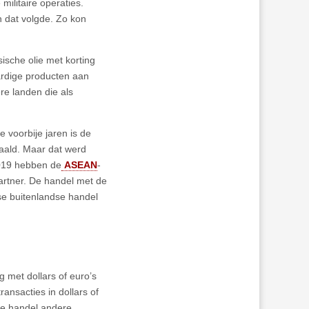
ilitaire operaties.
n dat volgde. Zo kon
ische olie met korting
aardige producten aan
re landen die als
 voorbije jaren is de
daald. Maar dat werd
2019 hebben de
ASEAN
-
artner. De handel met de
se buitenlandse handel
g met dollars of euro’s
ansacties in dollars of
dse handel andere