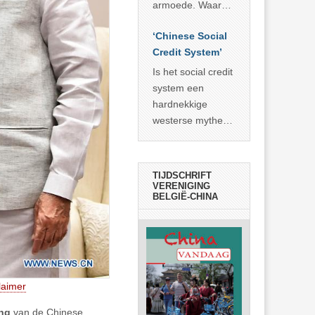
economisch
econoom Michael
armoede. Waar
wonder
Roberts. Het laat
China er de
zien dat
‘Chinese Social
voorbije veertig
… >> lees meer
Credit System’
jaar in slaagde
meer dan 800
Is het social credit
miljoen mensen
system een
uit de armoede
hardnekkige
… >> lees meer
westerse mythe of
de dagelijkse
realiteit in China?
TIJDSCHRIFT
VERENIGING
BELGIË-CHINA
laimer
ng
van de Chinese