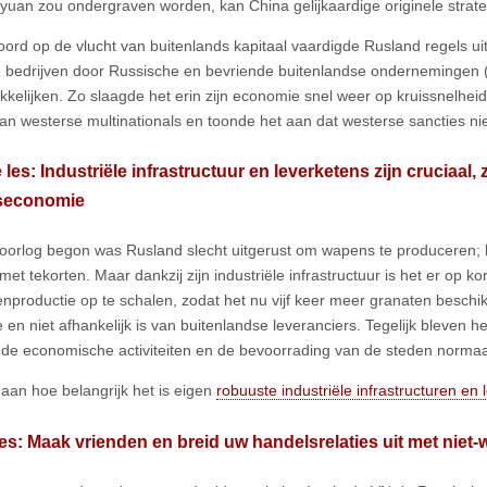
yuan zou ondergraven worden, kan China gelijkaardige originele strat
oord op de vlucht van buitenlands kapitaal vaardigde Rusland regels 
 bedrijven door Russische en bevriende buitenlandse ondernemingen 
kelijken. Zo slaagde het erin zijn economie snel weer op kruissnelheid
van westerse multinationals en toonde het aan dat westerse sancties nie
les: Industriële infrastructuur en leverketens zijn cruciaal, 
seconomie
oorlog begon was Rusland slecht uitgerust om wapens te produceren; h
t tekorten. Maar dankzij zijn industriële infrastructuur is het er op ko
enproductie op te schalen, zodat het nu vijf keer meer granaten beschi
 en niet afhankelijk is van buitenlandse leveranciers. Tegelijk bleven 
 de economische activiteiten en de bevoorrading van de steden norma
 aan hoe belangrijk het is eigen
robuuste industriële infrastructuren en
es: Maak vrienden en breid uw handelsrelaties uit met niet