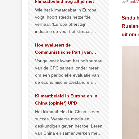
klimaatbeleid nog altijd niet
by
Frank W
Wie het klimaatdebat in Europa
volgt, hoort steeds hetzelfde
Sinds h
verhaal. ‘Europa offert zijn
Rusland
industrie op voor het klimaat,
uit om 
terwijl China onder het mom van
Hoe evalueert de
vergroening
… >> lees meer
Communistische Partij van
China de economische
Vorige week kwam het politbureau
situatie?
van de CPC samen, onder meer
om een periodieke evaluatie van
de economische toestand en
politiek te maken. We
Klimaatbeleid in Europa en in
publiceerden
… >> lees meer
China (opinie*) UPD
Het klimaatbeleid in China is een
succes. Westerse media en
deskundigen geven het toe. Leren
van China en samenwerken met