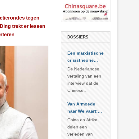
nctierondes tegen
 Ding trekt er lessen
nteren.
DOSSIERS
Een marxistische
crisistheorie
voor vandaag
De Nederlandse
vertaling van een
interview dat de
Chinese
Academie voor
Van Armoede
Sociale
naar Welvaart:
Wetenschappen
Wat Afrika kan
afnam van de
China en Afrika
leren van
Britse
delen een
China’s
marxistische
verleden van