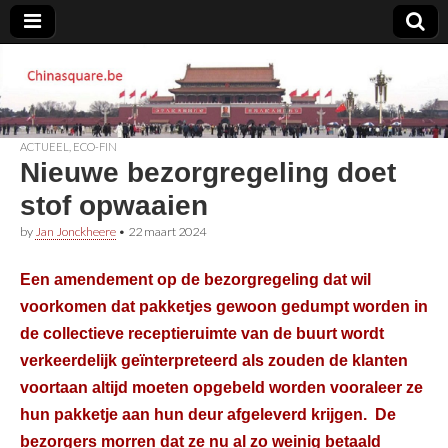
Chinasquare.be
ACTUEEL
,
ECO-FIN
Nieuwe bezorgregeling doet
stof opwaaien
by
Jan Jonckheere
•
22 maart 2024
Een amendement op de bezorgregeling dat wil
voorkomen dat pakketjes gewoon gedumpt worden in
de collectieve receptieruimte van de buurt wordt
verkeerdelijk geïnterpreteerd als zouden de klanten
voortaan altijd moeten opgebeld worden vooraleer ze
hun pakketje aan hun deur afgeleverd krijgen. De
bezorgers morren dat ze nu al zo weinig betaald