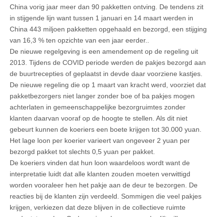
China vorig jaar meer dan 90 pakketten ontving. De tendens zit
in stijgende lijn want tussen 1 januari en 14 maart werden in
China 443 miljoen pakketten opgehaald en bezorgd, een stijging
van 16,3 % ten opzichte van een jaar eerder..
De nieuwe regelgeving is een amendement op de regeling uit
2013. Tijdens de COVID periode werden de pakjes bezorgd aan
de buurtrecepties of geplaatst in devde daar voorziene kastjes.
De nieuwe regeling die op 1 maart van kracht werd, voorziet dat
pakketbezorgers niet langer zonder boe of ba pakjes mogen
achterlaten in gemeenschappelijke bezorgruimtes zonder
klanten daarvan vooraf op de hoogte te stellen. Als dit niet
gebeurt kunnen de koeriers een boete krijgen tot 30.000 yuan.
Het lage loon per koerier varieert van ongeveer 2 yuan per
bezorgd pakket tot slechts 0,5 yuan per pakket.
De koeriers vinden dat hun loon waardeloos wordt want de
interpretatie luidt dat alle klanten zouden moeten verwittigd
worden vooraleer hen het pakje aan de deur te bezorgen. De
reacties bij de klanten zijn verdeeld. Sommigen die veel pakjes
krijgen, verkiezen dat deze blijven in de collectieve ruimte