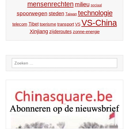
mensenrechten
milieu
sociaal
technologie
spoorwegen
steden
Taiwan
VS-China
Tibet
toerisme
transport
telecom
VS
Xinjiang
zijderoutes
zonne-energie
Zoeken
naar: