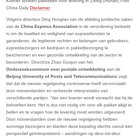
Koerier sorteert pakketten voor levering in Zixing (Hunan) Foto
China Daily
Disclaimer
Volgens directeur Ding Hongtao van de afdeling juridische zaken
van de
China Express Association
is de verordening bedoeld
is om de kwaliteit en veiligheid van expresdiensten te
garanderen, de legitieme rechten en belangen van gebruikers,
expresbezorgers en bedrijven in pakketbezorging te
beschermen en een gezonde ontwikkeling van de sector te
bevorderen. Directrice Zhao Guojun van het
Onderzoekscentrum voor postale ontwikkeling
aan de
Beijing University of Posts and Telecommunications
zegt
dat dat de nieuwe regelgeving controverse heeft veroorzaakt
door misverstanden en verkeerde interpretaties van
verschillende partijen. ‘Van een koerier wordt verwacht dat hij de
behoeften kent. Het is dus niet nodig om voor elk pakket altijd te
bellen en te vragen hoe de levering moet worden uitgevoerd.
Door misverstanden over de nieuwe regelgeving hebben
sommige bezorgers en klanten deze bepaling slechts vanuit één
perspectief geïnterpreteerd – aandringen op deur-tot-deur