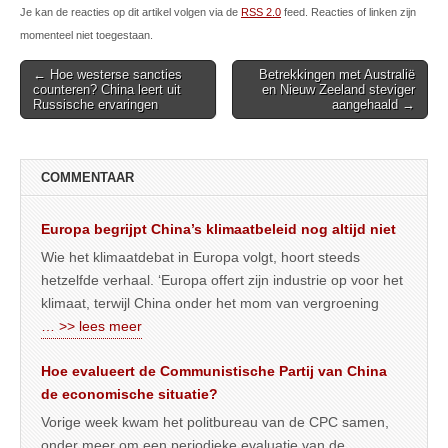
Je kan de reacties op dit artikel volgen via de
RSS 2.0
feed. Reacties of linken zijn
momenteel niet toegestaan.
Post
← Hoe westerse sancties
Betrekkingen met Australië
counteren? China leert uit
en Nieuw Zeeland steviger
navigation
Russische ervaringen
aangehaald →
COMMENTAAR
Europa begrijpt China’s klimaatbeleid nog altijd niet
Wie het klimaatdebat in Europa volgt, hoort steeds
hetzelfde verhaal. ‘Europa offert zijn industrie op voor het
klimaat, terwijl China onder het mom van vergroening
… >> lees meer
Hoe evalueert de Communistische Partij van China
de economische situatie?
Vorige week kwam het politbureau van de CPC samen,
onder meer om een periodieke evaluatie van de