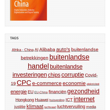
TAGS
auto's
Alibaba
buitenlandse
AI
Afrika - China
buitenlandse
betrekkingen
handel
buitenlandse
investeringen
corruptie
chips
Covid-
CPC
e-commerce
economie
19
elektriciteit
gezondheid
energie
financiën
EU
EU-China
internet
ICT
Hongkong
Huawei
huisvesting
klimaat
luchtvervuiling
justitie
media
luchtvaart