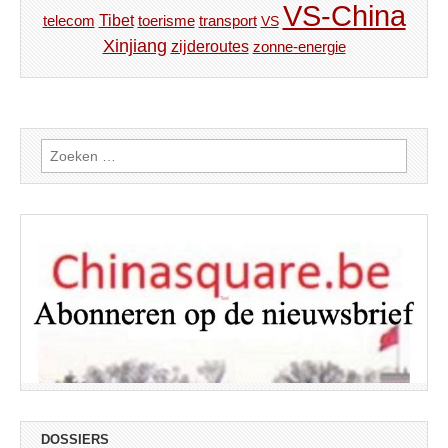
VS-China
Tibet
toerisme
transport
telecom
VS
Xinjiang
zijderoutes
zonne-energie
Zoeken
naar:
DOSSIERS