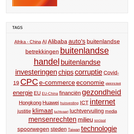
TAGS
auto's
Alibaba
buitenlandse
AI
Afrika - China
buitenlandse
betrekkingen
handel
buitenlandse
investeringen
corruptie
chips
Covid-
CPC
e-commerce
economie
19
elektriciteit
gezondheid
energie
financiën
EU
EU-China
internet
ICT
Hongkong
Huawei
huisvesting
klimaat
luchtvervuiling
justitie
media
luchtvaart
mensenrechten
milieu
sociaal
technologie
spoorwegen
steden
Taiwan