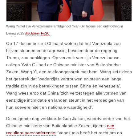
Wang Yi met zijn Venezolaanse ambtgenoot Yván Gil, tijdens een ontmoeting in
Beijing 2025
disclaimer
FoSC
Op 17 december liet China al weten dat het Venezuela zou
blijven steunen en de agressie, bevolen door de regering
Trump, zou aanklagen. Op verzoek van zijn Venezolaanse
collega Yván Gil had de Chinese minister van Buitenlandse
Zaken, Wang Yi, een telefoongesprek met hem. Wang zei tijdens
het gesprek dat ‘wederzijds vertrouwen en steun een lange
traditie zijn in de betrekkingen tussen China en Venezuela’.
Wang wees erop dat China ‘zich verzet tegen alle vormen van
eenzijdige intimidatie en landen steunt in het verdedigen van
hun soevereiniteit en nationale waardigheid’.
De volgende dag verklaarde Guo Jiakun, woordvoerder van het
Chinese ministerie van Buitenlandse Zaken, tijdens
een
reguliere persconferentie:
‘Venezuela heeft het recht om op