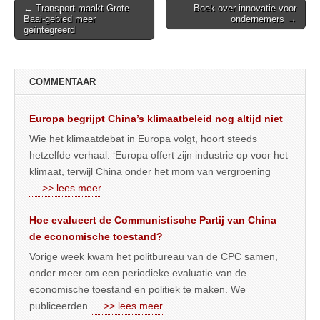
Post
← Transport maakt Grote
Boek over innovatie voor
Baai-gebied meer
ondernemers →
navigation
geïntegreerd
COMMENTAAR
Europa begrijpt China’s klimaatbeleid nog altijd niet
Wie het klimaatdebat in Europa volgt, hoort steeds
hetzelfde verhaal. ‘Europa offert zijn industrie op voor het
klimaat, terwijl China onder het mom van vergroening
… >> lees meer
Hoe evalueert de Communistische Partij van China
de economische toestand?
Vorige week kwam het politbureau van de CPC samen,
onder meer om een periodieke evaluatie van de
economische toestand en politiek te maken. We
publiceerden
… >> lees meer