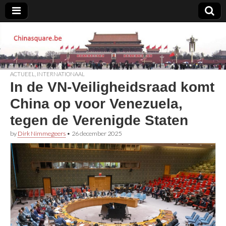
Chinasquare.be
ACTUEEL
,
INTERNATIONAAL
In de VN-Veiligheidsraad komt
China op voor Venezuela,
tegen de Verenigde Staten
by
Dirk Nimmegeers
•
26 december 2025