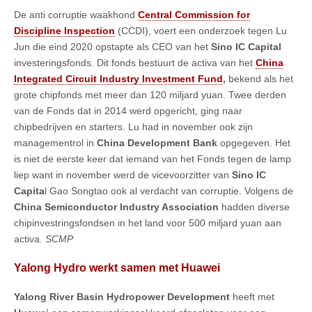
De anti corruptie waakhond
Central Commission for
Discipline Inspection
(CCDI), voert een onderzoek tegen Lu
Jun die eind 2020 opstapte als CEO van het
Sino IC Capital
investeringsfonds. Dit fonds bestuurt de activa van het
China
Integrated Circuit Industry Investment Fund
,
bekend als het
grote chipfonds met meer dan 120 miljard yuan. Twee derden
van de Fonds dat in 2014 werd opgericht, ging naar
chipbedrijven en starters. Lu had in november ook zijn
managementrol in
China Development Bank
opgegeven. Het
is niet de eerste keer dat iemand van het Fonds tegen de lamp
liep want in november werd de vicevoorzitter van
Sino IC
Capita
l Gao Songtao ook al verdacht van corruptie. Volgens de
China Semiconductor Industry Association
hadden diverse
chipinvestringsfondsen in het land voor 500 miljard yuan aan
activa.
SCMP
Yalong Hydro werkt samen met Huawei
Yalong River Basin Hydropower Development
heeft met