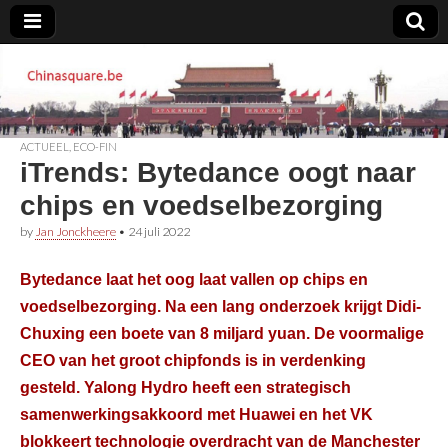
Chinasquare.be
ACTUEEL
,
ECO-FIN
iTrends: Bytedance oogt naar
chips en voedselbezorging
by
Jan Jonckheere
•
24 juli 2022
Bytedance laat het oog laat vallen op chips en
voedselbezorging. Na een lang onderzoek krijgt Didi-
Chuxing een boete van 8 miljard yuan. De voormalige
CEO van het groot chipfonds is in verdenking
gesteld. Yalong Hydro heeft een strategisch
samenwerkingsakkoord met Huawei en het VK
blokkeert technologie overdracht van de Manchester