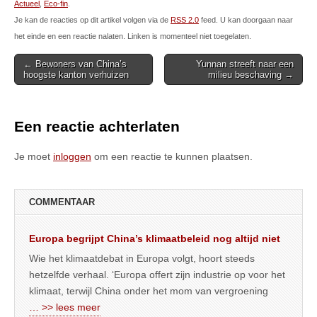
Actueel
,
Eco-fin
.
Je kan de reacties op dit artikel volgen via de
RSS 2.0
feed. U kan doorgaan naar
het einde en een reactie nalaten. Linken is momenteel niet toegelaten.
Post
← Bewoners van China’s
Yunnan streeft naar een
hoogste kanton verhuizen
milieu beschaving →
navigation
Een reactie achterlaten
Je moet
inloggen
om een reactie te kunnen plaatsen.
COMMENTAAR
Europa begrijpt China’s klimaatbeleid nog altijd niet
Wie het klimaatdebat in Europa volgt, hoort steeds
hetzelfde verhaal. ‘Europa offert zijn industrie op voor het
klimaat, terwijl China onder het mom van vergroening
… >> lees meer