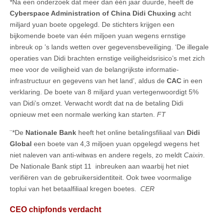
*Na een onderzoek dat meer dan één jaar duurde, heeft de
Cyberspace Administration of China Didi Chuxing
acht
miljard yuan boete opgelegd. De stichters krijgen een
bijkomende boete van één miljoen yuan wegens ernstige
inbreuk op ’s lands wetten over gegevensbeveiliging. ‘De illegale
operaties van Didi brachten ernstige veiligheidsrisico’s met zich
mee voor de veiligheid van de belangrijkste informatie-
infrastructuur en gegevens van het land’, aldus de
CAC
in een
verklaring. De boete van 8 miljard yuan vertegenwoordigt 5%
van Didi’s omzet. Verwacht wordt dat na de betaling Didi
opnieuw met een normale werking kan starten.
FT
¨*De
Nationale Bank
heeft het online betalingsfiliaal van
Didi
Global
een boete van 4,3 miljoen yuan opgelegd wegens het
niet naleven van anti-witwas en andere regels, zo meldt
Caixin
.
De Nationale Bank stipt 11 inbreuken aan waarbij het niet
verifiëren van de gebruikersidentiteit. Ook twee voormalige
toplui van het betaalfiliaal kregen boetes.
CER
CEO chipfonds verdacht