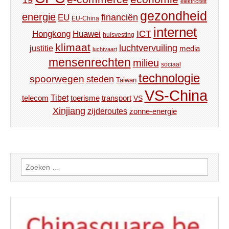
elektriciteit
gezondheid
energie
financiën
EU
EU-China
internet
ICT
Hongkong
Huawei
huisvesting
klimaat
luchtvervuiling
justitie
media
luchtvaart
mensenrechten
milieu
sociaal
technologie
spoorwegen
steden
Taiwan
VS-China
Tibet
toerisme
transport
telecom
VS
Xinjiang
zijderoutes
zonne-energie
Zoeken
naar: