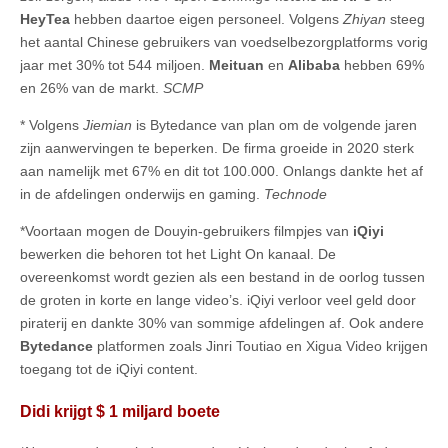
HeyTea
hebben daartoe eigen personeel. Volgens
Zhiyan
steeg
het aantal Chinese gebruikers van voedselbezorgplatforms vorig
jaar met 30% tot 544 miljoen.
Meituan
en
Alibaba
hebben 69%
en 26% van de markt.
SCMP
* Volgens
Jiemian
is Bytedance van plan om de volgende jaren
zijn aanwervingen te beperken. De firma groeide in 2020 sterk
aan namelijk met 67% en dit tot 100.000. Onlangs dankte het af
in de afdelingen onderwijs en gaming.
Technode
*Voortaan mogen de Douyin-gebruikers filmpjes van
iQiyi
bewerken die behoren tot het Light On kanaal. De
overeenkomst wordt gezien als een bestand in de oorlog tussen
de groten in korte en lange video’s. iQiyi verloor veel geld door
piraterij en dankte 30% van sommige afdelingen af. Ook andere
Bytedance
platformen zoals Jinri Toutiao en Xigua Video krijgen
toegang tot de iQiyi content.
Didi krijgt $ 1 miljard boete