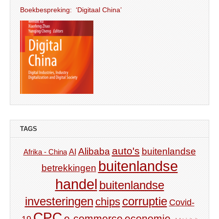
Boekbespreking: ‘Digitaal China’
TAGS
auto's
Alibaba
buitenlandse
AI
Afrika - China
buitenlandse
betrekkingen
handel
buitenlandse
investeringen
corruptie
chips
Covid-
CPC
e-commerce
economie
19