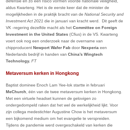
defensie en zo een risico vormen voorde nationale veiligheid,
aldus Kwarteng. Het is de eerste keer dat de minister de
mogelijkheden in de praktijk bracht van de
National Security and
Investment Act 2021
die in januari van kracht werd. Dit geeft de
VK -regering dezelfde macht als het
Committee on Foreign
Investment in the United States
(Cfius) in de VS. Kwarteng
voert ook nog een onderzoek naar de overname van
chipproducent
Newport Wafer Fab
door
Nexperia
een
Nederlands bedrijf in handen van
China’s Wingtech
Technology.
FT
Metaversum kerken in Hongkong
Baptist dominee Enoch Lam Yee-lok startte in februari
MeChurch
, één van de twee metaversum kerken in Hongkong.
Met een virtuele headset kunnen de gelovigen zo
ondergedompeld raken dat het wel de werkelijkheid lijkt. Voor
zijn collega medestichter Augustine Chow is het metaversum
een bijkomend medium om het evangelie te verspreiden.
Tijdens de pandemie werd overgeschakeld van kerken die