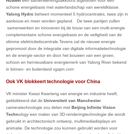
Huawei
een samenwerkingsakkoord afgesloten voor een
schone energiebasis met waterlandschap van wereldklasse.
Yalong Hydro
beheert momenteel 5 hydrocentrales, twee zijn in
aanbouw en meer worden gepland. De twee partijen zullen
samenwerken en innoveren bij de bouw van een multi-energie
complementaire schone energiebasis en de veiligheid van de
slimme elektriciteitscentrale.Tevens zal de nieuwe energie
gepromoot door de integratie van digitale informatietechnologie
en de energie-sector en door het bouwen van een groen,
schoon en hernieuwbare energiemerk van Yalong River bekend
in binnen- en buitenland
xgapn.com
Ook VK blokkeert technologie voor China
VK minister Kwasi Kwarteng van energie en industrie heeft,
geblokkeerd dat de
Universiteit van Manchester
cameratechnologie zou delen met
Beijing Infinite Vision
Techn
ology
een maker van 3D-renderingtechnologie die wordt
gebruikt in architectonisch ontwerp, multimediadisplays en
animatie. De technologie zou kunnen gebruikt worden voor