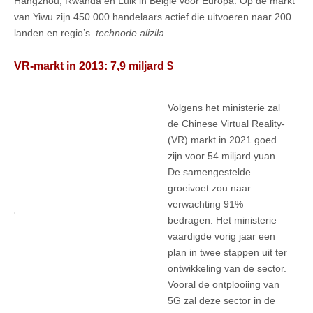
Hangzhou, Rwanda en Luik in België voor Europa. Op de markt
van Yiwu zijn 450.000 handelaars actief die uitvoeren naar 200
landen en regio’s.
technode alizila
VR-markt in 2013: 7,9 miljard $
Volgens het ministerie zal
de Chinese Virtual Reality-
(VR) markt in 2021 goed
zijn voor 54 miljard yuan.
De samengestelde
groeivoet zou naar
verwachting 91%
bedragen. Het ministerie
vaardigde vorig jaar een
plan in twee stappen uit ter
ontwikkeling van de sector.
Vooral de ontplooiing van
5G zal deze sector in de