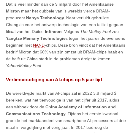
Dat is veel minder dan de 9 miljard door het Amerikaanse
Micron
maar het dubbele van ’s werelds vierde DRAM-
producent
Nanya Technology.
Naar verluidt gebruikte
Changxin voor het ontwerp technologie van een failliet gegaan
filiaal van het Duitse
Infineon
. Volgens
The Motley Fool
zou
Yangtze Memory Technologie
s tegen het jaareinde eveneens
beginnen met
NAND
-chips. Deze bron vindt dat het Amerikaans
bedrijf Micron dat 66% van zijn omzet uit DRAM-chips haalt en
de helft uit China sterk in de problemen dreigt te komen.
Yahoo/Motley Fool
Vertienvoudiging van AI-chips op 5 jaar tijd:
De wereldwijde markt van AI-chips zal in 2022 3,8 miljard $
bereiken, wat het tienvoudige is van het cijfer uit 2017, aldus
een witboek door de
China Academy of Information and
Communications Technology.
Tijdens het eerste kwartaal
groeide het marktaandeel van smartphone AI-processors al drie
maal in vergelijking met vorig jaar. In 2017 bedroeg de