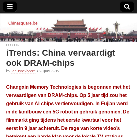
Chinasquare.be
ECO-FIN
iTrends: China vervaardigt
ook DRAM-chips
by
Jan Jonckheere
•
23 juni 2019
Changxin Memory Technologies is begonnen met het
vervaardigen van DRAM-chips. Op 5 jaar tijd zou het
gebruik van AI-chips vertienvoudigen. In Fujian werd
in de landbouw een 5G robot in gebruik genomen. De
filmmarkt ging tijdens het eerste kwartaal voor het
eerst in 9 jaar achteruit. De rage van korte video’s
betekent een harde klap voor de lokale TV-stations.