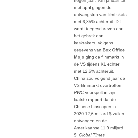
negen jaar: Van januari tot
met april gingen de
ontvangsten van filmtickets
met 6,35% achteruit. Dit
wordt toegeschreven aan
het gebrek aan
kaskrakers. Volgens
gegevens van
Box Office
Mojo
ging de filmmarkt in
de VS tijdens K1 echter
met 12,5% achteruit.
China zou volgend jaar de
VS-filmmarkt overtreffen.
PWC
voorspelt in zijn
laatste rapport dat de
Chinese bioscopen in
2020 12,6 miljard $ zullen
ontvangen en de
Amerikaanse 11,9 miljard
$.
Global Times