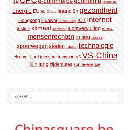
CPC
e-commerce
economie
19
elektriciteit
gezondheid
energie
financiën
EU
EU-China
internet
ICT
Hongkong
Huawei
huisvesting
klimaat
luchtvervuiling
justitie
media
luchtvaart
mensenrechten
milieu
sociaal
technologie
spoorwegen
steden
Taiwan
VS-China
Tibet
toerisme
transport
telecom
VS
Xinjiang
zijderoutes
zonne-energie
Zoeken
naar: