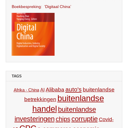
Boekbespreking: ‘Digitaal China’
TAGS
auto's
Alibaba
buitenlandse
AI
Afrika - China
buitenlandse
betrekkingen
handel
buitenlandse
investeringen
corruptie
chips
Covid-