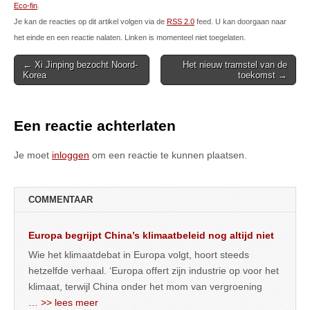
Eco-fin
.
Je kan de reacties op dit artikel volgen via de
RSS 2.0
feed. U kan doorgaan naar
het einde en een reactie nalaten. Linken is momenteel niet toegelaten.
Post
← Xi Jinping bezocht Noord-
Het nieuw tramstel van de
Korea
toekomst →
navigation
Een reactie achterlaten
Je moet
inloggen
om een reactie te kunnen plaatsen.
COMMENTAAR
Europa begrijpt China’s klimaatbeleid nog altijd niet
Wie het klimaatdebat in Europa volgt, hoort steeds
hetzelfde verhaal. ‘Europa offert zijn industrie op voor het
klimaat, terwijl China onder het mom van vergroening
… >> lees meer